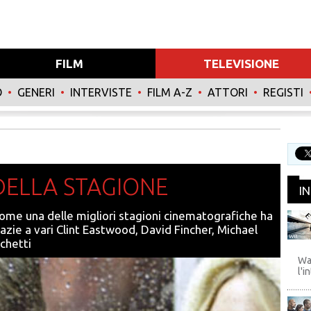
FILM
TELEVISIONE
O
•
GENERI
•
INTERVISTE
•
FILM A-Z
•
ATTORI
•
REGISTI
I DELLA STAGIONE
I
ome una delle migliori stagioni cinematografiche ha
azie a vari Clint Eastwood, David Fincher, Michael
WB
chetti
Wa
l'i