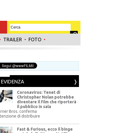
•
TRAILER
•
FOTO
•
N EVIDENZA
Coronavirus: Tenet di
Christopher Nolan potrebbe
diventare il film che riporterà
il pubblico in sala
rner Bros. conferma
ntenzione di distribuire
Fast & Furious, ecco il binge