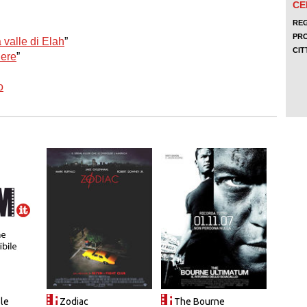
 valle di Elah
”
here
”
o
ole
Zodiac
The Bourne