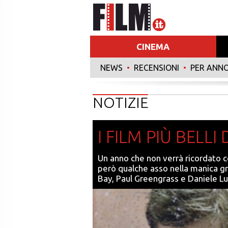
CINEMA
NEWS
•
RECENSIONI
•
PER ANN
NOTIZIE
I FILM PIÙ BELL
Un anno che non verrà ricordato c
però qualche asso nella manica gr
Bay, Paul Greengrass e Daniele Lu