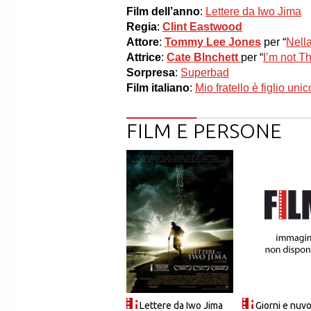
Film dell’anno
:
Lettere da Iwo Jima
Regia
:
Clint Eastwood
Attore
:
Tommy Lee Jones
per “
Nella
Attrice
:
Cate Blnchett
per “
I’m not T
Sorpresa
:
Superbad
Film italiano
:
Mio fratello è figlio unic
FILM E PERSONE
Lettere da Iwo Jima
Giorni e nuv