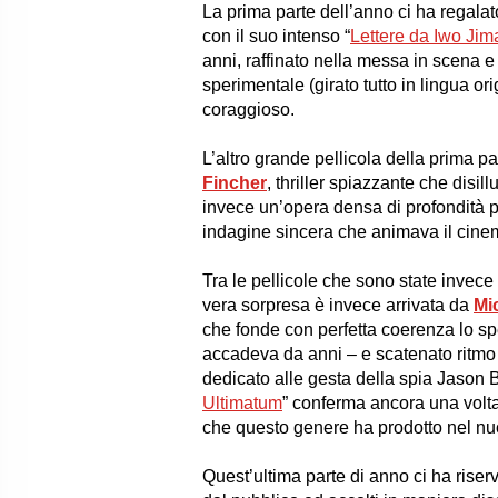
La prima parte dell’anno ci ha regal
con il suo intenso “
Lettere da Iwo Jim
anni, raffinato nella messa in scena 
sperimentale (girato tutto in lingua 
coraggioso.
L’altro grande pellicola della prima pa
Fincher
, thriller spiazzante che disill
invece un’opera densa di profondità p
indagine sincera che animava il cinem
Tra le pellicole che sono state invece
vera sorpresa è invece arrivata da
Mi
che fonde con perfetta coerenza lo spe
accadeva da anni – e scatenato ritmo n
dedicato alle gesta della spia Jason 
Ultimatum
” conferma ancora una volta
che questo genere ha prodotto nel nu
Quest’ultima parte di anno ci ha riser