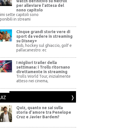
watch definitivo su Netflix
per alleviare l'attesa del
nono capitolo
rimi sette capitoli sono
ponibili in streami
Cinque grandi storie vere di
sport da vedere in streaming
su DIsney+
+
Bob, hockey sul ghiaccio, golf e
pallacanestro: ec
I migliori trailer della
settimana: i Trolls ritornano
direttamente in streaming
al Pictures
Trolls World Tour, inizialmente
atteso nei cinema,
UIZ
Quiz, quanto ne sai sulla
storia d'amore tra Penelope
Cruz e Javier Bardem?