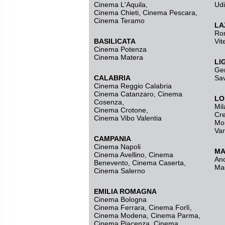
Cinema L'Aquila
,
Ud
Cinema Chieti, Cinema Pescara,
Cinema Teramo
LA
Ro
BASILICATA
Vit
Cinema Potenza
Cinema Matera
LI
Ge
CALABRIA
Sa
Cinema Reggio Calabria
Cinema Catanzaro
,
Cinema
LO
Cosenza
,
Mil
Cinema Crotone
,
Cr
Cinema Vibo Valentia
Mo
Va
CAMPANIA
Cinema Napoli
MA
Cinema Avellino
,
Cinema
An
Benevento
,
Cinema Caserta
,
Ma
Cinema Salerno
EMILIA ROMAGNA
Cinema Bologna
Cinema Ferrara
,
Cinema Forlì
,
Cinema Modena
,
Cinema Parma
,
Cinema Piacenza
,
Cinema