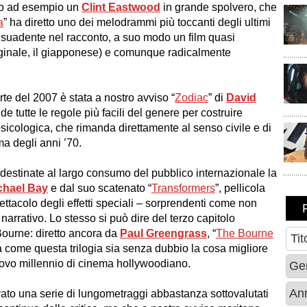
ato ad esempio un
Clint Eastwood
in grande spolvero, che
a
” ha diretto uno dei melodrammi più toccanti degli ultimi
e suadente nel racconto, a suo modo un film quasi
originale, il giapponese) e comunque radicalmente
rte del 2007 è stata a nostro avviso “
Zodiac
” di
David
ude tutte le regole più facili del genere per costruire
sicologica, che rimanda direttamente al senso civile e di
a degli anni ’70.
 destinate al largo consumo del pubblico internazionale la
chael Bay
e dal suo scatenato “
Transformers
”, pellicola
ttacolo degli effetti speciali – sorprendenti come non
arrativo. Lo stesso si può dire del terzo capitolo
Bourne: diretto ancora da
Paul Greengrass
, “
The Bourne
 come questa trilogia sia senza dubbio la cosa migliore
ovo millennio di cinema hollywoodiano.
vato una serie di lungometraggi abbastanza sottovalutati