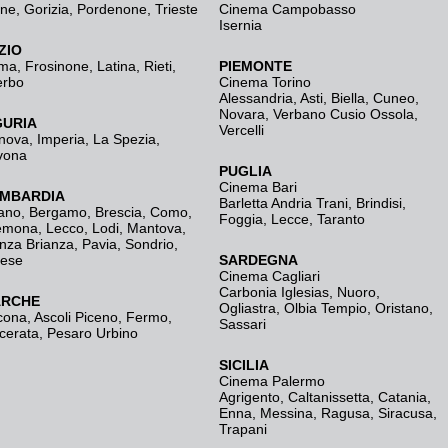
ine
,
Gorizia
,
Pordenone
,
Trieste
Cinema Campobasso
Isernia
ZIO
ma
,
Frosinone
,
Latina
,
Rieti
,
PIEMONTE
erbo
Cinema Torino
Alessandria
,
Asti
,
Biella
,
Cuneo
,
Novara
,
Verbano Cusio Ossola
,
GURIA
Vercelli
nova
,
Imperia
,
La Spezia
,
vona
PUGLIA
Cinema Bari
MBARDIA
Barletta Andria Trani
,
Brindisi
,
ano
,
Bergamo
,
Brescia, Como
,
Foggia
,
Lecce
,
Taranto
emona
,
Lecco
,
Lodi
,
Mantova
,
nza Brianza
,
Pavia
,
Sondrio
,
rese
SARDEGNA
Cinema Cagliari
Carbonia Iglesias
,
Nuoro
,
RCHE
Ogliastra
,
Olbia Tempio
,
Oristano
,
cona
,
Ascoli Piceno
,
Fermo
,
Sassari
cerata
,
Pesaro Urbino
SICILIA
Cinema Palermo
Agrigento
,
Caltanissetta
,
Catania
,
Enna
,
Messina
,
Ragusa
,
Siracusa
,
Trapani