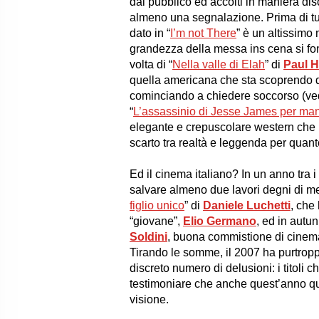
dal pubblico ed accolti in maniera dis
almeno una segnalazione. Prima di tu
dato in “
I’m not There
” è un altissim
grandezza della messa ins cena si fond
volta di “
Nella valle di Elah
” di
Paul 
quella americana che sta scoprendo di av
cominciando a chiedere soccorso (vedi 
“
L’assassinio di Jesse James per ma
elegante e crepuscolare western che 
scarto tra realtà e leggenda per quanto
Ed il cinema italiano? In un anno tra 
salvare almeno due lavori degni di me
figlio unico
” di
Daniele Luchetti
, che
“giovane”,
Elio Germano
, ed in autun
Soldini
, buona commistione di cinema
Tirando le somme, il 2007 ha purtrop
discreto numero di delusioni: i titoli
testimoniare che anche quest’anno qu
visione.