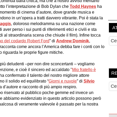
continua dalla critica, ma che a nostro avviso meritano
tto l’interpretazione di Bob Dylan che
Todd Haynes
ha
o momento di cinema d’autore, dove grande musica e
ono in un’opera a tratti davvero vibrante. Poi è stata la
Haggis
, doloroso melodramma su una nazione come
er perso i sui punti di riferimenti etici e civili e sta
al straordinaria scena che chiude il film). Infine tocca
no del codardo Robert Ford
” di
Andrew Dominik
,
racconta come ancora l’America debba fare i conti con lo
 riguarda le proprie figure mitiche.
i più deludenti –per non dire sconcertanti – vogliamo
nzione, e cioè il sincero ed accaldato "
Mio fratello è
 ha confermato il talento del nostro migliore attore
no il solido ed equilibrato “
Giorni e nuvole
” di
Silvio
 d’autore e racconto di più ampio respiro.
po riservato al pubblico poche gemme ed invece un
 che abbiamo evidenziato in questo articolo possono però
alcosa di veramente valevole è passato per la nostra