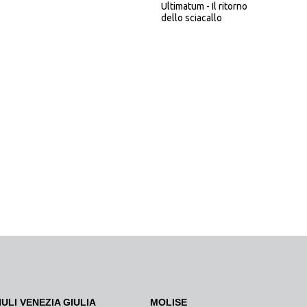
Ultimatum - Il ritorno
dello sciacallo
IULI VENEZIA GIULIA
MOLISE