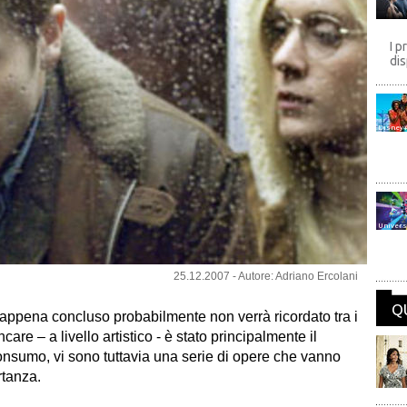
I p
dis
Disney
Univers
25.12.2007 - Autore: Adriano Ercolani
Q
 è appena concluso probabilmente non verrà ricordato tra i
care – a livello artistico - è stato principalmente il
consumo, vi sono tuttavia una serie di opere che vanno
rtanza.