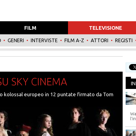
FILM
TELEVISIONE
O
•
GENERI
•
INTERVISTE
•
FILM A-Z
•
ATTORI
•
REGISTI
 SU SKY CINEMA
I
rso kolossal europeo in 12 puntate firmato da Tom
WB
Wa
l'i