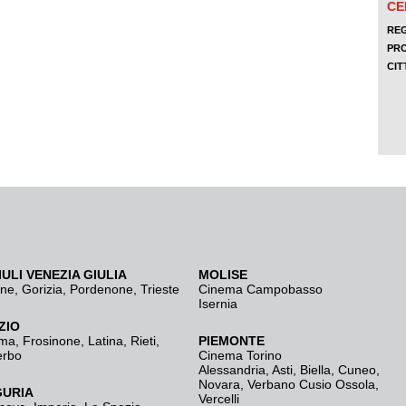
IULI VENEZIA GIULIA
MOLISE
ine
,
Gorizia
,
Pordenone
,
Trieste
Cinema Campobasso
Isernia
ZIO
ma
,
Frosinone
,
Latina
,
Rieti
,
PIEMONTE
erbo
Cinema Torino
Alessandria
,
Asti
,
Biella
,
Cuneo
,
Novara
,
Verbano Cusio Ossola
,
GURIA
Vercelli