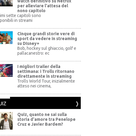
watch definitivo su Netflix
per alleviare l'attesa del
nono capitolo
rimi sette capitoli sono
ponibili in streami
Cinque grandi storie vere di
sport da vedere in streaming
su DIsney+
+
Bob, hockey sul ghiaccio, golf e
pallacanestro: ec
I migliori trailer della
settimana: i Trolls ritornano
direttamente in streaming
al Pictures
Trolls World Tour, inizialmente
atteso nei cinema,
UIZ
Quiz, quanto ne sai sulla
storia d'amore tra Penelope
Cruz e Javier Bardem?