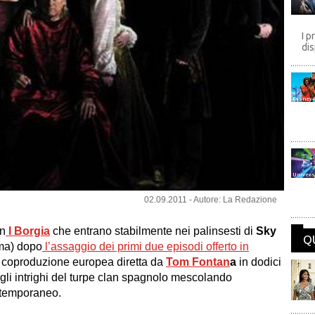
I p
dis
Disney
Univers
02.09.2011 - Autore: La Redazione
on
I Borgia
che entrano stabilmente nei palinsesti di
Sky
Q
rma) dopo
l’assaggio dei primi due episodi offerto in
 coproduzione europea diretta da
Tom Fontan
a
in dodici
 gli intrighi del turpe clan spagnolo mescolando
ontemporaneo.