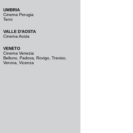
UMBRIA
Cinema Perugia
Terni
VALLE D'AOSTA
Cinema Aosta
VENETO
Cinema Venezia
Belluno
,
Padova
,
Rovigo
,
Treviso
,
Verona
,
Vicenza