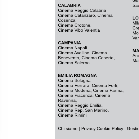
Ge
CALABRIA
Sa
Cinema Reggio Calabria
Cinema Catanzaro
,
Cinema
LO
Cosenza
,
Mil
Cinema Crotone
,
Cr
Cinema Vibo Valentia
Mo
Va
CAMPANIA
Cinema Napoli
MA
Cinema Avellino
,
Cinema
An
Benevento
,
Cinema Caserta
,
Ma
Cinema Salerno
EMILIA ROMAGNA
Cinema Bologna
Cinema Ferrara
,
Cinema Forlì
,
Cinema Modena
,
Cinema Parma
,
Cinema Piacenza
,
Cinema
Ravenna
,
Cinema Reggio Emilia
,
Cinema Rep. San Marino
,
Cinema Rimini
Chi siamo
|
Privacy
Cookie Policy
|
Gesti