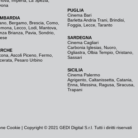
nova
,
Imperia
,
La Spezia
,
vona
PUGLIA
Cinema Bari
MBARDIA
Barletta Andria Trani
,
Brindisi
,
ano
,
Bergamo
,
Brescia, Como
,
Foggia
,
Lecce
,
Taranto
emona
,
Lecco
,
Lodi
,
Mantova
,
nza Brianza
,
Pavia
,
Sondrio
,
rese
SARDEGNA
Cinema Cagliari
Carbonia Iglesias
,
Nuoro
,
RCHE
Ogliastra
,
Olbia Tempio
,
Oristano
,
cona
,
Ascoli Piceno
,
Fermo
,
Sassari
cerata
,
Pesaro Urbino
SICILIA
Cinema Palermo
Agrigento
,
Caltanissetta
,
Catania
,
Enna
,
Messina
,
Ragusa
,
Siracusa
,
Trapani
one Cookie
| Copyright © 2021 GEDI Digital S.r.l. Tutti i diritti riservati