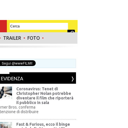
•
TRAILER
•
FOTO
•
N EVIDENZA
Coronavirus: Tenet di
Christopher Nolan potrebbe
diventare il film che riporterà
il pubblico in sala
rner Bros. conferma
ntenzione di distribuire
Fast & Furious, ecco il binge