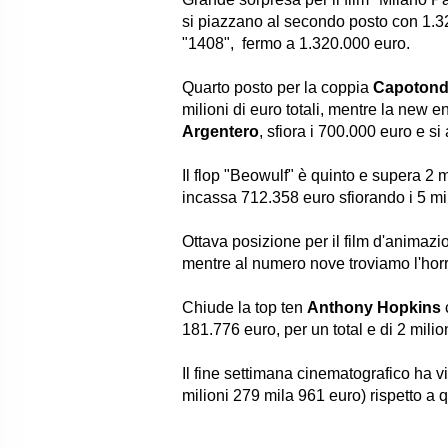
si piazzano al secondo posto con 1.322
"1408", fermo a 1.320.000 euro.
Quarto posto per la coppia
Capotond
milioni di euro totali, mentre la new en
Argentero
, sfiora i 700.000 euro e s
Il flop "
Beowulf
" è quinto e supera 2 m
incassa 712.358 euro sfiorando i 5 mi
Ottava posizione per il film d'animazi
mentre al numero nove troviamo l'hor
Chiude la top ten
Anthony Hopkins
181.776 euro, per un total e di 2 milion
Il fine settimana cinematografico ha v
milioni 279 mila 961 euro) rispetto a 