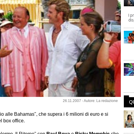
I p
dis
Disney
Univers
26.11.2007 - Autore: La redazione
Q
io alle Bahamas
", che supera i 6 milioni di euro e si
l box office.
lermo, Il Ritorno
" con
Raul Bova
e
Ricky Memphis
che