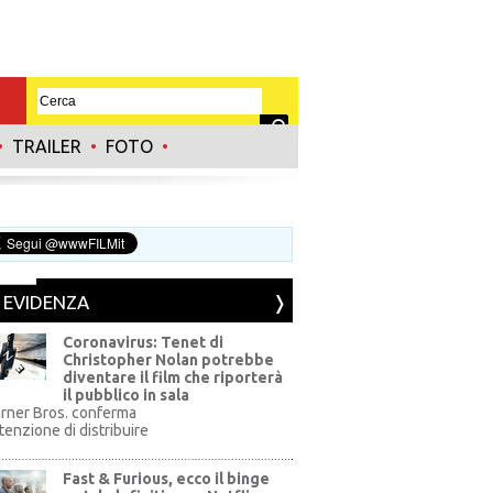
•
TRAILER
•
FOTO
•
N EVIDENZA
Coronavirus: Tenet di
Christopher Nolan potrebbe
diventare il film che riporterà
il pubblico in sala
rner Bros. conferma
ntenzione di distribuire
Fast & Furious, ecco il binge