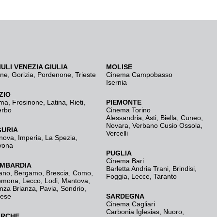
IULI VENEZIA GIULIA
MOLISE
ine
,
Gorizia
,
Pordenone
,
Trieste
Cinema Campobasso
Isernia
ZIO
ma
,
Frosinone
,
Latina
,
Rieti
,
PIEMONTE
erbo
Cinema Torino
Alessandria
,
Asti
,
Biella
,
Cuneo
,
Novara
,
Verbano Cusio Ossola
,
GURIA
Vercelli
nova
,
Imperia
,
La Spezia
,
vona
PUGLIA
Cinema Bari
MBARDIA
Barletta Andria Trani
,
Brindisi
,
ano
,
Bergamo
,
Brescia, Como
,
Foggia
,
Lecce
,
Taranto
emona
,
Lecco
,
Lodi
,
Mantova
,
nza Brianza
,
Pavia
,
Sondrio
,
rese
SARDEGNA
Cinema Cagliari
Carbonia Iglesias
,
Nuoro
,
RCHE