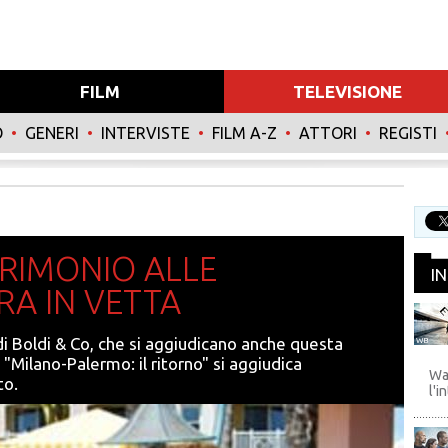
FILM
TELEVISIONE
O
•
GENERI
•
INTERVISTE
•
FILM A-Z
•
ATTORI
•
REGISTI
RIMONIO ALLE
I
A IN VETTA
i Boldi & Co, che si aggiudicano anche questa
WB
 "Milano-Palermo: il ritorno" si aggiudica
Wa
to.
l'i