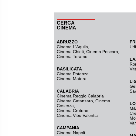
CERCA
CINEMA
ABRUZZO
FR
Cinema L'Aquila
,
Ud
Cinema Chieti, Cinema Pescara,
Cinema Teramo
LA
Ro
BASILICATA
Vit
Cinema Potenza
Cinema Matera
LI
Ge
CALABRIA
Sa
Cinema Reggio Calabria
Cinema Catanzaro
,
Cinema
LO
Cosenza
,
Mil
Cinema Crotone
,
Cr
Cinema Vibo Valentia
Mo
Va
CAMPANIA
Cinema Napoli
MA