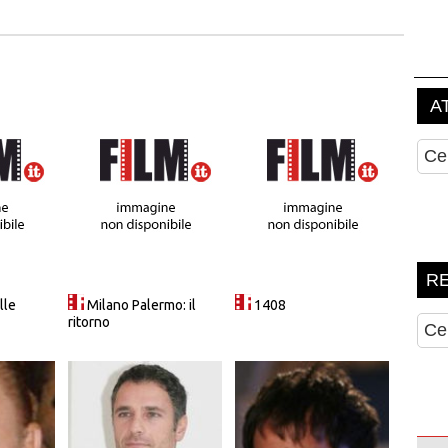
lle
Milano Palermo: il
1408
ritorno