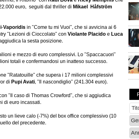
.000 euro, seguiti dal thriller di
Mikael Håfström
i
-
Vaporidis
in "
Come tu mi Vuoi
",
che si avvicina ai 6
try "
Lezioni di Cioccolato
" con
Violante Placido
e
Luca
i aggiudica la sesta posizione.
ilioni e mezzo di euro complessivi. Lo "
Spaccacuori
"
lioni totali e confermandosi un inatteso successo.
one "
Ratatouille
" che supera i 17 milioni complessivi
ror di
Pupi Avati
, "Il
nascondiglio
" (241.304 euro).
con "
Il caso di Thomas Crowford
", che si aggiudica
i di euro incassati.
isto un lieve calo (-7%) del box office complessivo (10
quello del precedente.