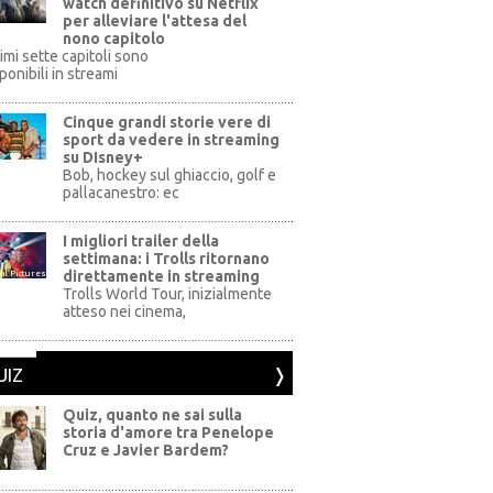
watch definitivo su Netflix
per alleviare l'attesa del
nono capitolo
rimi sette capitoli sono
ponibili in streami
Cinque grandi storie vere di
sport da vedere in streaming
su DIsney+
+
Bob, hockey sul ghiaccio, golf e
pallacanestro: ec
I migliori trailer della
settimana: i Trolls ritornano
direttamente in streaming
al Pictures
Trolls World Tour, inizialmente
atteso nei cinema,
UIZ
Quiz, quanto ne sai sulla
storia d'amore tra Penelope
Cruz e Javier Bardem?