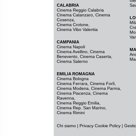
Ge
CALABRIA
Sa
Cinema Reggio Calabria
Cinema Catanzaro
,
Cinema
LO
Cosenza
,
Mil
Cinema Crotone
,
Cr
Cinema Vibo Valentia
Mo
Va
CAMPANIA
Cinema Napoli
MA
Cinema Avellino
,
Cinema
An
Benevento
,
Cinema Caserta
,
Ma
Cinema Salerno
EMILIA ROMAGNA
Cinema Bologna
Cinema Ferrara
,
Cinema Forlì
,
Cinema Modena
,
Cinema Parma
,
Cinema Piacenza
,
Cinema
Ravenna
,
Cinema Reggio Emilia
,
Cinema Rep. San Marino
,
Cinema Rimini
Chi siamo
|
Privacy
Cookie Policy
|
Gesti