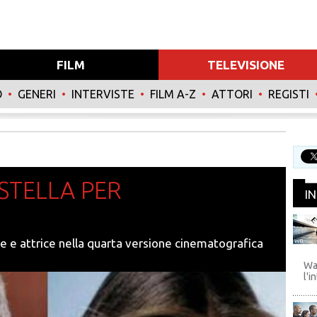
FILM
TELEVISIONE
O
•
GENERI
•
INTERVISTE
•
FILM A-Z
•
ATTORI
•
REGISTI
STELLA PER
I
te e attrice nella quarta versione cinematografica
WB
Wa
l'i