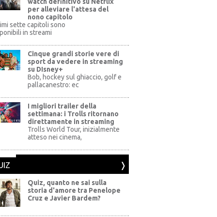
watch definitivo su Netflix
per alleviare l'attesa del
nono capitolo
rimi sette capitoli sono
ponibili in streami
Cinque grandi storie vere di
sport da vedere in streaming
su DIsney+
+
Bob, hockey sul ghiaccio, golf e
pallacanestro: ec
I migliori trailer della
settimana: i Trolls ritornano
direttamente in streaming
al Pictures
Trolls World Tour, inizialmente
atteso nei cinema,
UIZ
Quiz, quanto ne sai sulla
storia d'amore tra Penelope
Cruz e Javier Bardem?