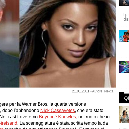
I p
dis
Disney
Univers
21.01.2011 - Autore: Nexta
Q
gere per la Warner Bros. la quarta versione
”, dopo l'abbandono
Nick Cassavetes
, che era stato
 Nel cast troveremo
Beyoncé Knowles
, nel ruolo che in
treisand
. La sceneggiatura è stata scritta tempo fa da