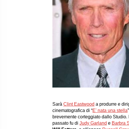
Sarà
Clint Eastwood
a produrre e diri
cinematografica di “
E' nata una stella
brevemente corteggiato dallo Studio.
passato fu di
Judy Garland
e
Barbra S