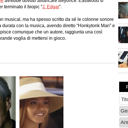
we
avrebbe dovuto affiancare Beyoncé. Eastwood si
 terminato il biopic “
J. Edgar
”.
o un musical, ma ha spesso scritto da sé le colonne sonore
ga durata con la musica, avendo diretto “
Honkytonk Man
” e
tupisce comunque che un autore, raggiunta una così
ande voglia di mettersi in gioco.