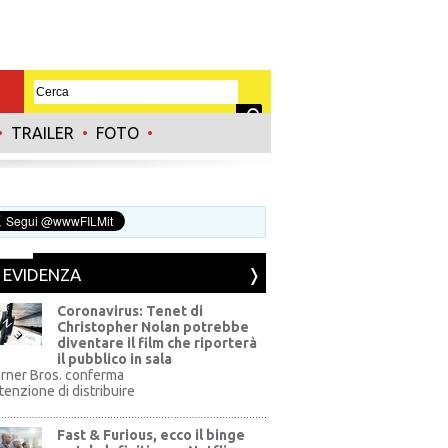
•
TRAILER
•
FOTO
•
N EVIDENZA
Coronavirus: Tenet di
Christopher Nolan potrebbe
diventare il film che riporterà
il pubblico in sala
rner Bros. conferma
ntenzione di distribuire
Fast & Furious, ecco il binge