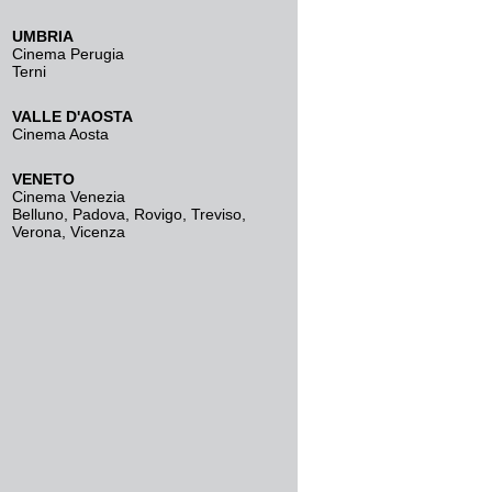
UMBRIA
Cinema Perugia
Terni
VALLE D'AOSTA
Cinema Aosta
VENETO
Cinema Venezia
Belluno
,
Padova
,
Rovigo
,
Treviso
,
Verona
,
Vicenza