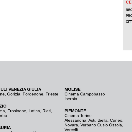
IULI VENEZIA GIULIA
MOLISE
ine
,
Gorizia
,
Pordenone
,
Trieste
Cinema Campobasso
Isernia
ZIO
ma
,
Frosinone
,
Latina
,
Rieti
,
PIEMONTE
erbo
Cinema Torino
Alessandria
,
Asti
,
Biella
,
Cuneo
,
Novara
,
Verbano Cusio Ossola
,
GURIA
Vercelli