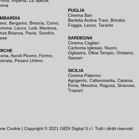
nova
,
Imperia
,
La Spezia
,
vona
PUGLIA
Cinema Bari
MBARDIA
Barletta Andria Trani
,
Brindisi
,
ano
,
Bergamo
,
Brescia, Como
,
Foggia
,
Lecce
,
Taranto
emona
,
Lecco
,
Lodi
,
Mantova
,
nza Brianza
,
Pavia
,
Sondrio
,
rese
SARDEGNA
Cinema Cagliari
Carbonia Iglesias
,
Nuoro
,
RCHE
Ogliastra
,
Olbia Tempio
,
Oristano
,
cona
,
Ascoli Piceno
,
Fermo
,
Sassari
cerata
,
Pesaro Urbino
SICILIA
Cinema Palermo
Agrigento
,
Caltanissetta
,
Catania
,
Enna
,
Messina
,
Ragusa
,
Siracusa
,
Trapani
one Cookie
| Copyright © 2021 GEDI Digital S.r.l. Tutti i diritti riservati