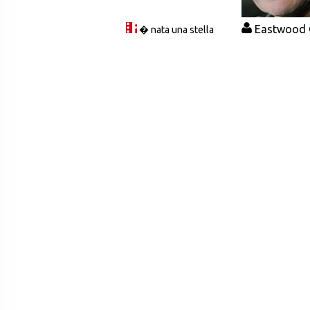
Eastwood C
� nata una stella