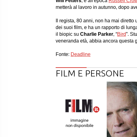
Will Fetters
, e all'epoca
Russell Cro
metterà al lavoro in autunno, dopo aver
Il regista, 80 anni, non ha mai dirett
dei suoi film, e ha un rapporto di lun
il biopic su
Charlie Parker
, “
Bird
”. S
veneranda età, abbia ancora questa gr
Fonte:
Deadline
FILM E PERSONE