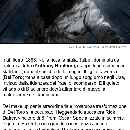
29.01.2010 - Autore: Nicoletta Gemmi
Inghilterra, 1888. Nella ricca famiglia Talbot, dominata dal
patriarca John (
Anthony Hopkins
), i rapporti non sono mai
stati facili, dopo il suicidio della moglie. Il figlio Lawrence
(
Del Toro
) torna a casa dopo un lungo soggiorno negli Usa,
invitato dalla fidanzata del fratello, scomparso. E il quieto
villaggio di Blackmore dovrà affrontare di nuovo la
maledizione dell’uomo lupo.
Del make up per la straordinaria e mostruosa trasformazione
di Del Toro si è occupato il leggendario truccatore
Rick
Baker
, vincitore di 6 Premi Oscar. Specializzato in scimmie
e gorilla, Baker ha una grande conoscenza anche di
licantropi avendo lavorato in
Un lupo mannaro americano