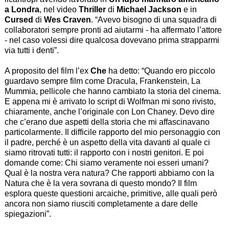
a Londra
, nel video
Thriller
di
Michael Jackson
e in
Cursed
di
Wes Craven
. “
Avevo bisogno di una squadra di
collaboratori sempre pronti ad aiutarmi
- ha affermato l’attore
-
nel caso volessi dire qualcosa dovevano prima strapparmi
via tutti i denti
”.
A proposito del film l’ex
Che
ha detto: “
Quando ero piccolo
guardavo sempre film come Dracula, Frankenstein, La
Mummia, pellicole che hanno cambiato la storia del cinema.
E appena mi è arrivato lo script di Wolfman mi sono rivisto,
chiaramente, anche l’originale con Lon Chaney. Devo dire
che c’erano due aspetti della storia che mi affascinavano
particolarmente. Il difficile rapporto del mio personaggio con
il padre, perché è un aspetto della vita davanti al quale ci
siamo ritrovati tutti: il rapporto con i nostri genitori. E poi
domande come: Chi siamo veramente noi esseri umani?
Qual è la nostra vera natura? Che rapporti abbiamo con la
Natura che è la vera sovrana di questo mondo? Il film
esplora queste questioni arcaiche, primitive, alle quali però
ancora non siamo riusciti completamente a dare delle
spiegazioni
”.