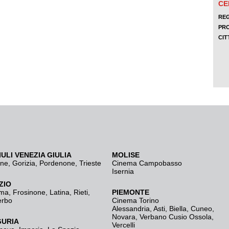
IULI VENEZIA GIULIA
MOLISE
ine
,
Gorizia
,
Pordenone
,
Trieste
Cinema Campobasso
Isernia
ZIO
ma
,
Frosinone
,
Latina
,
Rieti
,
PIEMONTE
erbo
Cinema Torino
Alessandria
,
Asti
,
Biella
,
Cuneo
,
Novara
,
Verbano Cusio Ossola
,
GURIA
Vercelli