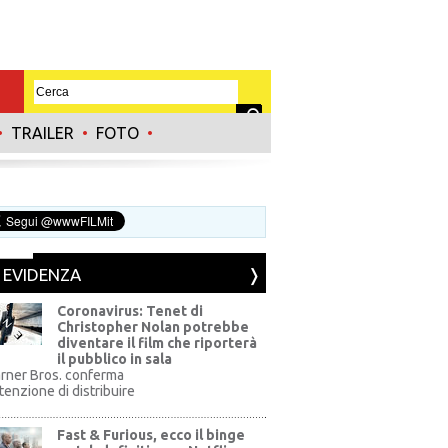
•
TRAILER
•
FOTO
•
N EVIDENZA
Coronavirus: Tenet di
Christopher Nolan potrebbe
diventare il film che riporterà
il pubblico in sala
rner Bros. conferma
ntenzione di distribuire
Fast & Furious, ecco il binge