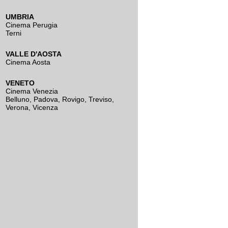
UMBRIA
Cinema Perugia
Terni
VALLE D'AOSTA
Cinema Aosta
VENETO
Cinema Venezia
Belluno
,
Padova
,
Rovigo
,
Treviso
,
Verona
,
Vicenza