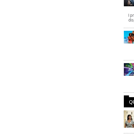
I p
dis
Disney
Univers
Q