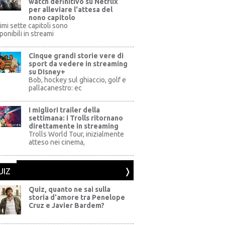
watch definitivo su Netflix
per alleviare l'attesa del
nono capitolo
rimi sette capitoli sono
ponibili in streami
Cinque grandi storie vere di
sport da vedere in streaming
su DIsney+
+
Bob, hockey sul ghiaccio, golf e
pallacanestro: ec
I migliori trailer della
settimana: i Trolls ritornano
direttamente in streaming
al Pictures
Trolls World Tour, inizialmente
atteso nei cinema,
UIZ
Quiz, quanto ne sai sulla
storia d'amore tra Penelope
Cruz e Javier Bardem?