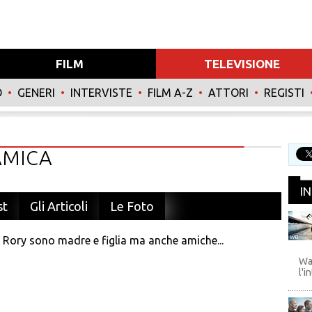
FILM
TELEVISIONE
O
•
GENERI
•
INTERVISTE
•
FILM A-Z
•
ATTORI
•
REGISTI
AMICA
I
st
Gli Articoli
Le Foto
e Rory sono madre e figlia ma anche amiche...
WB
Wa
l'i