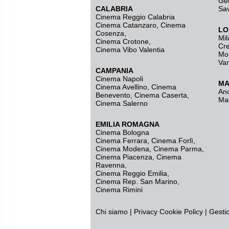
Ge
CALABRIA
Sa
Cinema Reggio Calabria
Cinema Catanzaro
,
Cinema
LO
Cosenza
,
Mil
Cinema Crotone
,
Cr
Cinema Vibo Valentia
Mo
Va
CAMPANIA
Cinema Napoli
MA
Cinema Avellino
,
Cinema
An
Benevento
,
Cinema Caserta
,
Ma
Cinema Salerno
EMILIA ROMAGNA
Cinema Bologna
Cinema Ferrara
,
Cinema Forlì
,
Cinema Modena
,
Cinema Parma
,
Cinema Piacenza
,
Cinema
Ravenna
,
Cinema Reggio Emilia
,
Cinema Rep. San Marino
,
Cinema Rimini
Chi siamo
|
Privacy
Cookie Policy
|
Gesti