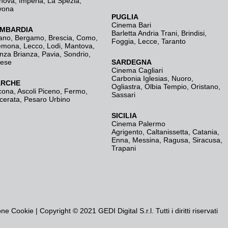
nova
,
Imperia
,
La Spezia
,
vona
PUGLIA
Cinema Bari
MBARDIA
Barletta Andria Trani
,
Brindisi
,
ano
,
Bergamo
,
Brescia, Como
,
Foggia
,
Lecce
,
Taranto
emona
,
Lecco
,
Lodi
,
Mantova
,
nza Brianza
,
Pavia
,
Sondrio
,
rese
SARDEGNA
Cinema Cagliari
Carbonia Iglesias
,
Nuoro
,
RCHE
Ogliastra
,
Olbia Tempio
,
Oristano
,
cona
,
Ascoli Piceno
,
Fermo
,
Sassari
cerata
,
Pesaro Urbino
SICILIA
Cinema Palermo
Agrigento
,
Caltanissetta
,
Catania
,
Enna
,
Messina
,
Ragusa
,
Siracusa
,
Trapani
one Cookie
| Copyright © 2021 GEDI Digital S.r.l. Tutti i diritti riservati