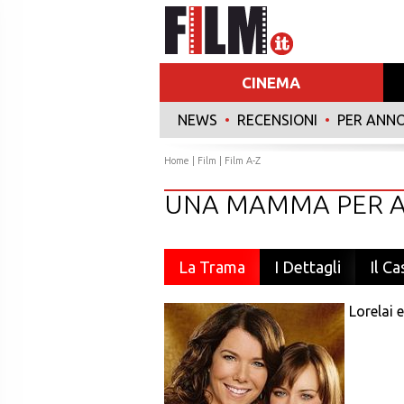
CINEMA
NEWS
•
RECENSIONI
•
PER ANN
Home
|
Film
|
Film A-Z
UNA MAMMA PER 
La Trama
I Dettagli
Il Ca
Lorelai 