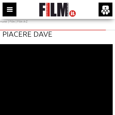
Home
|
Film
|
Film A-Z
PIACERE DAVE