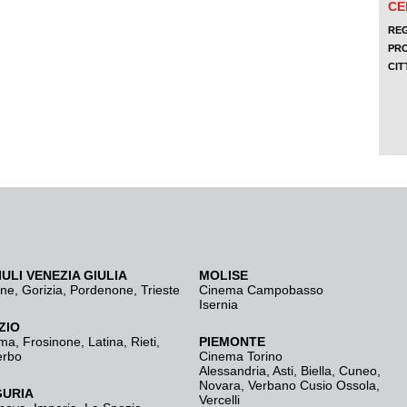
IULI VENEZIA GIULIA
MOLISE
ine
,
Gorizia
,
Pordenone
,
Trieste
Cinema Campobasso
Isernia
ZIO
ma
,
Frosinone
,
Latina
,
Rieti
,
PIEMONTE
erbo
Cinema Torino
Alessandria
,
Asti
,
Biella
,
Cuneo
,
Novara
,
Verbano Cusio Ossola
,
GURIA
Vercelli