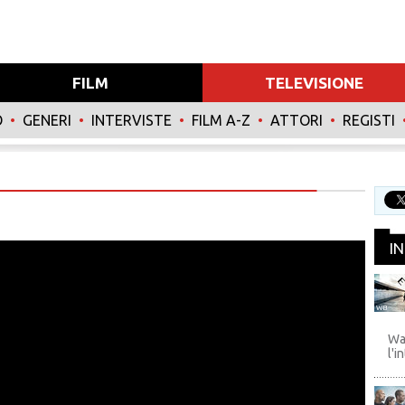
FILM
TELEVISIONE
O
•
GENERI
•
INTERVISTE
•
FILM A-Z
•
ATTORI
•
REGISTI
I
WB
Wa
l'i