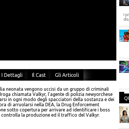
I p
dis
Disney
Univers
I Dettagli
Il Cast
Gli Articoli
glia neonata vengono uccisi da un gruppo di criminali
roga chiamata Valkyr, l'agente di polizia newyorchese
Q
rsi in ogni modo degli spacciatori della sostanza e dei
lora di arruolarsi nella DEA, la Drug Enforcement
ne sotto copertura per arrivare ad identificare i boss
controlla la produzione ed il traffico del Valkyr.