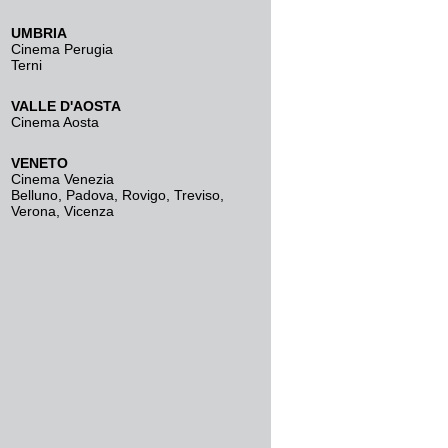
UMBRIA
Cinema Perugia
Terni
VALLE D'AOSTA
Cinema Aosta
VENETO
Cinema Venezia
Belluno
,
Padova
,
Rovigo
,
Treviso
,
Verona
,
Vicenza