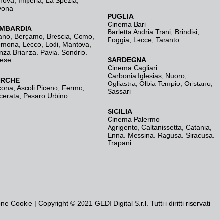
nova
,
Imperia
,
La Spezia
,
vona
PUGLIA
Cinema Bari
MBARDIA
Barletta Andria Trani
,
Brindisi
,
ano
,
Bergamo
,
Brescia, Como
,
Foggia
,
Lecce
,
Taranto
emona
,
Lecco
,
Lodi
,
Mantova
,
nza Brianza
,
Pavia
,
Sondrio
,
rese
SARDEGNA
Cinema Cagliari
Carbonia Iglesias
,
Nuoro
,
RCHE
Ogliastra
,
Olbia Tempio
,
Oristano
,
cona
,
Ascoli Piceno
,
Fermo
,
Sassari
cerata
,
Pesaro Urbino
SICILIA
Cinema Palermo
Agrigento
,
Caltanissetta
,
Catania
,
Enna
,
Messina
,
Ragusa
,
Siracusa
,
Trapani
one Cookie
| Copyright © 2021 GEDI Digital S.r.l. Tutti i diritti riservati