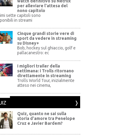
watch definitivo su Netflix
per alleviare l'attesa del
nono capitolo
rimi sette capitoli sono
ponibili in streami
Cinque grandi storie vere di
sport da vedere in streaming
su DIsney+
+
Bob, hockey sul ghiaccio, golf e
pallacanestro: ec
I migliori trailer della
settimana: i Trolls ritornano
direttamente in streaming
al Pictures
Trolls World Tour, inizialmente
atteso nei cinema,
UIZ
Quiz, quanto ne sai sulla
storia d'amore tra Penelope
Cruz e Javier Bardem?