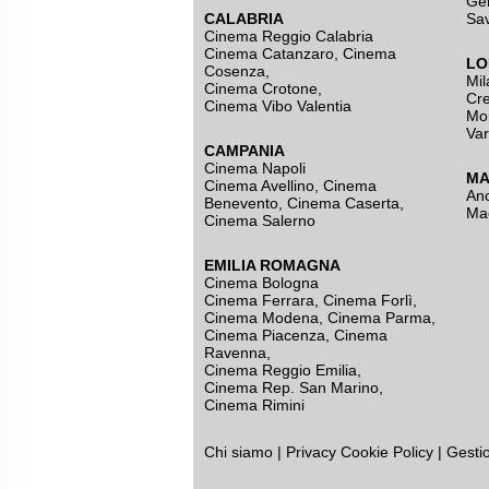
Ge
CALABRIA
Sa
Cinema Reggio Calabria
Cinema Catanzaro
,
Cinema
LO
Cosenza
,
Mil
Cinema Crotone
,
Cr
Cinema Vibo Valentia
Mo
Va
CAMPANIA
Cinema Napoli
MA
Cinema Avellino
,
Cinema
An
Benevento
,
Cinema Caserta
,
Ma
Cinema Salerno
EMILIA ROMAGNA
Cinema Bologna
Cinema Ferrara
,
Cinema Forlì
,
Cinema Modena
,
Cinema Parma
,
Cinema Piacenza
,
Cinema
Ravenna
,
Cinema Reggio Emilia
,
Cinema Rep. San Marino
,
Cinema Rimini
Chi siamo
|
Privacy
Cookie Policy
|
Gesti