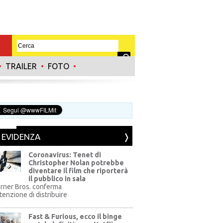
•
TRAILER
•
FOTO
•
N EVIDENZA
Coronavirus: Tenet di
Christopher Nolan potrebbe
diventare il film che riporterà
il pubblico in sala
rner Bros. conferma
ntenzione di distribuire
Fast & Furious, ecco il binge