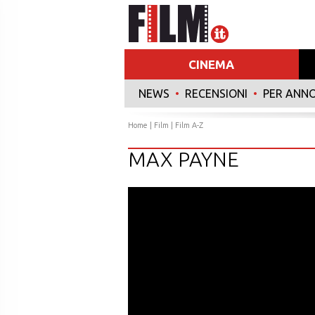
CINEMA
NEWS
•
RECENSIONI
•
PER ANN
Home
|
Film
|
Film A-Z
MAX PAYNE