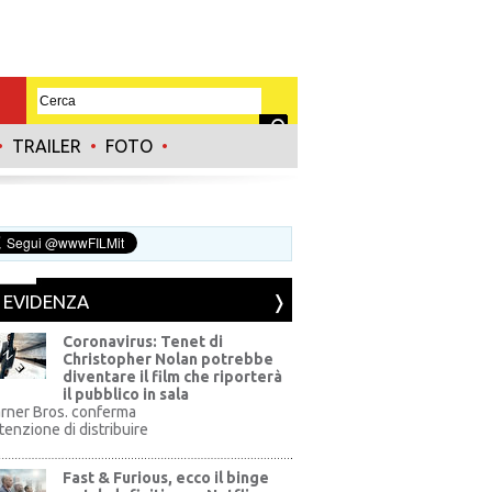
•
TRAILER
•
FOTO
•
N EVIDENZA
Coronavirus: Tenet di
Christopher Nolan potrebbe
diventare il film che riporterà
il pubblico in sala
rner Bros. conferma
ntenzione di distribuire
Fast & Furious, ecco il binge