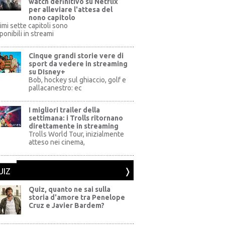
watch definitivo su Netflix
per alleviare l'attesa del
nono capitolo
rimi sette capitoli sono
ponibili in streami
Cinque grandi storie vere di
sport da vedere in streaming
su DIsney+
+
Bob, hockey sul ghiaccio, golf e
pallacanestro: ec
I migliori trailer della
settimana: i Trolls ritornano
direttamente in streaming
al Pictures
Trolls World Tour, inizialmente
atteso nei cinema,
UIZ
Quiz, quanto ne sai sulla
storia d'amore tra Penelope
Cruz e Javier Bardem?