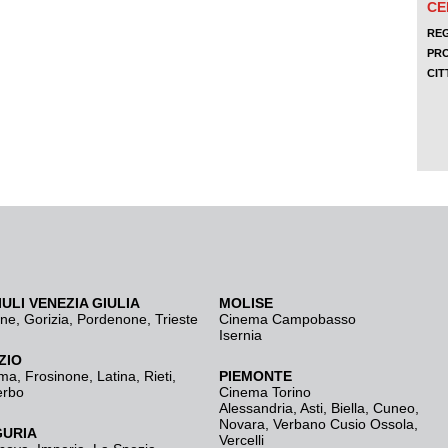
IULI VENEZIA GIULIA
MOLISE
ine
,
Gorizia
,
Pordenone
,
Trieste
Cinema Campobasso
Isernia
ZIO
ma
,
Frosinone
,
Latina
,
Rieti
,
PIEMONTE
erbo
Cinema Torino
Alessandria
,
Asti
,
Biella
,
Cuneo
,
Novara
,
Verbano Cusio Ossola
,
GURIA
Vercelli