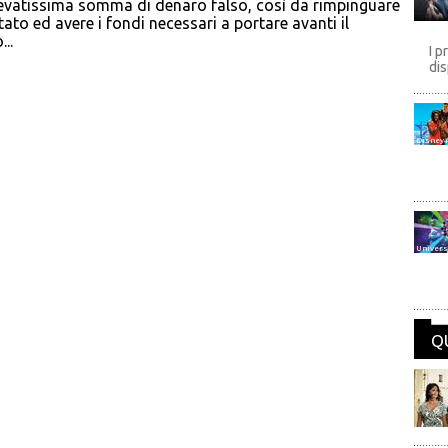
evatissima somma di denaro falso, così da rimpinguare
tato ed avere i fondi necessari a portare avanti il
...
I p
dis
Disney
Univers
Q