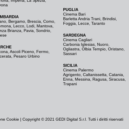
nova
,
Imperia
,
La Spezia
,
vona
PUGLIA
Cinema Bari
MBARDIA
Barletta Andria Trani
,
Brindisi
,
ano
,
Bergamo
,
Brescia, Como
,
Foggia
,
Lecce
,
Taranto
emona
,
Lecco
,
Lodi
,
Mantova
,
nza Brianza
,
Pavia
,
Sondrio
,
rese
SARDEGNA
Cinema Cagliari
Carbonia Iglesias
,
Nuoro
,
RCHE
Ogliastra
,
Olbia Tempio
,
Oristano
,
cona
,
Ascoli Piceno
,
Fermo
,
Sassari
cerata
,
Pesaro Urbino
SICILIA
Cinema Palermo
Agrigento
,
Caltanissetta
,
Catania
,
Enna
,
Messina
,
Ragusa
,
Siracusa
,
Trapani
one Cookie
| Copyright © 2021 GEDI Digital S.r.l. Tutti i diritti riservati