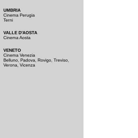
UMBRIA
Cinema Perugia
Terni
VALLE D'AOSTA
Cinema Aosta
VENETO
Cinema Venezia
Belluno
,
Padova
,
Rovigo
,
Treviso
,
Verona
,
Vicenza