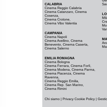
Ge
CALABRIA
Sa
Cinema Reggio Calabria
Cinema Catanzaro
,
Cinema
LO
Cosenza
,
Mil
Cinema Crotone
,
Cr
Cinema Vibo Valentia
Mo
Va
CAMPANIA
Cinema Napoli
MA
Cinema Avellino
,
Cinema
An
Benevento
,
Cinema Caserta
,
Ma
Cinema Salerno
EMILIA ROMAGNA
Cinema Bologna
Cinema Ferrara
,
Cinema Forlì
,
Cinema Modena
,
Cinema Parma
,
Cinema Piacenza
,
Cinema
Ravenna
,
Cinema Reggio Emilia
,
Cinema Rep. San Marino
,
Cinema Rimini
Chi siamo
|
Privacy
Cookie Policy
|
Gesti