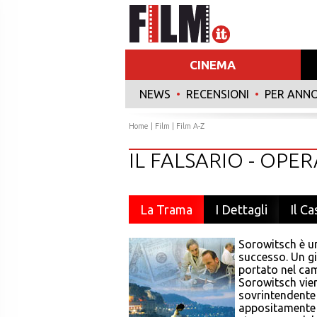
CINEMA
NEWS
•
RECENSIONI
•
PER ANN
Home
|
Film
|
Film A-Z
IL FALSARIO - OP
La Trama
I Dettagli
Il Ca
Sorowitsch è un
successo. Un gi
portato nel ca
Sorowitsch vien
sovrintendente 
appositamente i