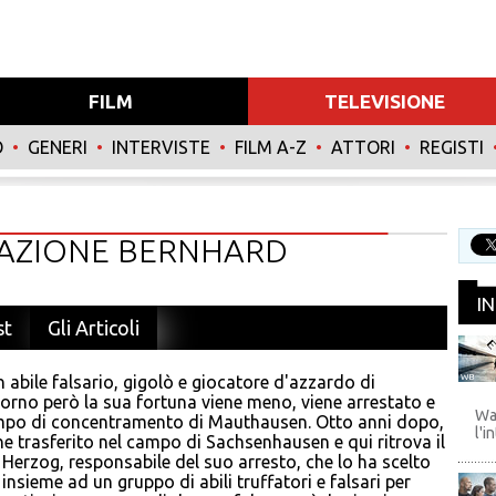
FILM
TELEVISIONE
O
•
GENERI
•
INTERVISTE
•
FILM A-Z
•
ATTORI
•
REGISTI
ERAZIONE BERNHARD
I
st
Gli Articoli
 abile falsario, gigolò e giocatore d'azzardo di
WB
orno però la sua fortuna viene meno, viene arrestato e
Wa
mpo di concentramento di Mauthausen. Otto anni dopo,
l'i
e trasferito nel campo di Sachsenhausen e qui ritrova il
Herzog, responsabile del suo arresto, che lo ha scelto
nsieme ad un gruppo di abili truffatori e falsari per