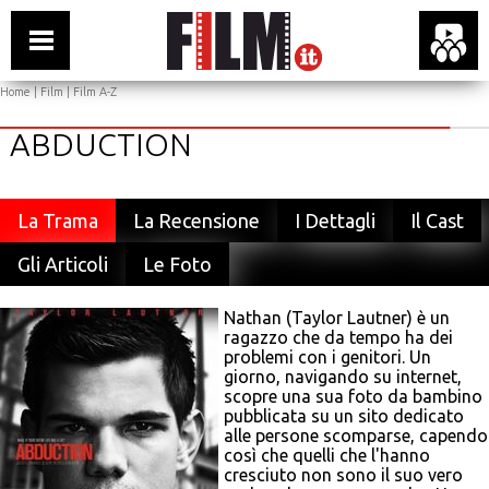
Home
|
Film
|
Film A-Z
ABDUCTION
La Trama
La Recensione
I Dettagli
Il Cast
Gli Articoli
Le Foto
Nathan (Taylor Lautner) è un
ragazzo che da tempo ha dei
problemi con i genitori. Un
giorno, navigando su internet,
scopre una sua foto da bambino
pubblicata su un sito dedicato
alle persone scomparse, capendo
così che quelli che l'hanno
cresciuto non sono il suo vero