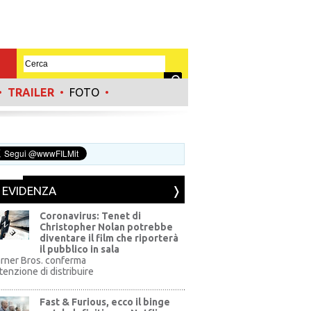
•
TRAILER
•
FOTO
•
N EVIDENZA
Coronavirus: Tenet di
Christopher Nolan potrebbe
diventare il film che riporterà
il pubblico in sala
rner Bros. conferma
ntenzione di distribuire
Fast & Furious, ecco il binge