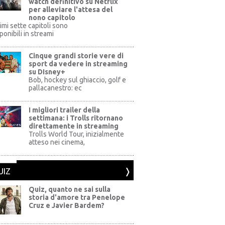
watch definitivo su Netflix
per alleviare l'attesa del
nono capitolo
rimi sette capitoli sono
ponibili in streami
Cinque grandi storie vere di
sport da vedere in streaming
su DIsney+
+
Bob, hockey sul ghiaccio, golf e
pallacanestro: ec
I migliori trailer della
settimana: i Trolls ritornano
direttamente in streaming
al Pictures
Trolls World Tour, inizialmente
atteso nei cinema,
UIZ
Quiz, quanto ne sai sulla
storia d'amore tra Penelope
Cruz e Javier Bardem?