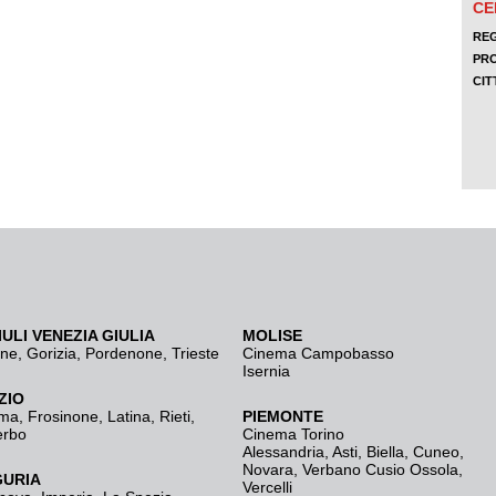
IULI VENEZIA GIULIA
MOLISE
ine
,
Gorizia
,
Pordenone
,
Trieste
Cinema Campobasso
Isernia
ZIO
ma
,
Frosinone
,
Latina
,
Rieti
,
PIEMONTE
erbo
Cinema Torino
Alessandria
,
Asti
,
Biella
,
Cuneo
,
Novara
,
Verbano Cusio Ossola
,
GURIA
Vercelli