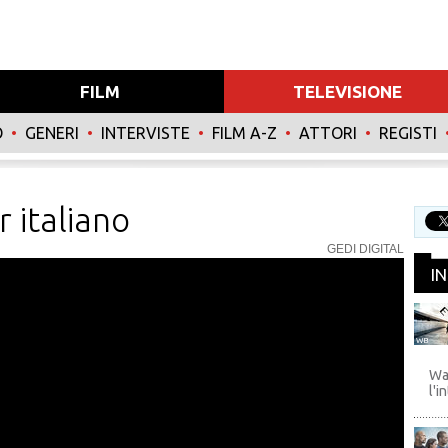
FILM
TELEVISIONE
O
•
GENERI
•
INTERVISTE
•
FILM A-Z
•
ATTORI
•
REGISTI
r italiano
GEDI DIGITAL
I
WB
Wa
l'i