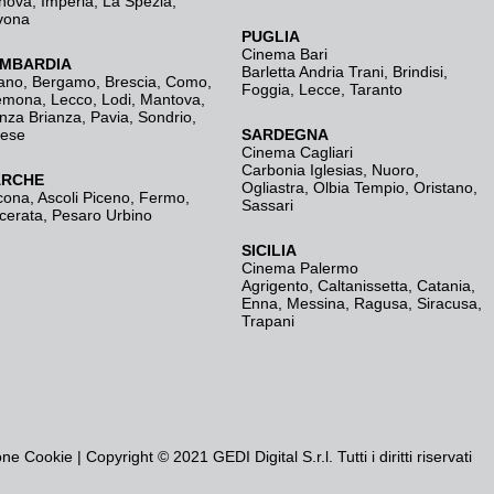
nova
,
Imperia
,
La Spezia
,
vona
PUGLIA
Cinema Bari
MBARDIA
Barletta Andria Trani
,
Brindisi
,
ano
,
Bergamo
,
Brescia, Como
,
Foggia
,
Lecce
,
Taranto
emona
,
Lecco
,
Lodi
,
Mantova
,
nza Brianza
,
Pavia
,
Sondrio
,
rese
SARDEGNA
Cinema Cagliari
Carbonia Iglesias
,
Nuoro
,
RCHE
Ogliastra
,
Olbia Tempio
,
Oristano
,
cona
,
Ascoli Piceno
,
Fermo
,
Sassari
cerata
,
Pesaro Urbino
SICILIA
Cinema Palermo
Agrigento
,
Caltanissetta
,
Catania
,
Enna
,
Messina
,
Ragusa
,
Siracusa
,
Trapani
one Cookie
| Copyright © 2021 GEDI Digital S.r.l. Tutti i diritti riservati