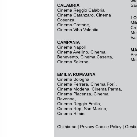
Ge
CALABRIA
Sa
Cinema Reggio Calabria
Cinema Catanzaro
,
Cinema
LO
Cosenza
,
Mil
Cinema Crotone
,
Cr
Cinema Vibo Valentia
Mo
Va
CAMPANIA
Cinema Napoli
MA
Cinema Avellino
,
Cinema
An
Benevento
,
Cinema Caserta
,
Ma
Cinema Salerno
EMILIA ROMAGNA
Cinema Bologna
Cinema Ferrara
,
Cinema Forlì
,
Cinema Modena
,
Cinema Parma
,
Cinema Piacenza
,
Cinema
Ravenna
,
Cinema Reggio Emilia
,
Cinema Rep. San Marino
,
Cinema Rimini
Chi siamo
|
Privacy
Cookie Policy
|
Gesti