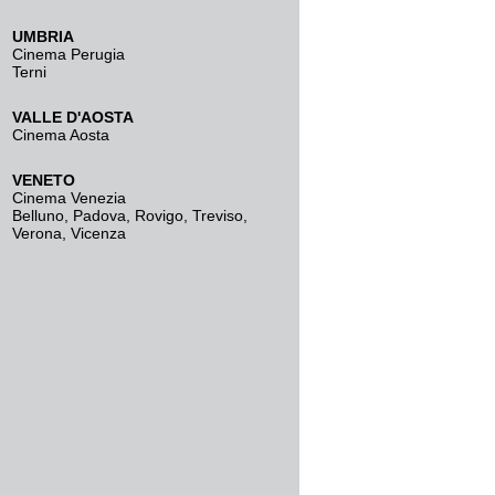
UMBRIA
Cinema Perugia
Terni
VALLE D'AOSTA
Cinema Aosta
VENETO
Cinema Venezia
Belluno
,
Padova
,
Rovigo
,
Treviso
,
Verona
,
Vicenza