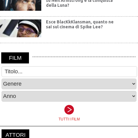
su Neil Armstrong e la conquista
della Luna?
Esce BlacKkKlansman, quanto ne
sai sul cinema di Spike Lee?