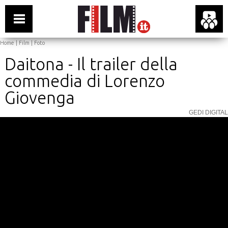
Home
|
Film
|
Foto
Daitona - Il trailer della
commedia di Lorenzo
Giovenga
GEDI DIGITAL