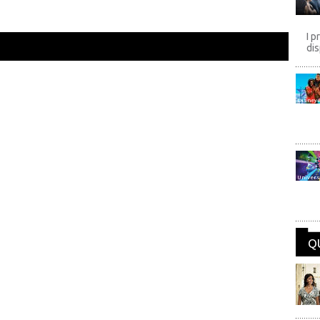
I p
dis
Disney
Univers
Q