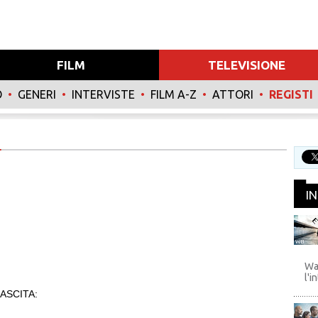
FILM
TELEVISIONE
O
•
GENERI
•
INTERVISTE
•
FILM A-Z
•
ATTORI
•
REGISTI
I
WB
Wa
l'i
ASCITA: