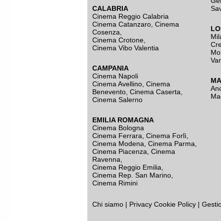
Ge
CALABRIA
Sa
Cinema Reggio Calabria
Cinema Catanzaro
,
Cinema
LO
Cosenza
,
Mil
Cinema Crotone
,
Cr
Cinema Vibo Valentia
Mo
Va
CAMPANIA
Cinema Napoli
MA
Cinema Avellino
,
Cinema
An
Benevento
,
Cinema Caserta
,
Ma
Cinema Salerno
EMILIA ROMAGNA
Cinema Bologna
Cinema Ferrara
,
Cinema Forlì
,
Cinema Modena
,
Cinema Parma
,
Cinema Piacenza
,
Cinema
Ravenna
,
Cinema Reggio Emilia
,
Cinema Rep. San Marino
,
Cinema Rimini
Chi siamo
|
Privacy
Cookie Policy
|
Gesti