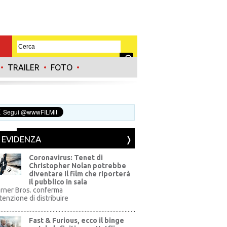
•
TRAILER
•
FOTO
•
N EVIDENZA
Coronavirus: Tenet di
Christopher Nolan potrebbe
diventare il film che riporterà
il pubblico in sala
rner Bros. conferma
ntenzione di distribuire
Fast & Furious, ecco il binge