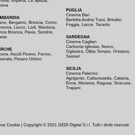
nova
,
Imperia
,
La Spezia
,
vona
PUGLIA
Cinema Bari
MBARDIA
Barletta Andria Trani
,
Brindisi
,
ano
,
Bergamo
,
Brescia, Como
,
Foggia
,
Lecce
,
Taranto
emona
,
Lecco
,
Lodi
,
Mantova
,
nza Brianza
,
Pavia
,
Sondrio
,
rese
SARDEGNA
Cinema Cagliari
Carbonia Iglesias
,
Nuoro
,
RCHE
Ogliastra
,
Olbia Tempio
,
Oristano
,
cona
,
Ascoli Piceno
,
Fermo
,
Sassari
cerata
,
Pesaro Urbino
SICILIA
Cinema Palermo
Agrigento
,
Caltanissetta
,
Catania
,
Enna
,
Messina
,
Ragusa
,
Siracusa
,
Trapani
one Cookie
| Copyright © 2021 GEDI Digital S.r.l. Tutti i diritti riservati