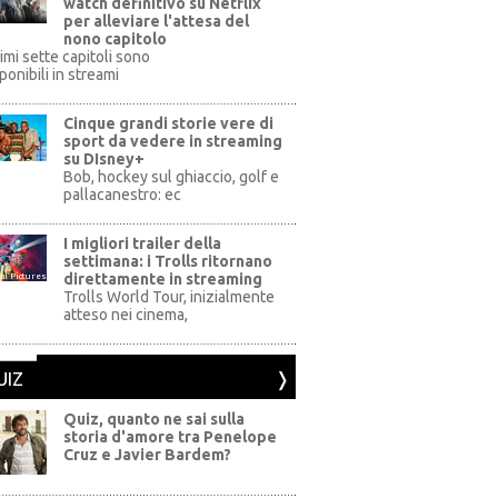
watch definitivo su Netflix
per alleviare l'attesa del
nono capitolo
rimi sette capitoli sono
ponibili in streami
Cinque grandi storie vere di
sport da vedere in streaming
su DIsney+
+
Bob, hockey sul ghiaccio, golf e
pallacanestro: ec
I migliori trailer della
settimana: i Trolls ritornano
direttamente in streaming
al Pictures
Trolls World Tour, inizialmente
atteso nei cinema,
UIZ
Quiz, quanto ne sai sulla
storia d'amore tra Penelope
Cruz e Javier Bardem?