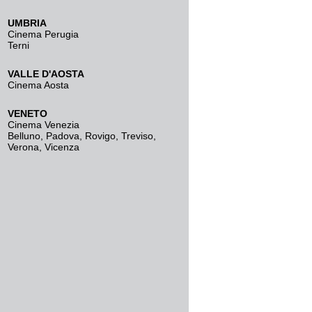
UMBRIA
Cinema Perugia
Terni
VALLE D'AOSTA
Cinema Aosta
VENETO
Cinema Venezia
Belluno
,
Padova
,
Rovigo
,
Treviso
,
Verona
,
Vicenza