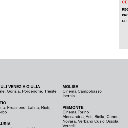
IULI VENEZIA GIULIA
MOLISE
ine
,
Gorizia
,
Pordenone
,
Trieste
Cinema Campobasso
Isernia
ZIO
ma
,
Frosinone
,
Latina
,
Rieti
,
PIEMONTE
erbo
Cinema Torino
Alessandria
,
Asti
,
Biella
,
Cuneo
,
Novara
,
Verbano Cusio Ossola
,
GURIA
Vercelli