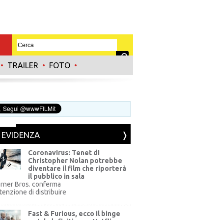
•
TRAILER
•
FOTO
•
N EVIDENZA
Coronavirus: Tenet di
Christopher Nolan potrebbe
diventare il film che riporterà
il pubblico in sala
rner Bros. conferma
ntenzione di distribuire
Fast & Furious, ecco il binge