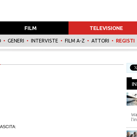
FILM
TELEVISIONE
O
•
GENERI
•
INTERVISTE
•
FILM A-Z
•
ATTORI
•
REGISTI
I
WB
Wa
l'i
ASCITA: