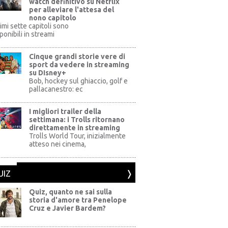
watch definitivo su Netflix
per alleviare l'attesa del
nono capitolo
rimi sette capitoli sono
ponibili in streami
Cinque grandi storie vere di
sport da vedere in streaming
su DIsney+
+
Bob, hockey sul ghiaccio, golf e
pallacanestro: ec
I migliori trailer della
settimana: i Trolls ritornano
direttamente in streaming
al Pictures
Trolls World Tour, inizialmente
atteso nei cinema,
UIZ
Quiz, quanto ne sai sulla
storia d'amore tra Penelope
Cruz e Javier Bardem?