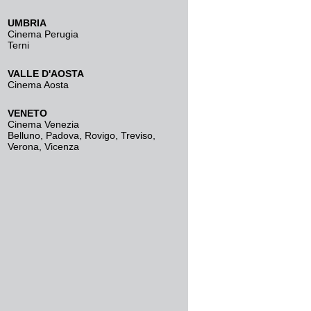
UMBRIA
Cinema Perugia
Terni
VALLE D'AOSTA
Cinema Aosta
VENETO
Cinema Venezia
Belluno
,
Padova
,
Rovigo
,
Treviso
,
Verona
,
Vicenza