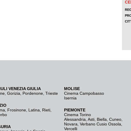
IULI VENEZIA GIULIA
MOLISE
ine
,
Gorizia
,
Pordenone
,
Trieste
Cinema Campobasso
Isernia
ZIO
ma
,
Frosinone
,
Latina
,
Rieti
,
PIEMONTE
erbo
Cinema Torino
Alessandria
,
Asti
,
Biella
,
Cuneo
,
Novara
,
Verbano Cusio Ossola
,
GURIA
Vercelli