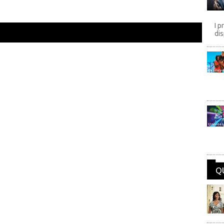
I p
dis
Disney
Univers
Q