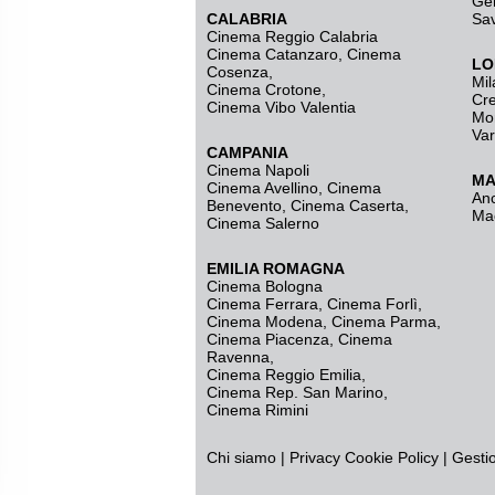
Ge
CALABRIA
Sa
Cinema Reggio Calabria
Cinema Catanzaro
,
Cinema
LO
Cosenza
,
Mil
Cinema Crotone
,
Cr
Cinema Vibo Valentia
Mo
Va
CAMPANIA
Cinema Napoli
MA
Cinema Avellino
,
Cinema
An
Benevento
,
Cinema Caserta
,
Ma
Cinema Salerno
EMILIA ROMAGNA
Cinema Bologna
Cinema Ferrara
,
Cinema Forlì
,
Cinema Modena
,
Cinema Parma
,
Cinema Piacenza
,
Cinema
Ravenna
,
Cinema Reggio Emilia
,
Cinema Rep. San Marino
,
Cinema Rimini
Chi siamo
|
Privacy
Cookie Policy
|
Gesti