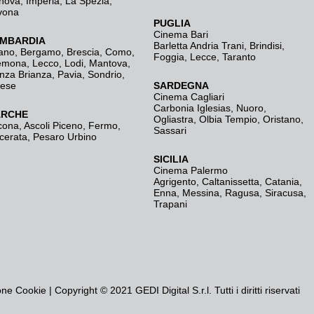
nova
,
Imperia
,
La Spezia
,
vona
PUGLIA
Cinema Bari
MBARDIA
Barletta Andria Trani
,
Brindisi
,
ano
,
Bergamo
,
Brescia, Como
,
Foggia
,
Lecce
,
Taranto
emona
,
Lecco
,
Lodi
,
Mantova
,
nza Brianza
,
Pavia
,
Sondrio
,
rese
SARDEGNA
Cinema Cagliari
Carbonia Iglesias
,
Nuoro
,
RCHE
Ogliastra
,
Olbia Tempio
,
Oristano
,
cona
,
Ascoli Piceno
,
Fermo
,
Sassari
cerata
,
Pesaro Urbino
SICILIA
Cinema Palermo
Agrigento
,
Caltanissetta
,
Catania
,
Enna
,
Messina
,
Ragusa
,
Siracusa
,
Trapani
one Cookie
| Copyright © 2021 GEDI Digital S.r.l. Tutti i diritti riservati