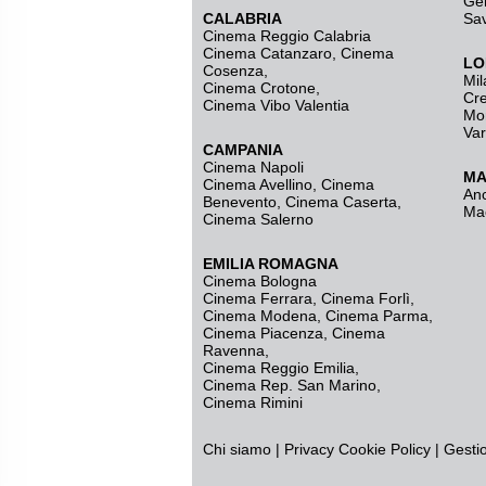
Ge
CALABRIA
Sa
Cinema Reggio Calabria
Cinema Catanzaro
,
Cinema
LO
Cosenza
,
Mil
Cinema Crotone
,
Cr
Cinema Vibo Valentia
Mo
Va
CAMPANIA
Cinema Napoli
MA
Cinema Avellino
,
Cinema
An
Benevento
,
Cinema Caserta
,
Ma
Cinema Salerno
EMILIA ROMAGNA
Cinema Bologna
Cinema Ferrara
,
Cinema Forlì
,
Cinema Modena
,
Cinema Parma
,
Cinema Piacenza
,
Cinema
Ravenna
,
Cinema Reggio Emilia
,
Cinema Rep. San Marino
,
Cinema Rimini
Chi siamo
|
Privacy
Cookie Policy
|
Gesti