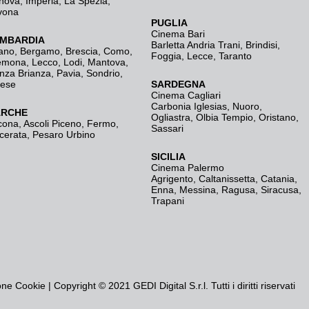
nova
,
Imperia
,
La Spezia
,
vona
PUGLIA
Cinema Bari
MBARDIA
Barletta Andria Trani
,
Brindisi
,
ano
,
Bergamo
,
Brescia, Como
,
Foggia
,
Lecce
,
Taranto
emona
,
Lecco
,
Lodi
,
Mantova
,
nza Brianza
,
Pavia
,
Sondrio
,
rese
SARDEGNA
Cinema Cagliari
Carbonia Iglesias
,
Nuoro
,
RCHE
Ogliastra
,
Olbia Tempio
,
Oristano
,
cona
,
Ascoli Piceno
,
Fermo
,
Sassari
cerata
,
Pesaro Urbino
SICILIA
Cinema Palermo
Agrigento
,
Caltanissetta
,
Catania
,
Enna
,
Messina
,
Ragusa
,
Siracusa
,
Trapani
one Cookie
| Copyright © 2021 GEDI Digital S.r.l. Tutti i diritti riservati