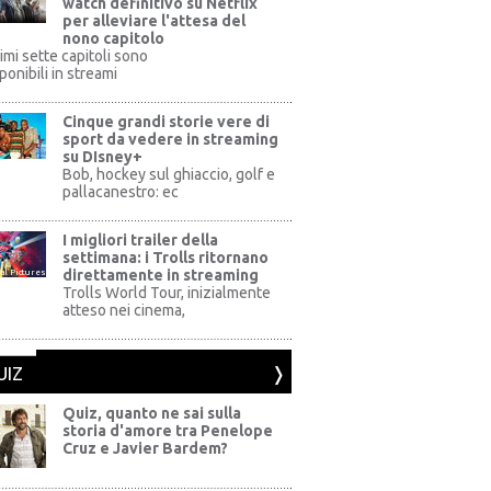
watch definitivo su Netflix
per alleviare l'attesa del
nono capitolo
rimi sette capitoli sono
ponibili in streami
Cinque grandi storie vere di
sport da vedere in streaming
su DIsney+
+
Bob, hockey sul ghiaccio, golf e
pallacanestro: ec
I migliori trailer della
settimana: i Trolls ritornano
direttamente in streaming
al Pictures
Trolls World Tour, inizialmente
atteso nei cinema,
UIZ
Quiz, quanto ne sai sulla
storia d'amore tra Penelope
Cruz e Javier Bardem?