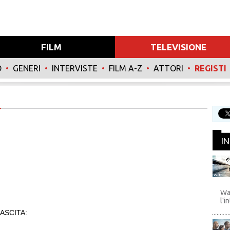
FILM
TELEVISIONE
O
•
GENERI
•
INTERVISTE
•
FILM A-Z
•
ATTORI
•
REGISTI
I
WB
Wa
l'i
ASCITA: