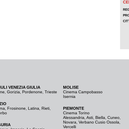
IULI VENEZIA GIULIA
MOLISE
ine
,
Gorizia
,
Pordenone
,
Trieste
Cinema Campobasso
Isernia
ZIO
ma
,
Frosinone
,
Latina
,
Rieti
,
PIEMONTE
erbo
Cinema Torino
Alessandria
,
Asti
,
Biella
,
Cuneo
,
Novara
,
Verbano Cusio Ossola
,
GURIA
Vercelli