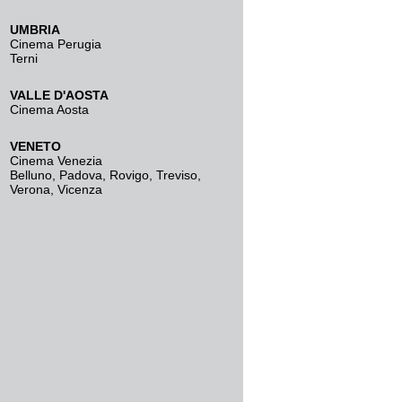
UMBRIA
Cinema Perugia
Terni
VALLE D'AOSTA
Cinema Aosta
VENETO
Cinema Venezia
Belluno
,
Padova
,
Rovigo
,
Treviso
,
Verona
,
Vicenza