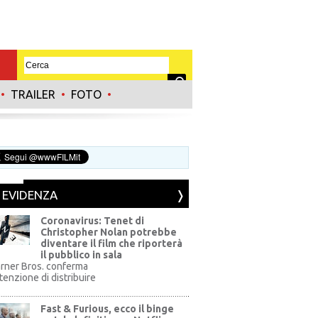
•
TRAILER
•
FOTO
•
N EVIDENZA
Coronavirus: Tenet di
Christopher Nolan potrebbe
diventare il film che riporterà
il pubblico in sala
rner Bros. conferma
ntenzione di distribuire
Fast & Furious, ecco il binge