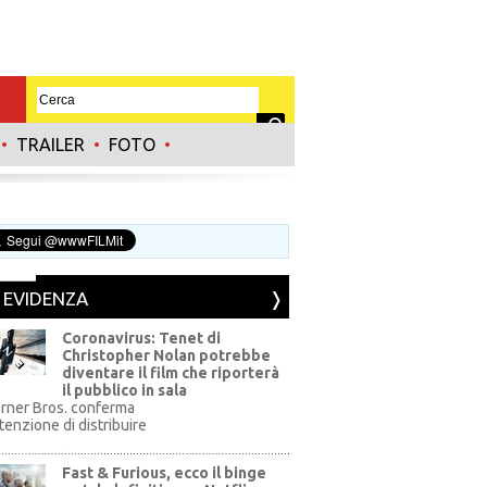
•
TRAILER
•
FOTO
•
N EVIDENZA
Coronavirus: Tenet di
Christopher Nolan potrebbe
diventare il film che riporterà
il pubblico in sala
rner Bros. conferma
ntenzione di distribuire
Fast & Furious, ecco il binge