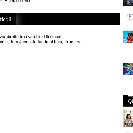
TE: 14/11/1991
I p
ticoli
dis
r diretto tra i vari film Gli sfasati,
ele, Tom Jones, In fondo al buio, Frontiera
Disney
Univers
Q