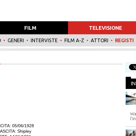
FILM
TELEVISIONE
O
•
GENERI
•
INTERVISTE
•
FILM A-Z
•
ATTORI
•
REGISTI
I
WB
Wa
l'i
CITA: 05/06/1928
SCITA: Shipley