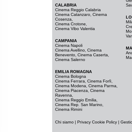
Ge
CALABRIA
Sa
Cinema Reggio Calabria
Cinema Catanzaro
,
Cinema
LO
Cosenza
,
Mil
Cinema Crotone
,
Cr
Cinema Vibo Valentia
Mo
Va
CAMPANIA
Cinema Napoli
MA
Cinema Avellino
,
Cinema
An
Benevento
,
Cinema Caserta
,
Ma
Cinema Salerno
EMILIA ROMAGNA
Cinema Bologna
Cinema Ferrara
,
Cinema Forlì
,
Cinema Modena
,
Cinema Parma
,
Cinema Piacenza
,
Cinema
Ravenna
,
Cinema Reggio Emilia
,
Cinema Rep. San Marino
,
Cinema Rimini
Chi siamo
|
Privacy
Cookie Policy
|
Gesti