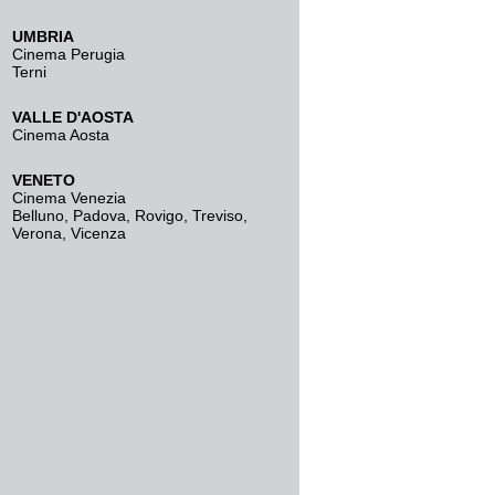
UMBRIA
Cinema Perugia
Terni
VALLE D'AOSTA
Cinema Aosta
VENETO
Cinema Venezia
Belluno
,
Padova
,
Rovigo
,
Treviso
,
Verona
,
Vicenza