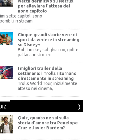
watch definitivo su Netflix
per alleviare l'attesa del
nono capitolo
rimi sette capitoli sono
ponibili in streami
Cinque grandi storie vere di
sport da vedere in streaming
su DIsney+
+
Bob, hockey sul ghiaccio, golf e
pallacanestro: ec
I migliori trailer della
settimana: i Trolls ritornano
direttamente in streaming
al Pictures
Trolls World Tour, inizialmente
atteso nei cinema,
UIZ
Quiz, quanto ne sai sulla
storia d'amore tra Penelope
Cruz e Javier Bardem?