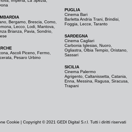
nova
,
Imperia
,
La Spezia
,
vona
PUGLIA
Cinema Bari
MBARDIA
Barletta Andria Trani
,
Brindisi
,
ano
,
Bergamo
,
Brescia, Como
,
Foggia
,
Lecce
,
Taranto
emona
,
Lecco
,
Lodi
,
Mantova
,
nza Brianza
,
Pavia
,
Sondrio
,
rese
SARDEGNA
Cinema Cagliari
Carbonia Iglesias
,
Nuoro
,
RCHE
Ogliastra
,
Olbia Tempio
,
Oristano
,
cona
,
Ascoli Piceno
,
Fermo
,
Sassari
cerata
,
Pesaro Urbino
SICILIA
Cinema Palermo
Agrigento
,
Caltanissetta
,
Catania
,
Enna
,
Messina
,
Ragusa
,
Siracusa
,
Trapani
one Cookie
| Copyright © 2021 GEDI Digital S.r.l. Tutti i diritti riservati