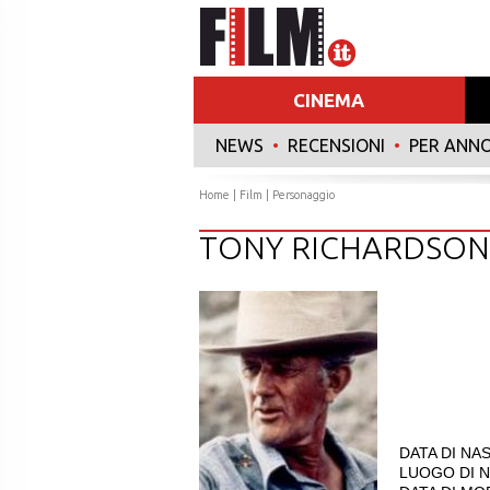
CINEMA
NEWS
•
RECENSIONI
•
PER ANN
Home
|
Film
| Personaggio
TONY RICHARDSON
DATA DI NAS
LUOGO DI NA