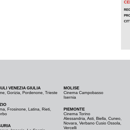
IULI VENEZIA GIULIA
MOLISE
ine
,
Gorizia
,
Pordenone
,
Trieste
Cinema Campobasso
Isernia
ZIO
ma
,
Frosinone
,
Latina
,
Rieti
,
PIEMONTE
erbo
Cinema Torino
Alessandria
,
Asti
,
Biella
,
Cuneo
,
Novara
,
Verbano Cusio Ossola
,
GURIA
Vercelli