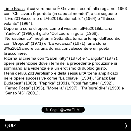
Tinto Brass
, il cui vero nome È Giovanni, esordÌ alla regia nel 1963
con "Chi lavora È perduto (in capo al mondo)", a cui seguono
"L%u2019uccellino e L%u2019automobile" (1964) e "Il disco
volante" (1964).
Dopo una serie di opere come il western all%u2019italiana
"Yankee" (1966), il giallo "Col cuore in gola" (1968),
"Nerosubianco", negli anni Settant5a torna ai tempi dell'esordio
con "Dropout" (1971) e "La vacanza" (1971), una storia
d%u2019amore tra una donna convalescente e un poeta
bracconiere.
Ritorna al cinema con "Salon Kitty" (1976) e
"Caligola"
(1977),
opere pretenziose dove i temi della precedente produzione si
sommano alla violenza e a un erotismo di dubbio gusto.
I temi dell%u2019erotismo e della sessualitÀ torna amplificato
nelle opere successive come "La chiave" (1984), "Snack Bar
Budapest" (1989),
"Paprika"
(1991), "CosÌ fan tutte" (1992),
"Fermo Posta" (1995),
"Monella"
(1997),
"Tra(sgre)dire"
(1999) e
"Senso '45"
(2001).
QUIZ