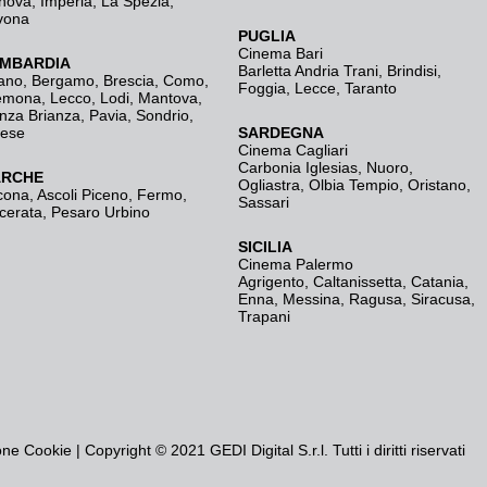
nova
,
Imperia
,
La Spezia
,
vona
PUGLIA
Cinema Bari
MBARDIA
Barletta Andria Trani
,
Brindisi
,
ano
,
Bergamo
,
Brescia, Como
,
Foggia
,
Lecce
,
Taranto
emona
,
Lecco
,
Lodi
,
Mantova
,
nza Brianza
,
Pavia
,
Sondrio
,
rese
SARDEGNA
Cinema Cagliari
Carbonia Iglesias
,
Nuoro
,
RCHE
Ogliastra
,
Olbia Tempio
,
Oristano
,
cona
,
Ascoli Piceno
,
Fermo
,
Sassari
cerata
,
Pesaro Urbino
SICILIA
Cinema Palermo
Agrigento
,
Caltanissetta
,
Catania
,
Enna
,
Messina
,
Ragusa
,
Siracusa
,
Trapani
one Cookie
| Copyright © 2021 GEDI Digital S.r.l. Tutti i diritti riservati