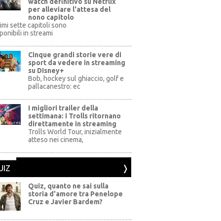
watch definitivo su Netflix
per alleviare l'attesa del
nono capitolo
rimi sette capitoli sono
ponibili in streami
Cinque grandi storie vere di
sport da vedere in streaming
su DIsney+
+
Bob, hockey sul ghiaccio, golf e
pallacanestro: ec
I migliori trailer della
settimana: i Trolls ritornano
direttamente in streaming
al Pictures
Trolls World Tour, inizialmente
atteso nei cinema,
UIZ
Quiz, quanto ne sai sulla
storia d'amore tra Penelope
Cruz e Javier Bardem?