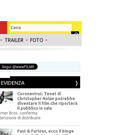
•
TRAILER
•
FOTO
•
N EVIDENZA
Coronavirus: Tenet di
Christopher Nolan potrebbe
diventare il film che riporterà
il pubblico in sala
rner Bros. conferma
ntenzione di distribuire
Fast & Furious, ecco il binge