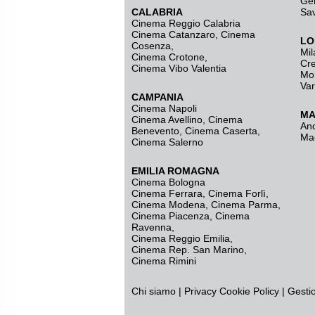
Ge
CALABRIA
Sa
Cinema Reggio Calabria
Cinema Catanzaro
,
Cinema
LO
Cosenza
,
Mil
Cinema Crotone
,
Cr
Cinema Vibo Valentia
Mo
Va
CAMPANIA
Cinema Napoli
MA
Cinema Avellino
,
Cinema
An
Benevento
,
Cinema Caserta
,
Ma
Cinema Salerno
EMILIA ROMAGNA
Cinema Bologna
Cinema Ferrara
,
Cinema Forlì
,
Cinema Modena
,
Cinema Parma
,
Cinema Piacenza
,
Cinema
Ravenna
,
Cinema Reggio Emilia
,
Cinema Rep. San Marino
,
Cinema Rimini
Chi siamo
|
Privacy
Cookie Policy
|
Gesti