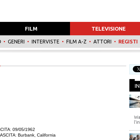
FILM
TELEVISIONE
O
•
GENERI
•
INTERVISTE
•
FILM A-Z
•
ATTORI
•
REGISTI
I
WB
Wa
l'i
CITA: 09/05/1962
SCITA: Burbank, California