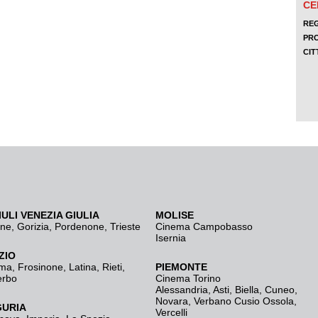
IULI VENEZIA GIULIA
MOLISE
ine
,
Gorizia
,
Pordenone
,
Trieste
Cinema Campobasso
Isernia
ZIO
ma
,
Frosinone
,
Latina
,
Rieti
,
PIEMONTE
erbo
Cinema Torino
Alessandria
,
Asti
,
Biella
,
Cuneo
,
Novara
,
Verbano Cusio Ossola
,
GURIA
Vercelli