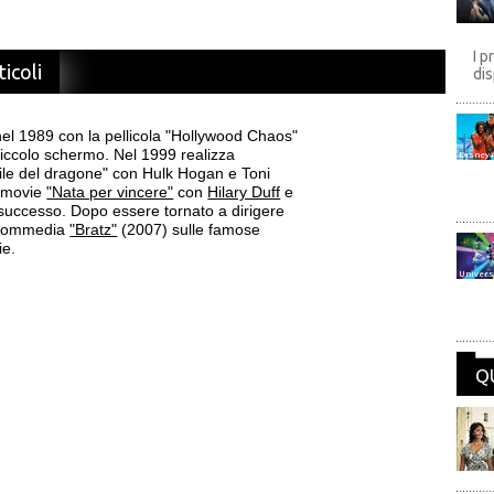
I p
ticoli
dis
el 1989 con la pellicola "Hollywood Chaos"
 piccolo schermo. Nel 1999 realizza
Disney
ile del dragone" con Hulk Hogan e Toni
n-movie
"Nata per vincere"
con
Hilary Duff
e
successo. Dopo essere tornato a dirigere
la commedia
"Bratz"
(2007) sulle famose
ie.
Univers
Q