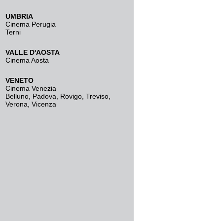
UMBRIA
Cinema Perugia
Terni
VALLE D'AOSTA
Cinema Aosta
VENETO
Cinema Venezia
Belluno
,
Padova
,
Rovigo
,
Treviso
,
Verona
,
Vicenza