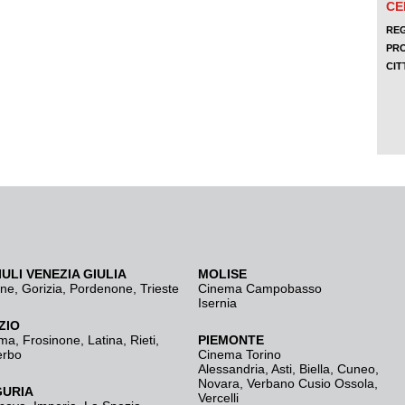
IULI VENEZIA GIULIA
MOLISE
ine
,
Gorizia
,
Pordenone
,
Trieste
Cinema Campobasso
Isernia
ZIO
ma
,
Frosinone
,
Latina
,
Rieti
,
PIEMONTE
erbo
Cinema Torino
Alessandria
,
Asti
,
Biella
,
Cuneo
,
Novara
,
Verbano Cusio Ossola
,
GURIA
Vercelli