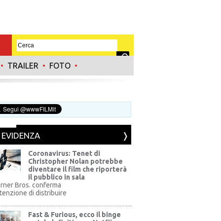
•
TRAILER
•
FOTO
•
N EVIDENZA
Coronavirus: Tenet di
Christopher Nolan potrebbe
diventare il film che riporterà
il pubblico in sala
rner Bros. conferma
ntenzione di distribuire
Fast & Furious, ecco il binge