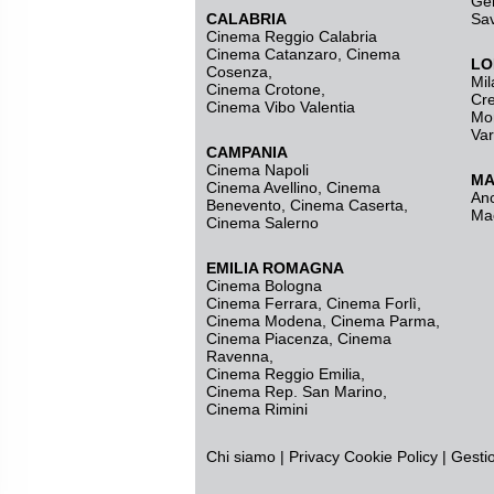
Ge
CALABRIA
Sa
Cinema Reggio Calabria
Cinema Catanzaro
,
Cinema
LO
Cosenza
,
Mil
Cinema Crotone
,
Cr
Cinema Vibo Valentia
Mo
Va
CAMPANIA
Cinema Napoli
MA
Cinema Avellino
,
Cinema
An
Benevento
,
Cinema Caserta
,
Ma
Cinema Salerno
EMILIA ROMAGNA
Cinema Bologna
Cinema Ferrara
,
Cinema Forlì
,
Cinema Modena
,
Cinema Parma
,
Cinema Piacenza
,
Cinema
Ravenna
,
Cinema Reggio Emilia
,
Cinema Rep. San Marino
,
Cinema Rimini
Chi siamo
|
Privacy
Cookie Policy
|
Gesti