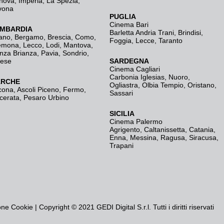
nova
,
Imperia
,
La Spezia
,
vona
PUGLIA
Cinema Bari
MBARDIA
Barletta Andria Trani
,
Brindisi
,
ano
,
Bergamo
,
Brescia, Como
,
Foggia
,
Lecce
,
Taranto
emona
,
Lecco
,
Lodi
,
Mantova
,
nza Brianza
,
Pavia
,
Sondrio
,
rese
SARDEGNA
Cinema Cagliari
Carbonia Iglesias
,
Nuoro
,
RCHE
Ogliastra
,
Olbia Tempio
,
Oristano
,
cona
,
Ascoli Piceno
,
Fermo
,
Sassari
cerata
,
Pesaro Urbino
SICILIA
Cinema Palermo
Agrigento
,
Caltanissetta
,
Catania
,
Enna
,
Messina
,
Ragusa
,
Siracusa
,
Trapani
one Cookie
| Copyright © 2021 GEDI Digital S.r.l. Tutti i diritti riservati