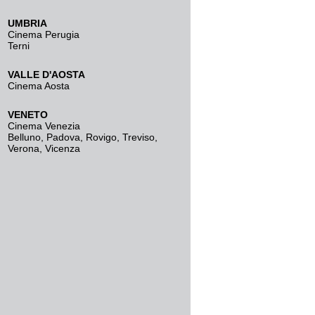
UMBRIA
Cinema Perugia
Terni
VALLE D'AOSTA
Cinema Aosta
VENETO
Cinema Venezia
Belluno
,
Padova
,
Rovigo
,
Treviso
,
Verona
,
Vicenza