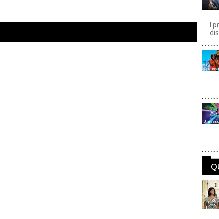
I p
dis
Disney
Univers
Q