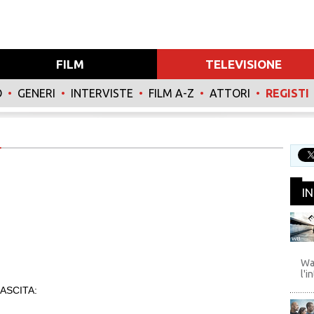
FILM
TELEVISIONE
O
•
GENERI
•
INTERVISTE
•
FILM A-Z
•
ATTORI
•
REGISTI
I
WB
Wa
l'i
ASCITA: