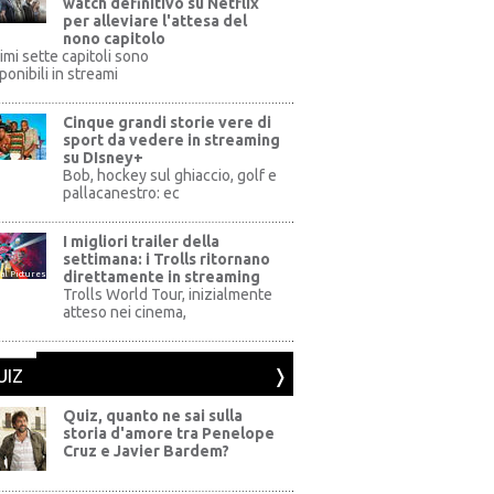
watch definitivo su Netflix
per alleviare l'attesa del
nono capitolo
rimi sette capitoli sono
ponibili in streami
Cinque grandi storie vere di
sport da vedere in streaming
su DIsney+
+
Bob, hockey sul ghiaccio, golf e
pallacanestro: ec
I migliori trailer della
settimana: i Trolls ritornano
direttamente in streaming
al Pictures
Trolls World Tour, inizialmente
atteso nei cinema,
UIZ
Quiz, quanto ne sai sulla
storia d'amore tra Penelope
Cruz e Javier Bardem?