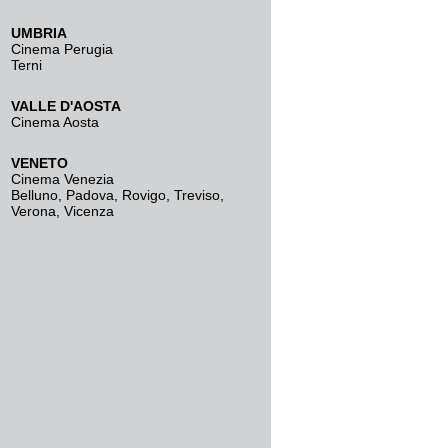
UMBRIA
Cinema Perugia
Terni
VALLE D'AOSTA
Cinema Aosta
VENETO
Cinema Venezia
Belluno
,
Padova
,
Rovigo
,
Treviso
,
Verona
,
Vicenza