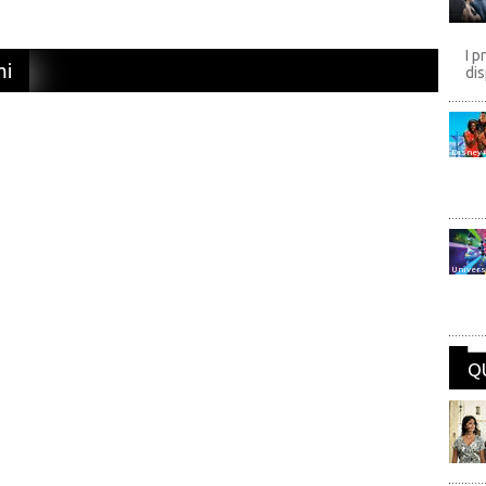
I p
mi
dis
Disney
Univers
Q