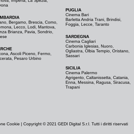
nova
,
Imperia
,
La Spezia
,
vona
PUGLIA
Cinema Bari
MBARDIA
Barletta Andria Trani
,
Brindisi
,
ano
,
Bergamo
,
Brescia, Como
,
Foggia
,
Lecce
,
Taranto
emona
,
Lecco
,
Lodi
,
Mantova
,
nza Brianza
,
Pavia
,
Sondrio
,
rese
SARDEGNA
Cinema Cagliari
Carbonia Iglesias
,
Nuoro
,
RCHE
Ogliastra
,
Olbia Tempio
,
Oristano
,
cona
,
Ascoli Piceno
,
Fermo
,
Sassari
cerata
,
Pesaro Urbino
SICILIA
Cinema Palermo
Agrigento
,
Caltanissetta
,
Catania
,
Enna
,
Messina
,
Ragusa
,
Siracusa
,
Trapani
one Cookie
| Copyright © 2021 GEDI Digital S.r.l. Tutti i diritti riservati