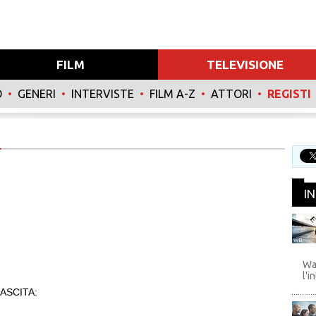
FILM
TELEVISIONE
O
•
GENERI
•
INTERVISTE
•
FILM A-Z
•
ATTORI
•
REGISTI
I
WB
Wa
l'i
ASCITA: