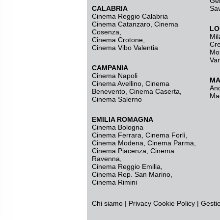
Ge
CALABRIA
Sa
Cinema Reggio Calabria
Cinema Catanzaro
,
Cinema
LO
Cosenza
,
Mil
Cinema Crotone
,
Cr
Cinema Vibo Valentia
Mo
Va
CAMPANIA
Cinema Napoli
MA
Cinema Avellino
,
Cinema
An
Benevento
,
Cinema Caserta
,
Ma
Cinema Salerno
EMILIA ROMAGNA
Cinema Bologna
Cinema Ferrara
,
Cinema Forlì
,
Cinema Modena
,
Cinema Parma
,
Cinema Piacenza
,
Cinema
Ravenna
,
Cinema Reggio Emilia
,
Cinema Rep. San Marino
,
Cinema Rimini
Chi siamo
|
Privacy
Cookie Policy
|
Gesti