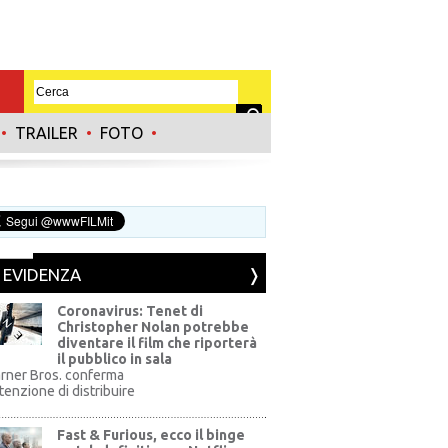
•
TRAILER
•
FOTO
•
N EVIDENZA
Coronavirus: Tenet di
Christopher Nolan potrebbe
diventare il film che riporterà
il pubblico in sala
rner Bros. conferma
ntenzione di distribuire
Fast & Furious, ecco il binge