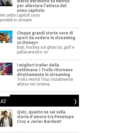
watch definitivo su Netflix
per alleviare l'attesa del
nono capitolo
rimi sette capitoli sono
ponibili in streami
Cinque grandi storie vere di
sport da vedere in streaming
su DIsney+
+
Bob, hockey sul ghiaccio, golf e
pallacanestro: ec
I migliori trailer della
settimana: i Trolls ritornano
direttamente in streaming
al Pictures
Trolls World Tour, inizialmente
atteso nei cinema,
UIZ
Quiz, quanto ne sai sulla
storia d'amore tra Penelope
Cruz e Javier Bardem?