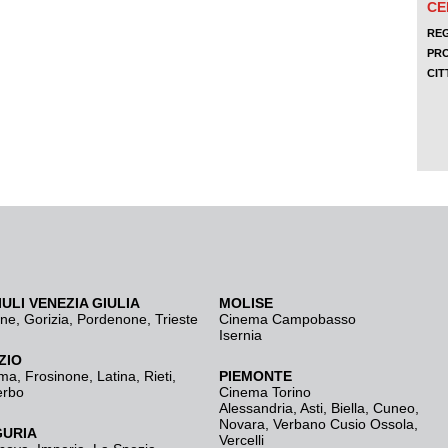
IULI VENEZIA GIULIA
MOLISE
ine
,
Gorizia
,
Pordenone
,
Trieste
Cinema Campobasso
Isernia
ZIO
ma
,
Frosinone
,
Latina
,
Rieti
,
PIEMONTE
erbo
Cinema Torino
Alessandria
,
Asti
,
Biella
,
Cuneo
,
Novara
,
Verbano Cusio Ossola
,
GURIA
Vercelli