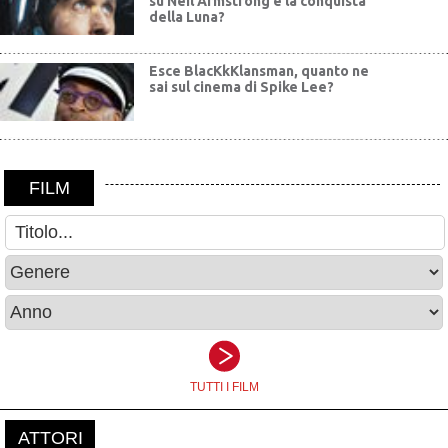
su Neil Armstrong e la conquista
della Luna?
Esce BlacKkKlansman, quanto ne
sai sul cinema di Spike Lee?