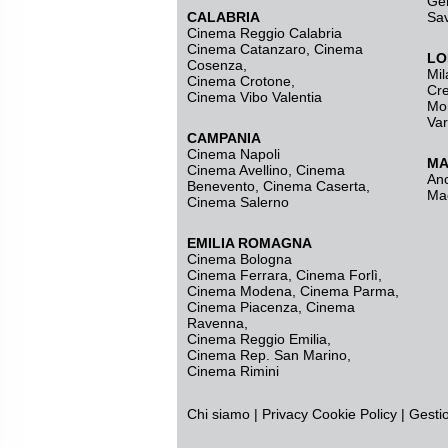
Ge
CALABRIA
Sa
Cinema Reggio Calabria
Cinema Catanzaro
,
Cinema
LO
Cosenza
,
Mil
Cinema Crotone
,
Cr
Cinema Vibo Valentia
Mo
Va
CAMPANIA
Cinema Napoli
MA
Cinema Avellino
,
Cinema
An
Benevento
,
Cinema Caserta
,
Ma
Cinema Salerno
EMILIA ROMAGNA
Cinema Bologna
Cinema Ferrara
,
Cinema Forlì
,
Cinema Modena
,
Cinema Parma
,
Cinema Piacenza
,
Cinema
Ravenna
,
Cinema Reggio Emilia
,
Cinema Rep. San Marino
,
Cinema Rimini
Chi siamo
|
Privacy
Cookie Policy
|
Gesti