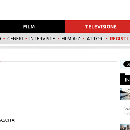
FILM
TELEVISIONE
O
•
GENERI
•
INTERVISTE
•
FILM A-Z
•
ATTORI
•
REGISTI
I
WB
Wa
l'i
ASCITA: