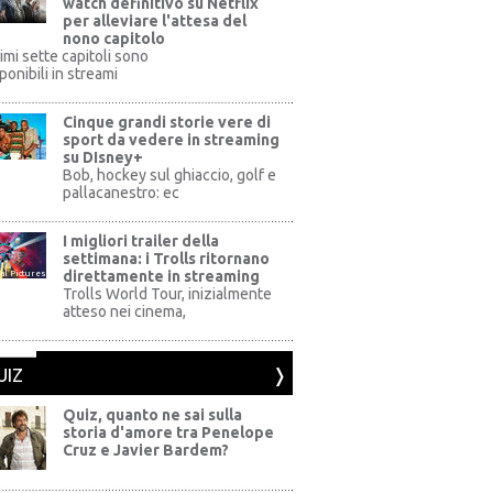
watch definitivo su Netflix
per alleviare l'attesa del
nono capitolo
rimi sette capitoli sono
ponibili in streami
Cinque grandi storie vere di
sport da vedere in streaming
su DIsney+
+
Bob, hockey sul ghiaccio, golf e
pallacanestro: ec
I migliori trailer della
settimana: i Trolls ritornano
direttamente in streaming
al Pictures
Trolls World Tour, inizialmente
atteso nei cinema,
UIZ
Quiz, quanto ne sai sulla
storia d'amore tra Penelope
Cruz e Javier Bardem?