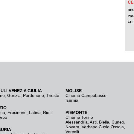
IULI VENEZIA GIULIA
MOLISE
ine
,
Gorizia
,
Pordenone
,
Trieste
Cinema Campobasso
Isernia
ZIO
ma
,
Frosinone
,
Latina
,
Rieti
,
PIEMONTE
erbo
Cinema Torino
Alessandria
,
Asti
,
Biella
,
Cuneo
,
Novara
,
Verbano Cusio Ossola
,
GURIA
Vercelli