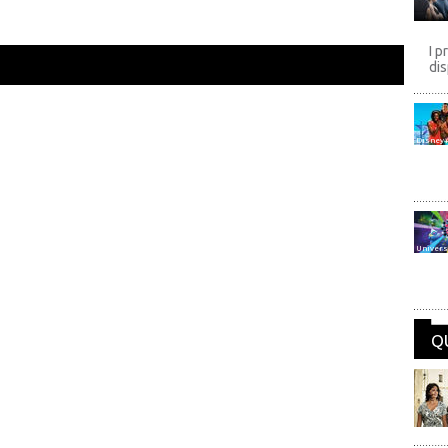
I p
dis
Disney
Univers
Q