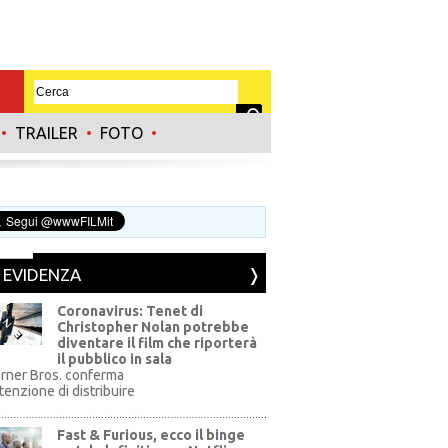
•
TRAILER
•
FOTO
•
N EVIDENZA
Coronavirus: Tenet di
Christopher Nolan potrebbe
diventare il film che riporterà
il pubblico in sala
rner Bros. conferma
ntenzione di distribuire
Fast & Furious, ecco il binge