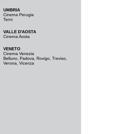
UMBRIA
Cinema Perugia
Terni
VALLE D'AOSTA
Cinema Aosta
VENETO
Cinema Venezia
Belluno
,
Padova
,
Rovigo
,
Treviso
,
Verona
,
Vicenza