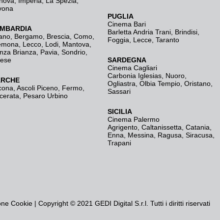
nova
,
Imperia
,
La Spezia
,
vona
PUGLIA
Cinema Bari
MBARDIA
Barletta Andria Trani
,
Brindisi
,
ano
,
Bergamo
,
Brescia, Como
,
Foggia
,
Lecce
,
Taranto
emona
,
Lecco
,
Lodi
,
Mantova
,
nza Brianza
,
Pavia
,
Sondrio
,
rese
SARDEGNA
Cinema Cagliari
Carbonia Iglesias
,
Nuoro
,
RCHE
Ogliastra
,
Olbia Tempio
,
Oristano
,
cona
,
Ascoli Piceno
,
Fermo
,
Sassari
cerata
,
Pesaro Urbino
SICILIA
Cinema Palermo
Agrigento
,
Caltanissetta
,
Catania
,
Enna
,
Messina
,
Ragusa
,
Siracusa
,
Trapani
one Cookie
| Copyright © 2021 GEDI Digital S.r.l. Tutti i diritti riservati