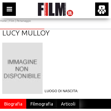
Home
|
Film
| Personaggio
LUCY MULLOY
LUOGO DI NASCITA:
Biografia
Filmografia
Articoli