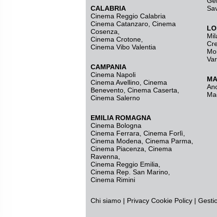
Ge
CALABRIA
Sa
Cinema Reggio Calabria
Cinema Catanzaro
,
Cinema
LO
Cosenza
,
Mil
Cinema Crotone
,
Cr
Cinema Vibo Valentia
Mo
Va
CAMPANIA
Cinema Napoli
MA
Cinema Avellino
,
Cinema
An
Benevento
,
Cinema Caserta
,
Ma
Cinema Salerno
EMILIA ROMAGNA
Cinema Bologna
Cinema Ferrara
,
Cinema Forlì
,
Cinema Modena
,
Cinema Parma
,
Cinema Piacenza
,
Cinema
Ravenna
,
Cinema Reggio Emilia
,
Cinema Rep. San Marino
,
Cinema Rimini
Chi siamo
|
Privacy
Cookie Policy
|
Gesti