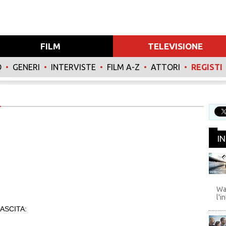
FILM
TELEVISIONE
O
•
GENERI
•
INTERVISTE
•
FILM A-Z
•
ATTORI
•
REGISTI
I
WB
Wa
l'i
ASCITA: