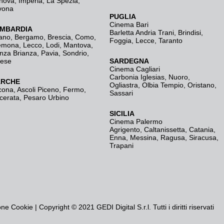
nova
,
Imperia
,
La Spezia
,
vona
PUGLIA
Cinema Bari
MBARDIA
Barletta Andria Trani
,
Brindisi
,
ano
,
Bergamo
,
Brescia, Como
,
Foggia
,
Lecce
,
Taranto
emona
,
Lecco
,
Lodi
,
Mantova
,
nza Brianza
,
Pavia
,
Sondrio
,
rese
SARDEGNA
Cinema Cagliari
Carbonia Iglesias
,
Nuoro
,
RCHE
Ogliastra
,
Olbia Tempio
,
Oristano
,
cona
,
Ascoli Piceno
,
Fermo
,
Sassari
cerata
,
Pesaro Urbino
SICILIA
Cinema Palermo
Agrigento
,
Caltanissetta
,
Catania
,
Enna
,
Messina
,
Ragusa
,
Siracusa
,
Trapani
one Cookie
| Copyright © 2021 GEDI Digital S.r.l. Tutti i diritti riservati