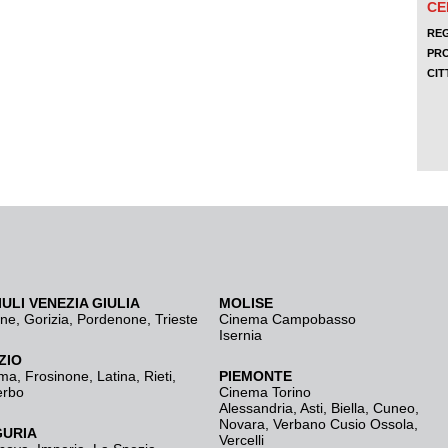
IULI VENEZIA GIULIA
MOLISE
ine
,
Gorizia
,
Pordenone
,
Trieste
Cinema Campobasso
Isernia
ZIO
ma
,
Frosinone
,
Latina
,
Rieti
,
PIEMONTE
erbo
Cinema Torino
Alessandria
,
Asti
,
Biella
,
Cuneo
,
Novara
,
Verbano Cusio Ossola
,
GURIA
Vercelli