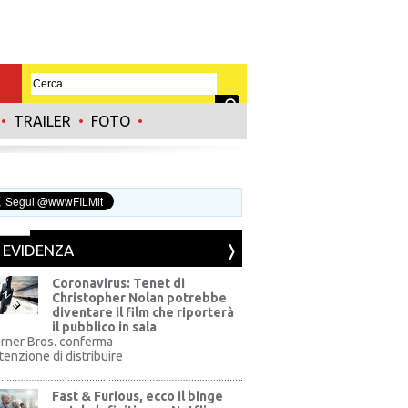
•
TRAILER
•
FOTO
•
N EVIDENZA
Coronavirus: Tenet di
Christopher Nolan potrebbe
diventare il film che riporterà
il pubblico in sala
rner Bros. conferma
ntenzione di distribuire
Fast & Furious, ecco il binge