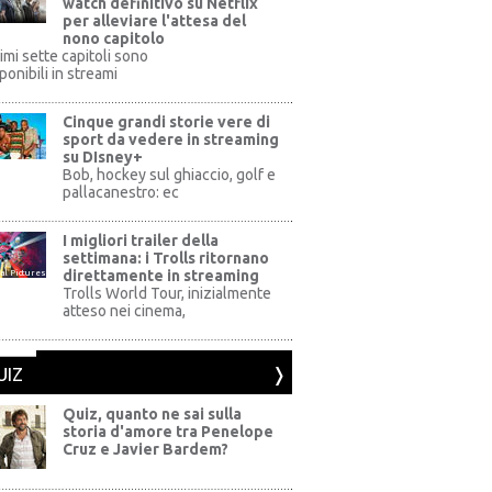
watch definitivo su Netflix
per alleviare l'attesa del
nono capitolo
rimi sette capitoli sono
ponibili in streami
Cinque grandi storie vere di
sport da vedere in streaming
su DIsney+
+
Bob, hockey sul ghiaccio, golf e
pallacanestro: ec
I migliori trailer della
settimana: i Trolls ritornano
direttamente in streaming
al Pictures
Trolls World Tour, inizialmente
atteso nei cinema,
UIZ
Quiz, quanto ne sai sulla
storia d'amore tra Penelope
Cruz e Javier Bardem?