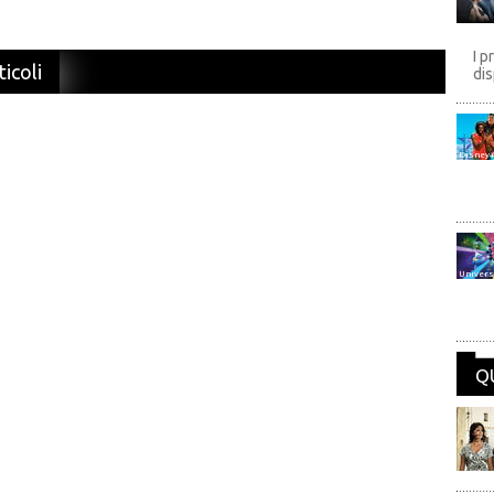
I p
ticoli
dis
Disney
Univers
Q