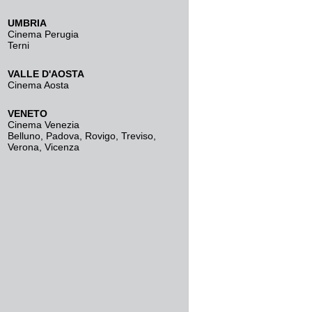
UMBRIA
Cinema Perugia
Terni
VALLE D'AOSTA
Cinema Aosta
VENETO
Cinema Venezia
Belluno
,
Padova
,
Rovigo
,
Treviso
,
Verona
,
Vicenza