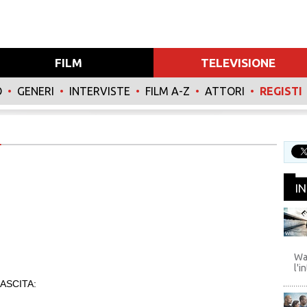
FILM
TELEVISIONE
O
•
GENERI
•
INTERVISTE
•
FILM A-Z
•
ATTORI
•
REGISTI
I
WB
Wa
l'i
ASCITA: