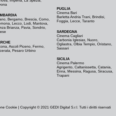
nova
,
Imperia
,
La Spezia
,
vona
PUGLIA
Cinema Bari
MBARDIA
Barletta Andria Trani
,
Brindisi
,
ano
,
Bergamo
,
Brescia, Como
,
Foggia
,
Lecce
,
Taranto
emona
,
Lecco
,
Lodi
,
Mantova
,
nza Brianza
,
Pavia
,
Sondrio
,
rese
SARDEGNA
Cinema Cagliari
Carbonia Iglesias
,
Nuoro
,
RCHE
Ogliastra
,
Olbia Tempio
,
Oristano
,
cona
,
Ascoli Piceno
,
Fermo
,
Sassari
cerata
,
Pesaro Urbino
SICILIA
Cinema Palermo
Agrigento
,
Caltanissetta
,
Catania
,
Enna
,
Messina
,
Ragusa
,
Siracusa
,
Trapani
one Cookie
| Copyright © 2021 GEDI Digital S.r.l. Tutti i diritti riservati