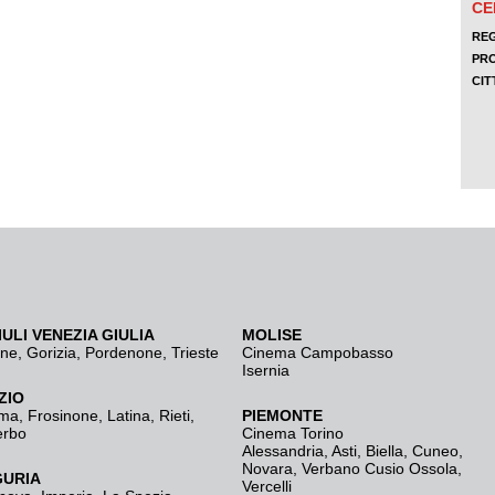
IULI VENEZIA GIULIA
MOLISE
ine
,
Gorizia
,
Pordenone
,
Trieste
Cinema Campobasso
Isernia
ZIO
ma
,
Frosinone
,
Latina
,
Rieti
,
PIEMONTE
erbo
Cinema Torino
Alessandria
,
Asti
,
Biella
,
Cuneo
,
Novara
,
Verbano Cusio Ossola
,
GURIA
Vercelli