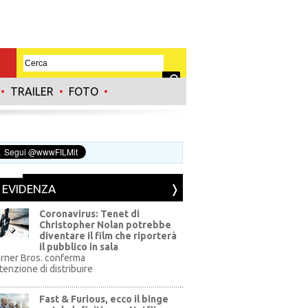
•
TRAILER
•
FOTO
•
N EVIDENZA
Coronavirus: Tenet di
Christopher Nolan potrebbe
diventare il film che riporterà
il pubblico in sala
rner Bros. conferma
ntenzione di distribuire
Fast & Furious, ecco il binge