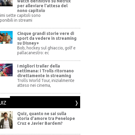
watch definitivo su Netflix
per alleviare l'attesa del
nono capitolo
rimi sette capitoli sono
ponibili in streami
Cinque grandi storie vere di
sport da vedere in streaming
su DIsney+
+
Bob, hockey sul ghiaccio, golf e
pallacanestro: ec
I migliori trailer della
settimana: i Trolls ritornano
direttamente in streaming
al Pictures
Trolls World Tour, inizialmente
atteso nei cinema,
UIZ
Quiz, quanto ne sai sulla
storia d'amore tra Penelope
Cruz e Javier Bardem?