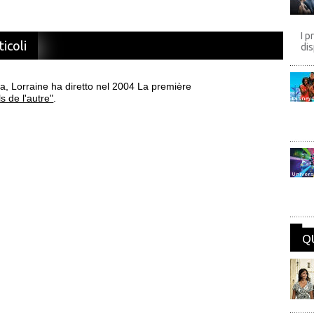
I p
ticoli
dis
sta, Lorraine ha diretto nel 2004 La première
ls de l'autre"
.
Disney
Univers
Q