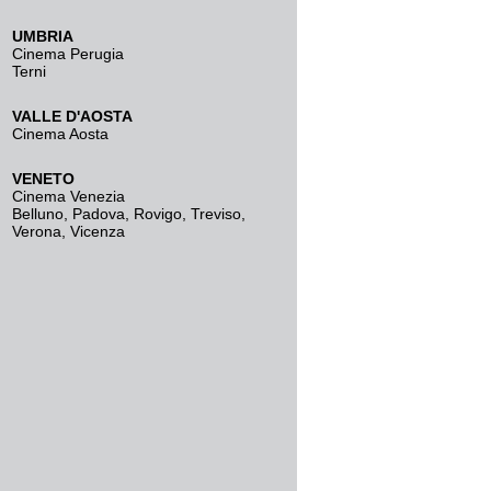
UMBRIA
Cinema Perugia
Terni
VALLE D'AOSTA
Cinema Aosta
VENETO
Cinema Venezia
Belluno
,
Padova
,
Rovigo
,
Treviso
,
Verona
,
Vicenza