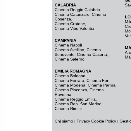
Ge
CALABRIA
Sa
Cinema Reggio Calabria
Cinema Catanzaro
,
Cinema
LO
Cosenza
,
Mil
Cinema Crotone
,
Cr
Cinema Vibo Valentia
Mo
Va
CAMPANIA
Cinema Napoli
MA
Cinema Avellino
,
Cinema
An
Benevento
,
Cinema Caserta
,
Ma
Cinema Salerno
EMILIA ROMAGNA
Cinema Bologna
Cinema Ferrara
,
Cinema Forlì
,
Cinema Modena
,
Cinema Parma
,
Cinema Piacenza
,
Cinema
Ravenna
,
Cinema Reggio Emilia
,
Cinema Rep. San Marino
,
Cinema Rimini
Chi siamo
|
Privacy
Cookie Policy
|
Gesti