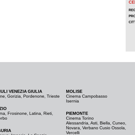
IULI VENEZIA GIULIA
MOLISE
ine
,
Gorizia
,
Pordenone
,
Trieste
Cinema Campobasso
Isernia
ZIO
ma
,
Frosinone
,
Latina
,
Rieti
,
PIEMONTE
erbo
Cinema Torino
Alessandria
,
Asti
,
Biella
,
Cuneo
,
Novara
,
Verbano Cusio Ossola
,
GURIA
Vercelli