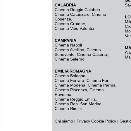
Ge
CALABRIA
Sa
Cinema Reggio Calabria
Cinema Catanzaro
,
Cinema
LO
Cosenza
,
Mil
Cinema Crotone
,
Cr
Cinema Vibo Valentia
Mo
Va
CAMPANIA
Cinema Napoli
MA
Cinema Avellino
,
Cinema
An
Benevento
,
Cinema Caserta
,
Ma
Cinema Salerno
EMILIA ROMAGNA
Cinema Bologna
Cinema Ferrara
,
Cinema Forlì
,
Cinema Modena
,
Cinema Parma
,
Cinema Piacenza
,
Cinema
Ravenna
,
Cinema Reggio Emilia
,
Cinema Rep. San Marino
,
Cinema Rimini
Chi siamo
|
Privacy
Cookie Policy
|
Gesti