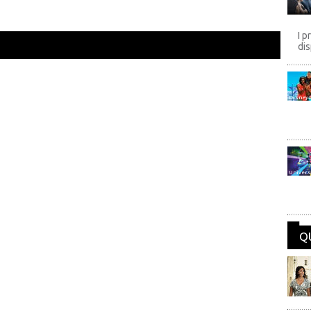
I p
dis
Disney
Univers
Q