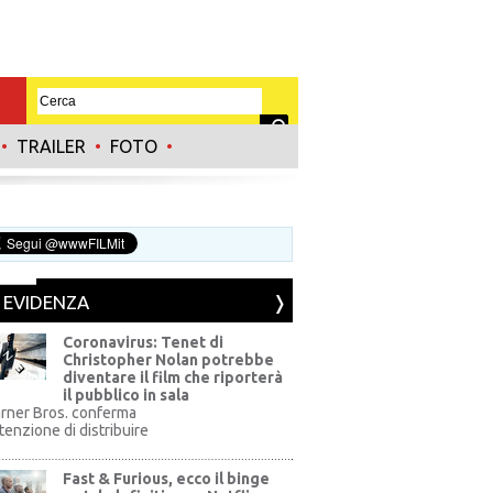
•
TRAILER
•
FOTO
•
N EVIDENZA
Coronavirus: Tenet di
Christopher Nolan potrebbe
diventare il film che riporterà
il pubblico in sala
rner Bros. conferma
ntenzione di distribuire
Fast & Furious, ecco il binge