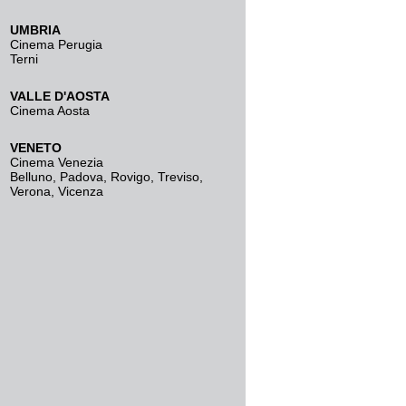
UMBRIA
Cinema Perugia
Terni
VALLE D'AOSTA
Cinema Aosta
VENETO
Cinema Venezia
Belluno
,
Padova
,
Rovigo
,
Treviso
,
Verona
,
Vicenza