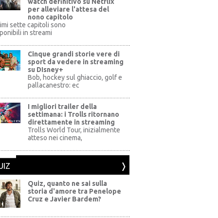
watch definitivo su Netflix
per alleviare l'attesa del
nono capitolo
rimi sette capitoli sono
ponibili in streami
Cinque grandi storie vere di
sport da vedere in streaming
su DIsney+
+
Bob, hockey sul ghiaccio, golf e
pallacanestro: ec
I migliori trailer della
settimana: i Trolls ritornano
direttamente in streaming
al Pictures
Trolls World Tour, inizialmente
atteso nei cinema,
UIZ
Quiz, quanto ne sai sulla
storia d'amore tra Penelope
Cruz e Javier Bardem?