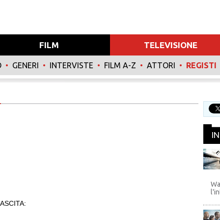
FILM
TELEVISIONE
O
•
GENERI
•
INTERVISTE
•
FILM A-Z
•
ATTORI
•
REGISTI
I
WB
Wa
l'i
ASCITA: