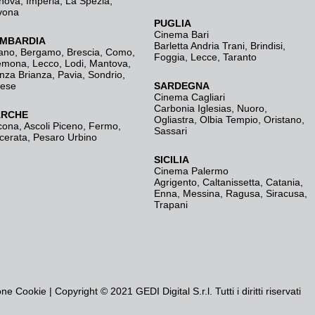
nova
,
Imperia
,
La Spezia
,
vona
PUGLIA
Cinema Bari
MBARDIA
Barletta Andria Trani
,
Brindisi
,
ano
,
Bergamo
,
Brescia, Como
,
Foggia
,
Lecce
,
Taranto
emona
,
Lecco
,
Lodi
,
Mantova
,
nza Brianza
,
Pavia
,
Sondrio
,
rese
SARDEGNA
Cinema Cagliari
Carbonia Iglesias
,
Nuoro
,
RCHE
Ogliastra
,
Olbia Tempio
,
Oristano
,
cona
,
Ascoli Piceno
,
Fermo
,
Sassari
cerata
,
Pesaro Urbino
SICILIA
Cinema Palermo
Agrigento
,
Caltanissetta
,
Catania
,
Enna
,
Messina
,
Ragusa
,
Siracusa
,
Trapani
one Cookie
| Copyright © 2021 GEDI Digital S.r.l. Tutti i diritti riservati