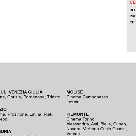
IULI VENEZIA GIULIA
MOLISE
ine
,
Gorizia
,
Pordenone
,
Trieste
Cinema Campobasso
Isernia
ZIO
ma
,
Frosinone
,
Latina
,
Rieti
,
PIEMONTE
erbo
Cinema Torino
Alessandria
,
Asti
,
Biella
,
Cuneo
,
Novara
,
Verbano Cusio Ossola
,
GURIA
Vercelli