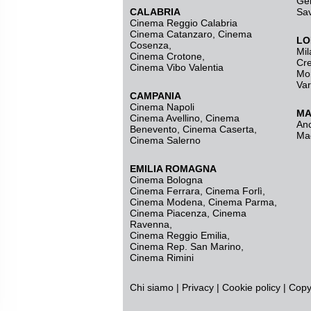
Ge
CALABRIA
Sa
Cinema Reggio Calabria
Cinema Catanzaro
,
Cinema
LO
Cosenza
,
Mil
Cinema Crotone
,
Cr
Cinema Vibo Valentia
Mo
Va
CAMPANIA
Cinema Napoli
MA
Cinema Avellino
,
Cinema
An
Benevento
,
Cinema Caserta
,
Ma
Cinema Salerno
EMILIA ROMAGNA
Cinema Bologna
Cinema Ferrara
,
Cinema Forlì
,
Cinema Modena
,
Cinema Parma
,
Cinema Piacenza
,
Cinema
Ravenna
,
Cinema Reggio Emilia
,
Cinema Rep. San Marino
,
Cinema Rimini
Chi siamo
|
Privacy
|
Cookie policy
| Copyr