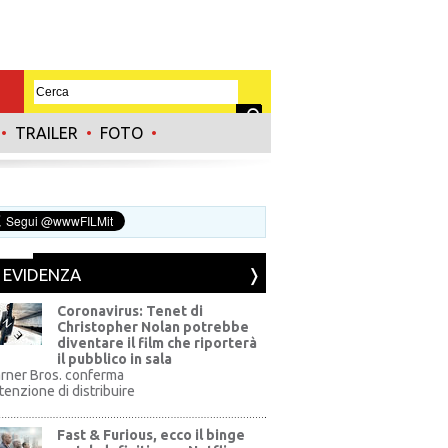
•
TRAILER
•
FOTO
•
N EVIDENZA
Coronavirus: Tenet di
Christopher Nolan potrebbe
diventare il film che riporterà
il pubblico in sala
rner Bros. conferma
ntenzione di distribuire
Fast & Furious, ecco il binge