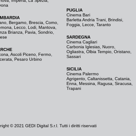
nova
,
Imperia
,
La Spezia
,
vona
PUGLIA
Cinema Bari
MBARDIA
Barletta Andria Trani
,
Brindisi
,
ano
,
Bergamo
,
Brescia, Como
,
Foggia
,
Lecce
,
Taranto
emona
,
Lecco
,
Lodi
,
Mantova
,
nza Brianza
,
Pavia
,
Sondrio
,
rese
SARDEGNA
Cinema Cagliari
Carbonia Iglesias
,
Nuoro
,
RCHE
Ogliastra
,
Olbia Tempio
,
Oristano
,
cona
,
Ascoli Piceno
,
Fermo
,
Sassari
cerata
,
Pesaro Urbino
SICILIA
Cinema Palermo
Agrigento
,
Caltanissetta
,
Catania
,
Enna
,
Messina
,
Ragusa
,
Siracusa
,
Trapani
ight © 2021 GEDI Digital S.r.l. Tutti i diritti riservati