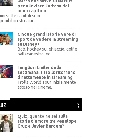
watch definitivo su Netflix
per alleviare l'attesa del
nono capitolo
rimi sette capitoli sono
ponibili in streami
Cinque grandi storie vere di
sport da vedere in streaming
su DIsney+
+
Bob, hockey sul ghiaccio, golf e
pallacanestro: ec
I migliori trailer della
settimana: i Trolls ritornano
direttamente in streaming
al Pictures
Trolls World Tour, inizialmente
atteso nei cinema,
UIZ
Quiz, quanto ne sai sulla
storia d'amore tra Penelope
Cruz e Javier Bardem?