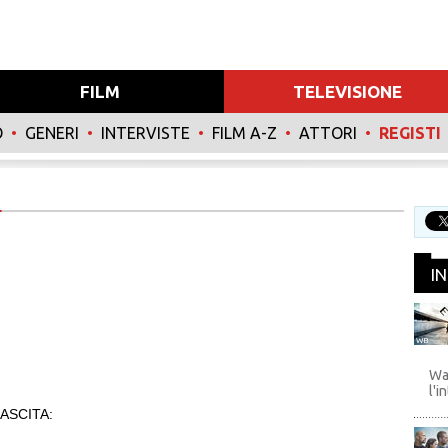
FILM
TELEVISIONE
O
•
GENERI
•
INTERVISTE
•
FILM A-Z
•
ATTORI
•
REGISTI
I
WB
Wa
l'i
ASCITA: