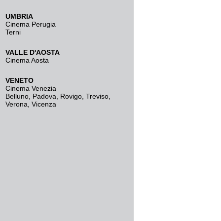
UMBRIA
Cinema Perugia
Terni
VALLE D'AOSTA
Cinema Aosta
VENETO
Cinema Venezia
Belluno
,
Padova
,
Rovigo
,
Treviso
,
Verona
,
Vicenza