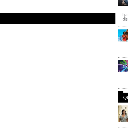
I p
dis
Disney
Univers
Q