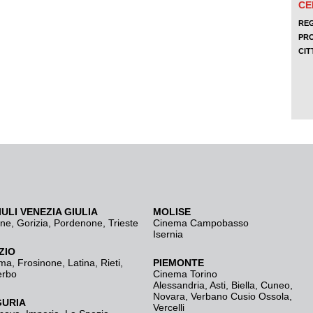
IULI VENEZIA GIULIA
MOLISE
ine
,
Gorizia
,
Pordenone
,
Trieste
Cinema Campobasso
Isernia
ZIO
ma
,
Frosinone
,
Latina
,
Rieti
,
PIEMONTE
erbo
Cinema Torino
Alessandria
,
Asti
,
Biella
,
Cuneo
,
Novara
,
Verbano Cusio Ossola
,
GURIA
Vercelli