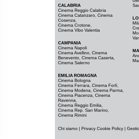
Ge
CALABRIA
Sa
Cinema Reggio Calabria
Cinema Catanzaro
,
Cinema
LO
Cosenza
,
Mil
Cinema Crotone
,
Cr
Cinema Vibo Valentia
Mo
Va
CAMPANIA
Cinema Napoli
MA
Cinema Avellino
,
Cinema
An
Benevento
,
Cinema Caserta
,
Ma
Cinema Salerno
EMILIA ROMAGNA
Cinema Bologna
Cinema Ferrara
,
Cinema Forlì
,
Cinema Modena
,
Cinema Parma
,
Cinema Piacenza
,
Cinema
Ravenna
,
Cinema Reggio Emilia
,
Cinema Rep. San Marino
,
Cinema Rimini
Chi siamo
|
Privacy
Cookie Policy
|
Gesti