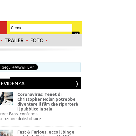
•
TRAILER
•
FOTO
•
N EVIDENZA
Coronavirus: Tenet di
Christopher Nolan potrebbe
diventare il film che riporterà
il pubblico in sala
rner Bros. conferma
ntenzione di distribuire
Fast & Furious, ecco il binge