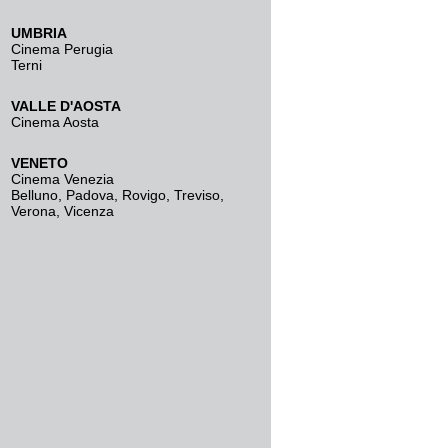
UMBRIA
Cinema Perugia
Terni
VALLE D'AOSTA
Cinema Aosta
VENETO
Cinema Venezia
Belluno
,
Padova
,
Rovigo
,
Treviso
,
Verona
,
Vicenza