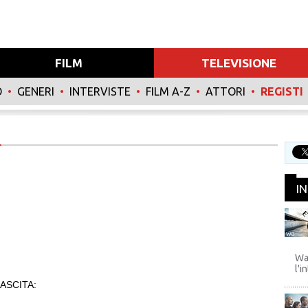
FILM
TELEVISIONE
O
•
GENERI
•
INTERVISTE
•
FILM A-Z
•
ATTORI
•
REGISTI
I
WB
Wa
l'i
ASCITA: