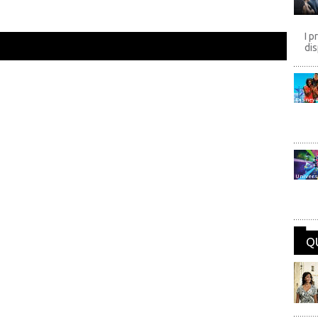
I p
dis
Disney
Univers
Q