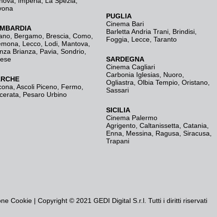
nova
,
Imperia
,
La Spezia
,
vona
PUGLIA
Cinema Bari
MBARDIA
Barletta Andria Trani
,
Brindisi
,
ano
,
Bergamo
,
Brescia, Como
,
Foggia
,
Lecce
,
Taranto
emona
,
Lecco
,
Lodi
,
Mantova
,
nza Brianza
,
Pavia
,
Sondrio
,
rese
SARDEGNA
Cinema Cagliari
Carbonia Iglesias
,
Nuoro
,
RCHE
Ogliastra
,
Olbia Tempio
,
Oristano
,
cona
,
Ascoli Piceno
,
Fermo
,
Sassari
cerata
,
Pesaro Urbino
SICILIA
Cinema Palermo
Agrigento
,
Caltanissetta
,
Catania
,
Enna
,
Messina
,
Ragusa
,
Siracusa
,
Trapani
one Cookie
| Copyright © 2021 GEDI Digital S.r.l. Tutti i diritti riservati