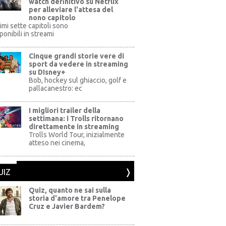
watch definitivo su Netflix
per alleviare l'attesa del
nono capitolo
rimi sette capitoli sono
ponibili in streami
Cinque grandi storie vere di
sport da vedere in streaming
su DIsney+
+
Bob, hockey sul ghiaccio, golf e
pallacanestro: ec
I migliori trailer della
settimana: i Trolls ritornano
direttamente in streaming
al Pictures
Trolls World Tour, inizialmente
atteso nei cinema,
UIZ
Quiz, quanto ne sai sulla
storia d'amore tra Penelope
Cruz e Javier Bardem?