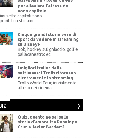
watch definitivo su Netflix
per alleviare l'attesa del
nono capitolo
rimi sette capitoli sono
ponibili in streami
Cinque grandi storie vere di
sport da vedere in streaming
su DIsney+
+
Bob, hockey sul ghiaccio, golf e
pallacanestro: ec
I migliori trailer della
settimana: i Trolls ritornano
direttamente in streaming
al Pictures
Trolls World Tour, inizialmente
atteso nei cinema,
UIZ
Quiz, quanto ne sai sulla
storia d'amore tra Penelope
Cruz e Javier Bardem?