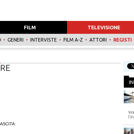
FILM
TELEVISIONE
O
•
GENERI
•
INTERVISTE
•
FILM A-Z
•
ATTORI
•
REGISTI
RE
I
WB
Wa
l'i
ASCITA: