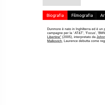
Biografia
Filmografia
Ar
Dunmore è nato in Inghilterra ed è un p
campagne per la ' AT&T', 'Focus', 'BMW
Libertine"
(2005), interpretato da
John
Malkovich
, Laurence debutta come reg