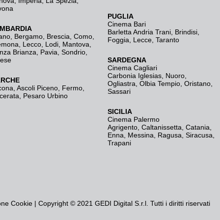
nova
,
Imperia
,
La Spezia
,
vona
PUGLIA
Cinema Bari
MBARDIA
Barletta Andria Trani
,
Brindisi
,
ano
,
Bergamo
,
Brescia, Como
,
Foggia
,
Lecce
,
Taranto
emona
,
Lecco
,
Lodi
,
Mantova
,
nza Brianza
,
Pavia
,
Sondrio
,
rese
SARDEGNA
Cinema Cagliari
Carbonia Iglesias
,
Nuoro
,
RCHE
Ogliastra
,
Olbia Tempio
,
Oristano
,
cona
,
Ascoli Piceno
,
Fermo
,
Sassari
cerata
,
Pesaro Urbino
SICILIA
Cinema Palermo
Agrigento
,
Caltanissetta
,
Catania
,
Enna
,
Messina
,
Ragusa
,
Siracusa
,
Trapani
one Cookie
| Copyright © 2021 GEDI Digital S.r.l. Tutti i diritti riservati