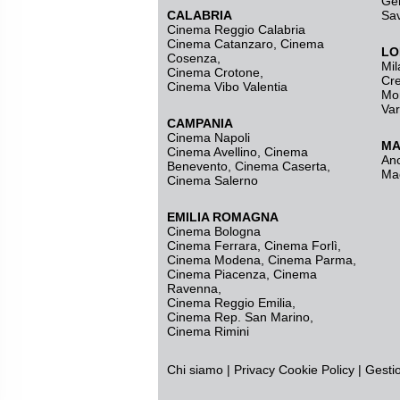
Ge
CALABRIA
Sa
Cinema Reggio Calabria
Cinema Catanzaro
,
Cinema
LO
Cosenza
,
Mil
Cinema Crotone
,
Cr
Cinema Vibo Valentia
Mo
Va
CAMPANIA
Cinema Napoli
MA
Cinema Avellino
,
Cinema
An
Benevento
,
Cinema Caserta
,
Ma
Cinema Salerno
EMILIA ROMAGNA
Cinema Bologna
Cinema Ferrara
,
Cinema Forlì
,
Cinema Modena
,
Cinema Parma
,
Cinema Piacenza
,
Cinema
Ravenna
,
Cinema Reggio Emilia
,
Cinema Rep. San Marino
,
Cinema Rimini
Chi siamo
|
Privacy
Cookie Policy
|
Gesti