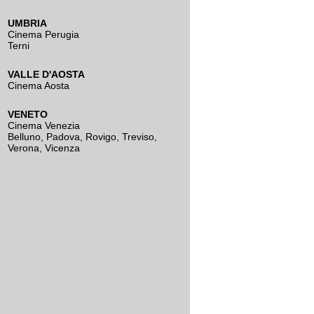
UMBRIA
Cinema Perugia
Terni
VALLE D'AOSTA
Cinema Aosta
VENETO
Cinema Venezia
Belluno
,
Padova
,
Rovigo
,
Treviso
,
Verona
,
Vicenza