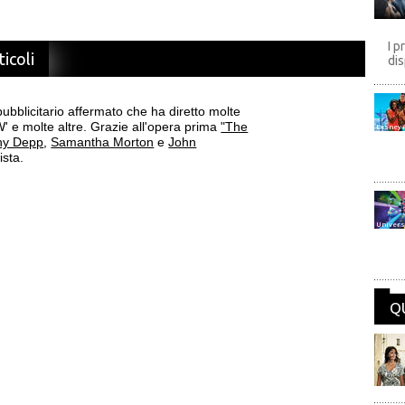
I p
ticoli
dis
ubblicitario affermato che ha diretto molte
' e molte altre. Grazie all'opera prima
"The
Disney
ny Depp
,
Samantha Morton
e
John
ista.
Univers
Q