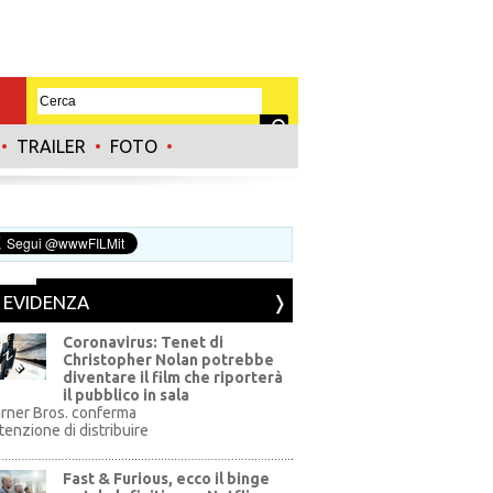
•
TRAILER
•
FOTO
•
N EVIDENZA
Coronavirus: Tenet di
Christopher Nolan potrebbe
diventare il film che riporterà
il pubblico in sala
rner Bros. conferma
ntenzione di distribuire
Fast & Furious, ecco il binge