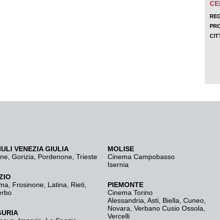
IULI VENEZIA GIULIA
MOLISE
ine
,
Gorizia
,
Pordenone
,
Trieste
Cinema Campobasso
Isernia
ZIO
ma
,
Frosinone
,
Latina
,
Rieti
,
PIEMONTE
erbo
Cinema Torino
Alessandria
,
Asti
,
Biella
,
Cuneo
,
Novara
,
Verbano Cusio Ossola
,
GURIA
Vercelli