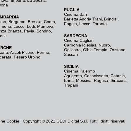
nova
,
Imperia
,
La Spezia
,
vona
PUGLIA
Cinema Bari
MBARDIA
Barletta Andria Trani
,
Brindisi
,
ano
,
Bergamo
,
Brescia, Como
,
Foggia
,
Lecce
,
Taranto
emona
,
Lecco
,
Lodi
,
Mantova
,
nza Brianza
,
Pavia
,
Sondrio
,
rese
SARDEGNA
Cinema Cagliari
Carbonia Iglesias
,
Nuoro
,
RCHE
Ogliastra
,
Olbia Tempio
,
Oristano
,
cona
,
Ascoli Piceno
,
Fermo
,
Sassari
cerata
,
Pesaro Urbino
SICILIA
Cinema Palermo
Agrigento
,
Caltanissetta
,
Catania
,
Enna
,
Messina
,
Ragusa
,
Siracusa
,
Trapani
one Cookie
| Copyright © 2021 GEDI Digital S.r.l. Tutti i diritti riservati