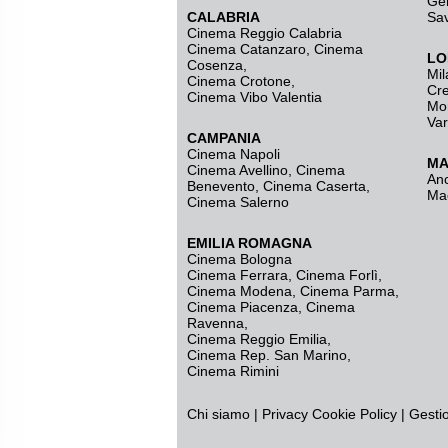
Ge
CALABRIA
Sa
Cinema Reggio Calabria
Cinema Catanzaro
,
Cinema
LO
Cosenza
,
Mil
Cinema Crotone
,
Cr
Cinema Vibo Valentia
Mo
Va
CAMPANIA
Cinema Napoli
MA
Cinema Avellino
,
Cinema
An
Benevento
,
Cinema Caserta
,
Ma
Cinema Salerno
EMILIA ROMAGNA
Cinema Bologna
Cinema Ferrara
,
Cinema Forlì
,
Cinema Modena
,
Cinema Parma
,
Cinema Piacenza
,
Cinema
Ravenna
,
Cinema Reggio Emilia
,
Cinema Rep. San Marino
,
Cinema Rimini
Chi siamo
|
Privacy
Cookie Policy
|
Gesti