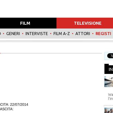
FILM
TELEVISIONE
O
•
GENERI
•
INTERVISTE
•
FILM A-Z
•
ATTORI
•
REGISTI
I
WB
Wa
l'i
CITA: 22/07/2014
ASCITA: