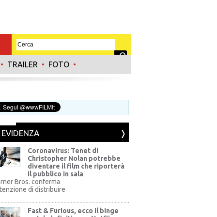
•
TRAILER
•
FOTO
•
N EVIDENZA
Coronavirus: Tenet di
Christopher Nolan potrebbe
diventare il film che riporterà
il pubblico in sala
rner Bros. conferma
ntenzione di distribuire
Fast & Furious, ecco il binge