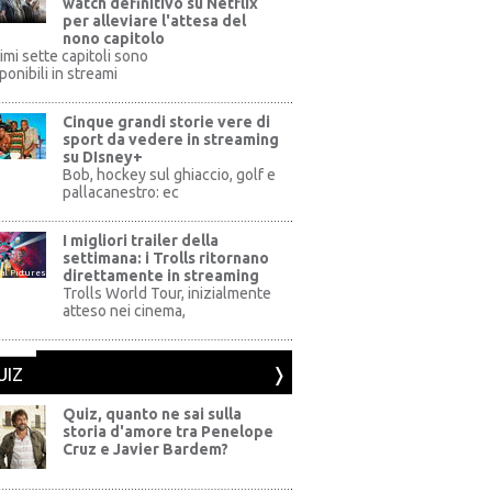
watch definitivo su Netflix
per alleviare l'attesa del
nono capitolo
rimi sette capitoli sono
ponibili in streami
Cinque grandi storie vere di
sport da vedere in streaming
su DIsney+
+
Bob, hockey sul ghiaccio, golf e
pallacanestro: ec
I migliori trailer della
settimana: i Trolls ritornano
direttamente in streaming
al Pictures
Trolls World Tour, inizialmente
atteso nei cinema,
UIZ
Quiz, quanto ne sai sulla
storia d'amore tra Penelope
Cruz e Javier Bardem?