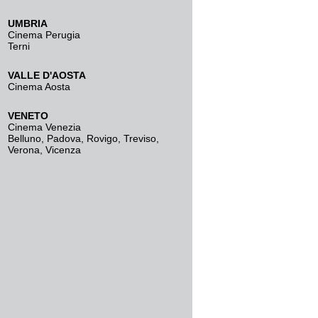
UMBRIA
Cinema Perugia
Terni
VALLE D'AOSTA
Cinema Aosta
VENETO
Cinema Venezia
Belluno
,
Padova
,
Rovigo
,
Treviso
,
Verona
,
Vicenza