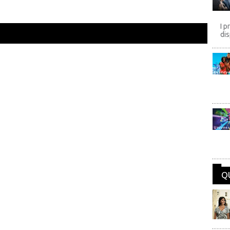
I p
dis
Disney
Univers
Q