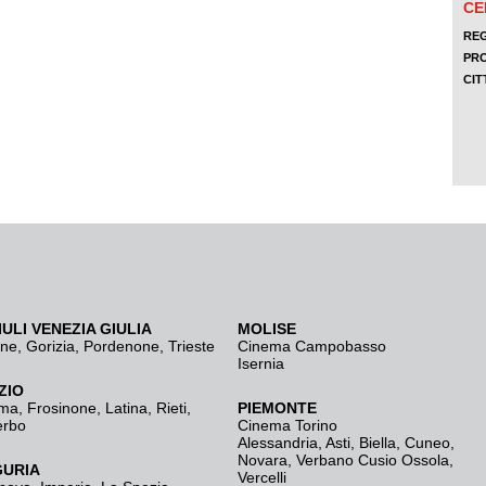
IULI VENEZIA GIULIA
MOLISE
ine
,
Gorizia
,
Pordenone
,
Trieste
Cinema Campobasso
Isernia
ZIO
ma
,
Frosinone
,
Latina
,
Rieti
,
PIEMONTE
erbo
Cinema Torino
Alessandria
,
Asti
,
Biella
,
Cuneo
,
Novara
,
Verbano Cusio Ossola
,
GURIA
Vercelli