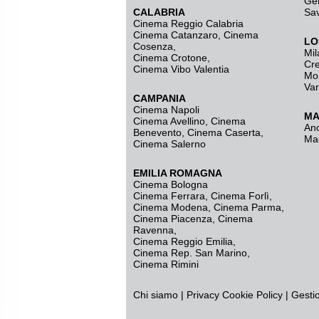
Ge
CALABRIA
Sa
Cinema Reggio Calabria
Cinema Catanzaro
,
Cinema
LO
Cosenza
,
Mil
Cinema Crotone
,
Cr
Cinema Vibo Valentia
Mo
Va
CAMPANIA
Cinema Napoli
MA
Cinema Avellino
,
Cinema
An
Benevento
,
Cinema Caserta
,
Ma
Cinema Salerno
EMILIA ROMAGNA
Cinema Bologna
Cinema Ferrara
,
Cinema Forlì
,
Cinema Modena
,
Cinema Parma
,
Cinema Piacenza
,
Cinema
Ravenna
,
Cinema Reggio Emilia
,
Cinema Rep. San Marino
,
Cinema Rimini
Chi siamo
|
Privacy
Cookie Policy
|
Gesti