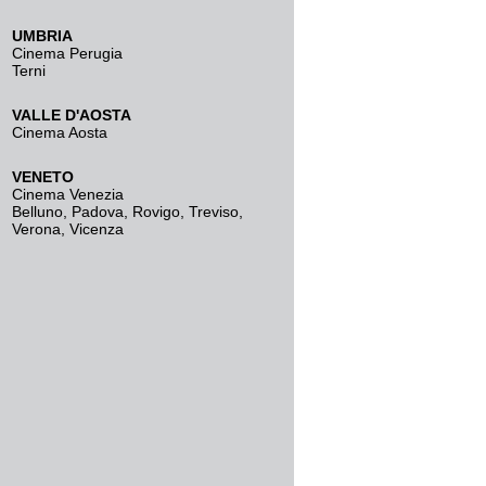
UMBRIA
Cinema Perugia
Terni
VALLE D'AOSTA
Cinema Aosta
VENETO
Cinema Venezia
Belluno
,
Padova
,
Rovigo
,
Treviso
,
Verona
,
Vicenza