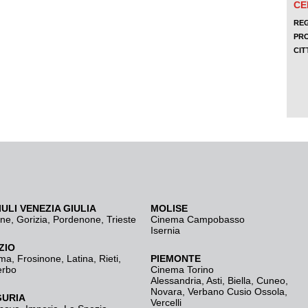
IULI VENEZIA GIULIA
MOLISE
ine
,
Gorizia
,
Pordenone
,
Trieste
Cinema Campobasso
Isernia
ZIO
ma
,
Frosinone
,
Latina
,
Rieti
,
PIEMONTE
erbo
Cinema Torino
Alessandria
,
Asti
,
Biella
,
Cuneo
,
Novara
,
Verbano Cusio Ossola
,
GURIA
Vercelli