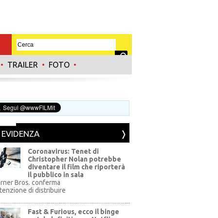
•
TRAILER
•
FOTO
•
N EVIDENZA
Coronavirus: Tenet di
Christopher Nolan potrebbe
diventare il film che riporterà
il pubblico in sala
rner Bros. conferma
ntenzione di distribuire
Fast & Furious, ecco il binge