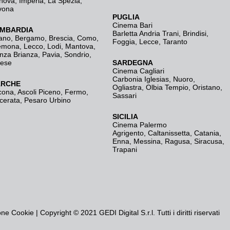
nova
,
Imperia
,
La Spezia
,
vona
PUGLIA
Cinema Bari
MBARDIA
Barletta Andria Trani
,
Brindisi
,
ano
,
Bergamo
,
Brescia, Como
,
Foggia
,
Lecce
,
Taranto
emona
,
Lecco
,
Lodi
,
Mantova
,
nza Brianza
,
Pavia
,
Sondrio
,
rese
SARDEGNA
Cinema Cagliari
Carbonia Iglesias
,
Nuoro
,
RCHE
Ogliastra
,
Olbia Tempio
,
Oristano
,
cona
,
Ascoli Piceno
,
Fermo
,
Sassari
cerata
,
Pesaro Urbino
SICILIA
Cinema Palermo
Agrigento
,
Caltanissetta
,
Catania
,
Enna
,
Messina
,
Ragusa
,
Siracusa
,
Trapani
one Cookie
| Copyright © 2021 GEDI Digital S.r.l. Tutti i diritti riservati