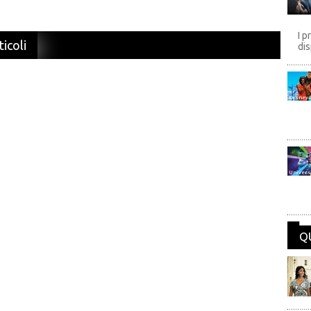
I p
ticoli
dis
Disney
Univers
Q