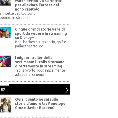
watch definitivo su Netflix
per alleviare l'attesa del
nono capitolo
rimi sette capitoli sono
ponibili in streami
Cinque grandi storie vere di
sport da vedere in streaming
su DIsney+
+
Bob, hockey sul ghiaccio, golf e
pallacanestro: ec
I migliori trailer della
settimana: i Trolls ritornano
direttamente in streaming
al Pictures
Trolls World Tour, inizialmente
atteso nei cinema,
UIZ
Quiz, quanto ne sai sulla
storia d'amore tra Penelope
Cruz e Javier Bardem?