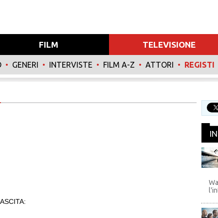
FILM
TELEVISIONE
O
•
GENERI
•
INTERVISTE
•
FILM A-Z
•
ATTORI
•
REGISTI
I
WB
Wa
l'i
ASCITA: