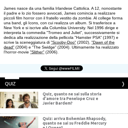
James nasce da una familia Irlandese Cattolica. A 12, nonostante
il padre e lo zio fossero avvocati, James comincia a realizzare
piccoli film horror con il fratello vestito da zombie. Al college forma
una band, gli Icons, con cui realizza un album. Si trasferisce a
New York e si iscrive alla Columbia University. Nel 1996 dirige e
interpreta la commedia "Tromeo and Juliet", successivamente si
dedica alla realizzazione della pellicola "Hamster PSA" (1997) e
scrive la sceneggiatura di
"Scooby-Doo"
(2002),
"Dawn of the
dead"
(2004) e "The Swidge" (2004). Ultimamente ha realizzato
l'horror-movie
"Slither"
(2006).
QUIZ
Quiz, quanto ne sai sulla storia
d'amore tra Penelope Cruz e
Javier Bardem?
Quiz: arriva Bohemian Rhapsody,
quanto ne sai su Freddie Mercury
e i Queen?