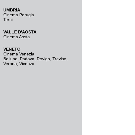
UMBRIA
Cinema Perugia
Terni
VALLE D'AOSTA
Cinema Aosta
VENETO
Cinema Venezia
Belluno
,
Padova
,
Rovigo
,
Treviso
,
Verona
,
Vicenza