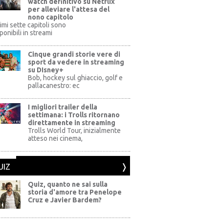
watch definitivo su Netflix
per alleviare l'attesa del
nono capitolo
rimi sette capitoli sono
ponibili in streami
Cinque grandi storie vere di
sport da vedere in streaming
su DIsney+
+
Bob, hockey sul ghiaccio, golf e
pallacanestro: ec
I migliori trailer della
settimana: i Trolls ritornano
direttamente in streaming
al Pictures
Trolls World Tour, inizialmente
atteso nei cinema,
UIZ
Quiz, quanto ne sai sulla
storia d'amore tra Penelope
Cruz e Javier Bardem?