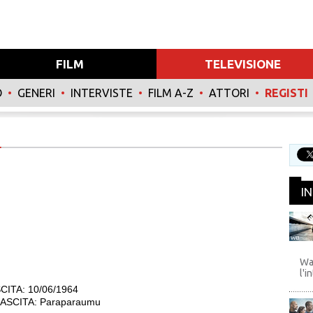
FILM
TELEVISIONE
O
•
GENERI
•
INTERVISTE
•
FILM A-Z
•
ATTORI
•
REGISTI
I
WB
Wa
l'i
CITA: 10/06/1964
ASCITA: Paraparaumu