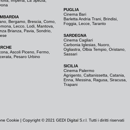
nova
,
Imperia
,
La Spezia
,
vona
PUGLIA
Cinema Bari
MBARDIA
Barletta Andria Trani
,
Brindisi
,
ano
,
Bergamo
,
Brescia, Como
,
Foggia
,
Lecce
,
Taranto
emona
,
Lecco
,
Lodi
,
Mantova
,
nza Brianza
,
Pavia
,
Sondrio
,
rese
SARDEGNA
Cinema Cagliari
Carbonia Iglesias
,
Nuoro
,
RCHE
Ogliastra
,
Olbia Tempio
,
Oristano
,
cona
,
Ascoli Piceno
,
Fermo
,
Sassari
cerata
,
Pesaro Urbino
SICILIA
Cinema Palermo
Agrigento
,
Caltanissetta
,
Catania
,
Enna
,
Messina
,
Ragusa
,
Siracusa
,
Trapani
one Cookie
| Copyright © 2021 GEDI Digital S.r.l. Tutti i diritti riservati