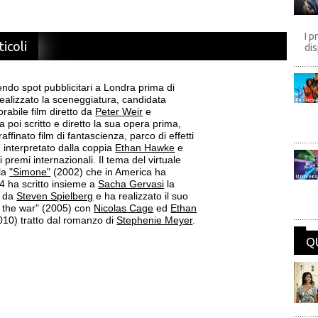
I p
ticoli
dis
endo spot pubblicitari a Londra prima di
realizzato la sceneggiatura, candidata
Disney
rabile film diretto da
Peter Weir
e
a poi scritto e diretto la sua opera prima,
affinato film di fantascienza, parco di effetti
 interpretato dalla coppia
Ethan Hawke
e
i premi internazionali. Il tema del virtuale
ola
"Simone"
(2002) che in America ha
Univers
4 ha scritto insieme a
Sacha Gervasi
la
o da
Steven Spielberg
e ha realizzato il suo
f the war" (2005) con
Nicolas Cage
ed
Ethan
10) tratto dal romanzo di
Stephenie Meyer
.
Q