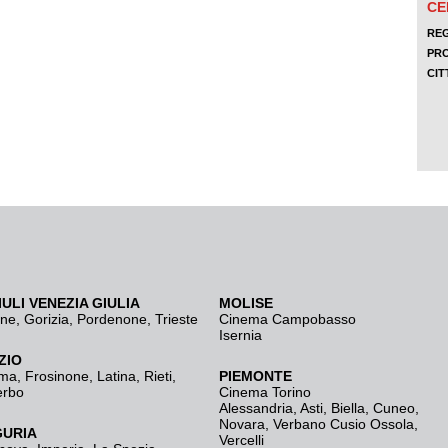
IULI VENEZIA GIULIA
MOLISE
ine
,
Gorizia
,
Pordenone
,
Trieste
Cinema Campobasso
Isernia
ZIO
ma
,
Frosinone
,
Latina
,
Rieti
,
PIEMONTE
erbo
Cinema Torino
Alessandria
,
Asti
,
Biella
,
Cuneo
,
Novara
,
Verbano Cusio Ossola
,
GURIA
Vercelli