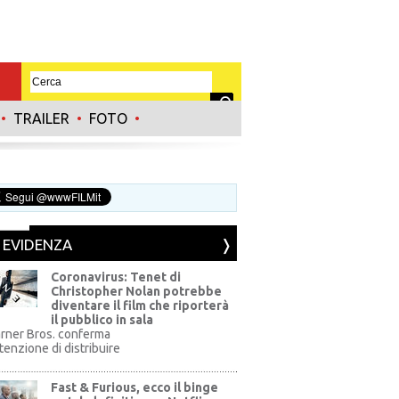
•
TRAILER
•
FOTO
•
N EVIDENZA
Coronavirus: Tenet di
Christopher Nolan potrebbe
diventare il film che riporterà
il pubblico in sala
rner Bros. conferma
ntenzione di distribuire
Fast & Furious, ecco il binge