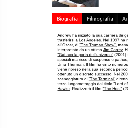
Biografia
Filmografia
Ar
Andrew ha iniziato la sua carriera dirig
trasferirsi a Los Angeles. Nel 1997 ha 
all'Oscar, di
"The Truman Show"
, memo
interpretato da un ottimo
Jim Carrey
. H
"Gattaca la porta dell'universo"
(2001) r
speciali ma ricco di suspence e pathos,
Uma Thurman
. Il film ha vinto numeros
viene ripreso nella sua seconda pellic
ottenuto un discreto successo. Nel 200
sceneggiatura di
"The Terminal"
dirett
terzo lungometraggio dal titolo "Lord o
Hawke
. Realizzerà il film
"The Host"
(20