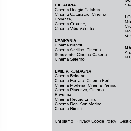
Ge
CALABRIA
Sa
Cinema Reggio Calabria
Cinema Catanzaro
,
Cinema
LO
Cosenza
,
Mil
Cinema Crotone
,
Cr
Cinema Vibo Valentia
Mo
Va
CAMPANIA
Cinema Napoli
MA
Cinema Avellino
,
Cinema
An
Benevento
,
Cinema Caserta
,
Ma
Cinema Salerno
EMILIA ROMAGNA
Cinema Bologna
Cinema Ferrara
,
Cinema Forlì
,
Cinema Modena
,
Cinema Parma
,
Cinema Piacenza
,
Cinema
Ravenna
,
Cinema Reggio Emilia
,
Cinema Rep. San Marino
,
Cinema Rimini
Chi siamo
|
Privacy
Cookie Policy
|
Gesti