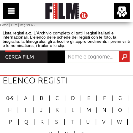
Home
|
Film
|
Registi A-Z
Lista registi a-z. L'Archivio completo di tutti i registi italiani e
internazionali. L'elenco delle schede dei registi con le foto, la
biografia, la filmografia, gli articoli e gli approfondimenti, i premi vinti
e le nominations, i trailer e le clip.
ELENCO REGISTI
0-9
|
A
|
B
|
C
|
D
|
E
|
F
|
G
|
H
|
I
|
J
|
K
|
L
|
M
|
N
|
O
|
P
|
Q
|
R
|
S
|
T
|
U
|
V
|
W
|