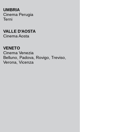
UMBRIA
Cinema Perugia
Terni
VALLE D'AOSTA
Cinema Aosta
VENETO
Cinema Venezia
Belluno
,
Padova
,
Rovigo
,
Treviso
,
Verona
,
Vicenza