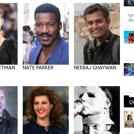
I p
dis
Disney
ORTMAN
NATE PARKER
NEERAJ GHAYWAN
Univers
Q