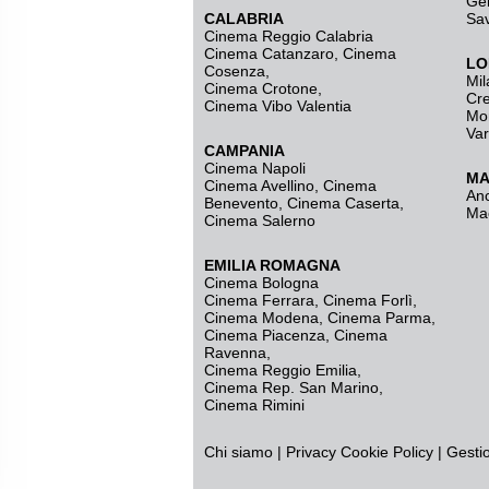
Ge
CALABRIA
Sa
Cinema Reggio Calabria
Cinema Catanzaro
,
Cinema
LO
Cosenza
,
Mil
Cinema Crotone
,
Cr
Cinema Vibo Valentia
Mo
Va
CAMPANIA
Cinema Napoli
MA
Cinema Avellino
,
Cinema
An
Benevento
,
Cinema Caserta
,
Ma
Cinema Salerno
EMILIA ROMAGNA
Cinema Bologna
Cinema Ferrara
,
Cinema Forlì
,
Cinema Modena
,
Cinema Parma
,
Cinema Piacenza
,
Cinema
Ravenna
,
Cinema Reggio Emilia
,
Cinema Rep. San Marino
,
Cinema Rimini
Chi siamo
|
Privacy
Cookie Policy
|
Gesti