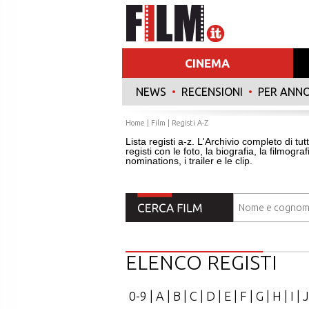
CINEMA
NEWS
•
RECENSIONI
•
PER ANN
Home
|
Film
|
Registi A-Z
Lista registi a-z. L'Archivio completo di tutt
registi con le foto, la biografia, la filmograf
nominations, i trailer e le clip.
ELENCO REGISTI
0-9
|
A
|
B
|
C
|
D
|
E
|
F
|
G
|
H
|
I
|
J