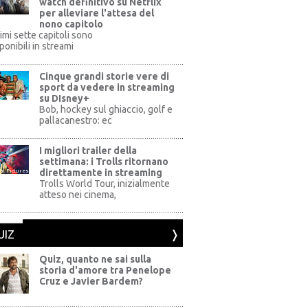
watch definitivo su Netflix
per alleviare l'attesa del
nono capitolo
rimi sette capitoli sono
ponibili in streami
Cinque grandi storie vere di
sport da vedere in streaming
su DIsney+
+
Bob, hockey sul ghiaccio, golf e
pallacanestro: ec
I migliori trailer della
settimana: i Trolls ritornano
direttamente in streaming
al Pictures
Trolls World Tour, inizialmente
atteso nei cinema,
UIZ
Quiz, quanto ne sai sulla
storia d'amore tra Penelope
Cruz e Javier Bardem?