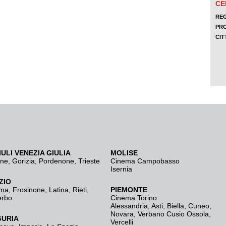
IULI VENEZIA GIULIA
MOLISE
ine
,
Gorizia
,
Pordenone
,
Trieste
Cinema Campobasso
Isernia
ZIO
ma
,
Frosinone
,
Latina
,
Rieti
,
PIEMONTE
erbo
Cinema Torino
Alessandria
,
Asti
,
Biella
,
Cuneo
,
Novara
,
Verbano Cusio Ossola
,
GURIA
Vercelli