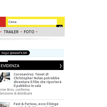
•
TRAILER
•
FOTO
•
N EVIDENZA
Coronavirus: Tenet di
Christopher Nolan potrebbe
diventare il film che riporterà
il pubblico in sala
rner Bros. conferma
ntenzione di distribuire
Fast & Furious, ecco il binge