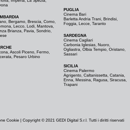
nova
,
Imperia
,
La Spezia
,
vona
PUGLIA
Cinema Bari
MBARDIA
Barletta Andria Trani
,
Brindisi
,
ano
,
Bergamo
,
Brescia, Como
,
Foggia
,
Lecce
,
Taranto
emona
,
Lecco
,
Lodi
,
Mantova
,
nza Brianza
,
Pavia
,
Sondrio
,
rese
SARDEGNA
Cinema Cagliari
Carbonia Iglesias
,
Nuoro
,
RCHE
Ogliastra
,
Olbia Tempio
,
Oristano
,
cona
,
Ascoli Piceno
,
Fermo
,
Sassari
cerata
,
Pesaro Urbino
SICILIA
Cinema Palermo
Agrigento
,
Caltanissetta
,
Catania
,
Enna
,
Messina
,
Ragusa
,
Siracusa
,
Trapani
one Cookie
| Copyright © 2021 GEDI Digital S.r.l. Tutti i diritti riservati