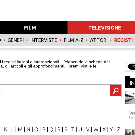
FILM
TELEVISIONE
O
•
GENERI
•
INTERVISTE
•
FILM A-Z
•
ATTORI
•
REGISTI
i i registi italiani e internazionali. L'elenco delle schede dei
ia, gli articoli e gli approfondimenti, i premi vinti e le
I
WB
Wa
l'i
|
K
|
L
|
M
|
N
|
O
|
P
|
Q
|
R
|
S
|
T
|
U
|
V
|
W
|
X
|
Y
|
Z