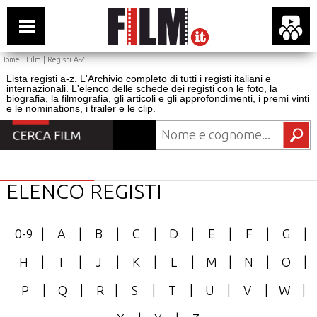
Home
|
Film
|
Registi A-Z
Lista registi a-z. L'Archivio completo di tutti i registi italiani e
internazionali. L'elenco delle schede dei registi con le foto, la
biografia, la filmografia, gli articoli e gli approfondimenti, i premi vinti
e le nominations, i trailer e le clip.
ELENCO REGISTI
0-9
|
A
|
B
|
C
|
D
|
E
|
F
|
G
|
H
|
I
|
J
|
K
|
L
|
M
|
N
|
O
|
P
|
Q
|
R
|
S
|
T
|
U
|
V
|
W
|