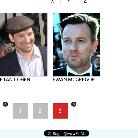
X
|
Y
|
Z
ETAN COHEN
EWAN MCGREGOR
1
2
3