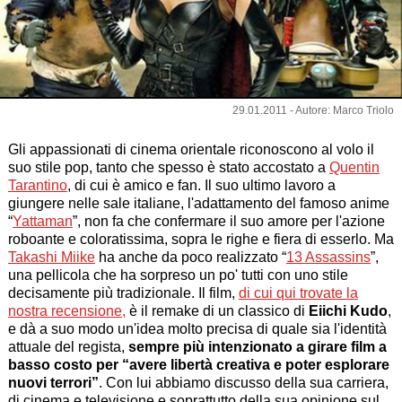
29.01.2011 - Autore: Marco Triolo
Gli appassionati di cinema orientale riconoscono al volo il
suo stile pop, tanto che spesso è stato accostato a
Quentin
Tarantino
, di cui è amico e fan. Il suo ultimo lavoro a
giungere nelle sale italiane, l'adattamento del famoso anime
“
Yattaman
”, non fa che confermare il suo amore per l'azione
roboante e coloratissima, sopra le righe e fiera di esserlo. Ma
Takashi Miike
ha anche da poco realizzato “
13 Assassins
”,
una pellicola che ha sorpreso un po' tutti con uno stile
decisamente più tradizionale. Il film,
di cui qui trovate la
nostra recensione,
è il remake di un classico di
Eiichi Kudo
,
e dà a suo modo un'idea molto precisa di quale sia l'identità
attuale del regista,
sempre più intenzionato a girare film a
basso costo per “avere libertà creativa e poter esplorare
nuovi terrori”
. Con lui abbiamo discusso della sua carriera,
di cinema e televisione e soprattutto della sua opinione sul