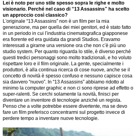
Lei è noto per uno stile spesso sopra le righe e molto
visionario. Perché nel caso di “
13 Assassins
”
ha scelto
un approccio così classico?
L'originale “
13 Assassins
” non è un film per la mia
generazione, ma per quella dei miei genitori, ed è stato fatto
in un periodo in cui l'industria cinematografica giapponese
era fiorente ed era guidata da grandi Studios. Eravamo
interessati a girarne una versione ora che non c'è più uno
studio system
. Per quanto riguarda lo stile, è diverso perché
questi tredici personaggi sono molto tradizionali, e ho voluto
rispettare loro e il film originale. La gente, specialmente i
produttori, è alla continua ricerca di cose nuove, anche se il
concetto di novità è spesso confuso e nessuno capisce cosa
sia davvero “nuovo”. In “
13 Assassins
” abbiamo ridotto al
minimo la computer graphic e non ci sono riprese ad effetto o
super-ralenti. Se cerchi solamente la novità, finisci per
diventare un inventore di tecnologie anziché un regista.
Penso che a volte potrebbe essere divertente, ma se devo
fare un film preferisco concentrarmi sul progetto invece di
perdere tempo a inventare nuove tecnologie.