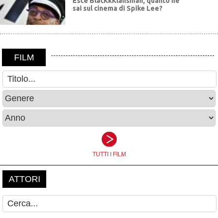
Esce BlacKkKlansman, quanto ne
sai sul cinema di Spike Lee?