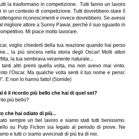
utti la trasformano in competizione. Tutti fanno un lavoro
 in un contesto di competizione. Tutti dovrebbero stare lì
on ottengono riconoscimenti e invece dovrebbero. Se avessi
 al migliore attore a Sunny Pawar, perché il suo sguardo in
ompetitivo. Mi piace molto lavorare.
car, voglio chiederti della tua reazione quando hai perso
... la più sincera nella storia degli Oscar! Molti attori
itta, la tua sembrava veramente naturale...
 tanti altri premi quella volta, ma non avevo mai vinto.
nto l'Oscar. Ma qualche volta senti il tuo nome e pensi:
". E non lo hanno fatto! (Sorride)
al è il ricordo più bello che hai di quel set?
to più bello?
o che hai odiato di più...
tato sempre un bel lavoro e siamo stati tutti benissimo.
ello su Pulp Fiction sia legato al periodo di prove. Ne
o e tutti ci siamo avvicinati di più tra di noi.