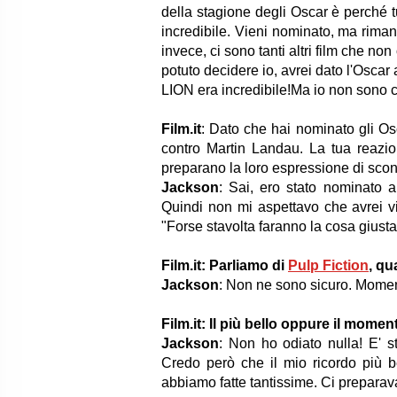
della stagione degli Oscar è perché t
incredibile. Vieni nominato, ma rimani
invece, ci sono tanti altri film che n
potuto decidere io, avrei dato l'Oscar
LION era incredibile!Ma io non sono c
Film.it
: Dato che hai nominato gli Os
contro Martin Landau. La tua reazione
preparano la loro espressione di sconf
Jackson
: Sai, ero stato nominato a
Quindi non mi aspettavo che avrei vi
"Forse stavolta faranno la cosa giusta!
Film.it: Parliamo di
Pulp Fiction
, qu
Jackson
: Non ne sono sicuro. Momen
Film.it: Il più bello oppure il moment
Jackson
: Non ho odiato nulla! E' s
Credo però che il mio ricordo più b
abbiamo fatte tantissime. Ci preparavam