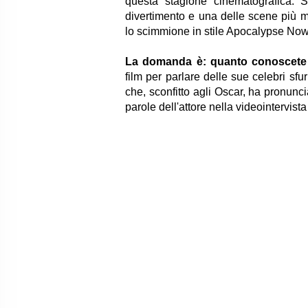
questa stagione cinematografica. S
divertimento e una delle scene più me
lo scimmione in stile Apocalypse No
La domanda è: quanto conoscet
film per parlare delle sue celebri sfu
che, sconfitto agli Oscar, ha pronunci
parole dell'attore nella videointervis