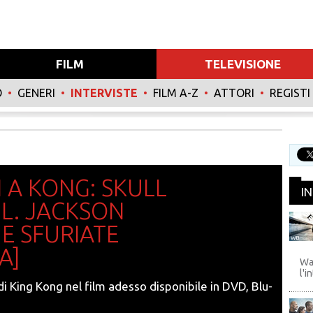
FILM
TELEVISIONE
O
•
GENERI
•
INTERVISTE
•
FILM A-Z
•
ATTORI
•
REGISTI
N A KONG: SKULL
I
 L. JACKSON
E SFURIATE
WB
A]
Wa
l'i
di King Kong nel film adesso disponibile in DVD, Blu-