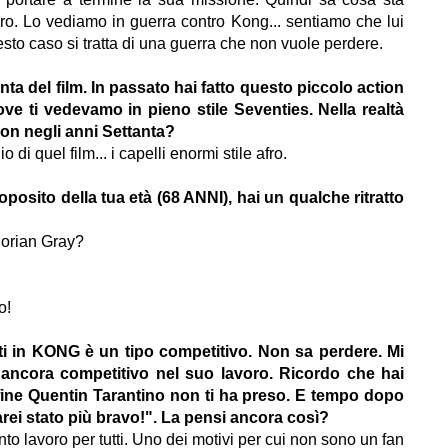
ro. Lo vediamo in guerra contro Kong... sentiamo che lui
esto caso si tratta di una guerra che non vuole perdere.
anta del film. In passato hai fatto questo piccolo action
ove ti vedevamo in pieno stile Seventies. Nella realtà
on negli anni Settanta?
 di quel film... i capelli enormi stile afro.
roposito della tua età (68 ANNI), hai un qualche ritratto
?
 Dorian Gray?
ho!
reti in KONG è un tipo competitivo. Non sa perdere. Mi
ancora competitivo nel suo lavoro. Ricordo che hai
 fine Quentin Tarantino non ti ha preso. E tempo dopo
 sarei stato più bravo!". La pensi ancora così?
to lavoro per tutti. Uno dei motivi per cui non sono un fan