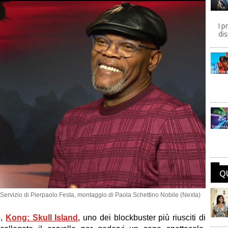
I p
dis
Disney
Univers
Q
 Servizio di Pierpaolo Festa, montaggio di Paola Schettino Nobile (Nexta)
o,
Kong: Skull Island
, uno dei blockbuster più riusciti di