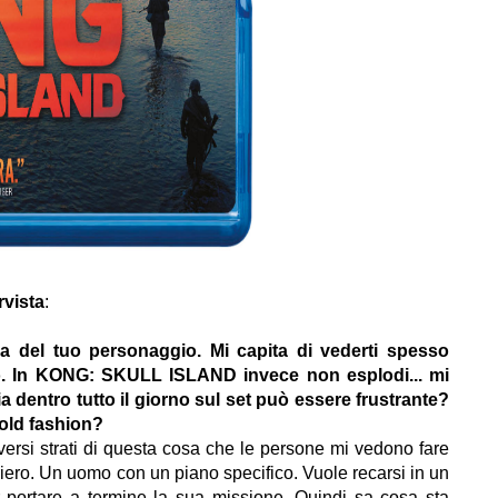
rvista
:
bbia del tuo personaggio. Mi capita di vederti spesso
o. In KONG: SKULL ISLAND invece non esplodi... mi
 dentro tutto il giorno sul set può essere frustrante?
a old fashion?
iversi strati di questa cosa che le persone mi vedono fare
riero. Un uomo con un piano specifico. Vuole recarsi in un
r portare a termine la sua missione. Quindi sa cosa sta