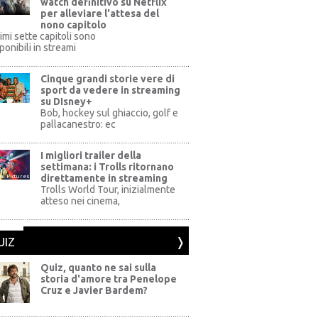
watch definitivo su Netflix
per alleviare l'attesa del
nono capitolo
rimi sette capitoli sono
ponibili in streami
Cinque grandi storie vere di
sport da vedere in streaming
su DIsney+
+
Bob, hockey sul ghiaccio, golf e
pallacanestro: ec
I migliori trailer della
settimana: i Trolls ritornano
direttamente in streaming
al Pictures
Trolls World Tour, inizialmente
atteso nei cinema,
UIZ
Quiz, quanto ne sai sulla
storia d'amore tra Penelope
Cruz e Javier Bardem?