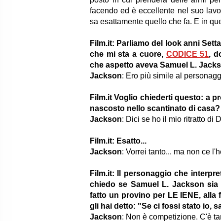
facendo ed è eccellente nel suo lavo
sa esattamente quello che fa. E in qu
Film.it: Parliamo del look anni Sett
che mi sta a cuore,
CODICE 51
, d
che aspetto aveva Samuel L. Jacks
Jackson
: Ero più simile al personaggio
Film.it Voglio chiederti questo: a p
nascosto nello scantinato di casa
Jackson
: Dici se ho il mio ritratto di
Film.it: Esatto...
Jackson
: Vorrei tanto... ma non ce l'
Film.it: Il personaggio che interp
chiedo se Samuel L. Jackson sia 
fatto un provino per LE IENE, alla
gli hai detto: "Se ci fossi stato io,
Jackson
: Non è competizione. C'è tan