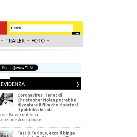
•
TRAILER
•
FOTO
•
N EVIDENZA
Coronavirus: Tenet di
Christopher Nolan potrebbe
diventare il film che riporterà
il pubblico in sala
rner Bros. conferma
ntenzione di distribuire
Fast & Furious, ecco il binge