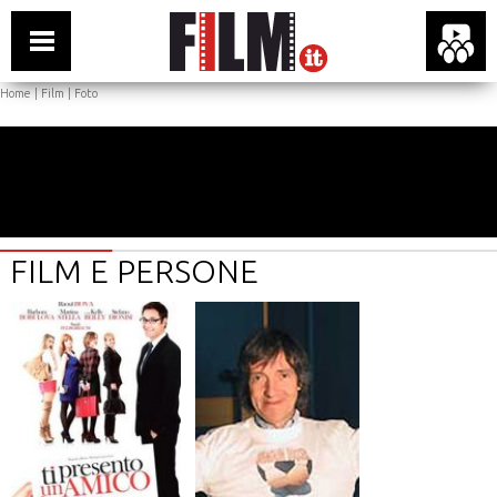
Home
|
Film
|
Foto
FILM E PERSONE