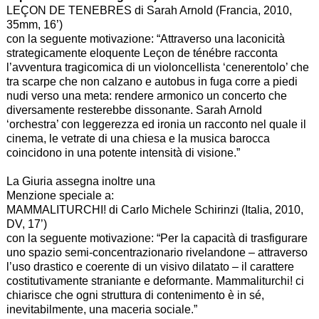
LEÇON DE TENEBRES di Sarah Arnold (Francia, 2010,
35mm, 16’)
con la seguente motivazione: “Attraverso una laconicità
strategicamente eloquente Leçon de ténébre racconta
l’avventura tragicomica di un violoncellista ‘cenerentolo’ che
tra scarpe che non calzano e autobus in fuga corre a piedi
nudi verso una meta: rendere armonico un concerto che
diversamente resterebbe dissonante. Sarah Arnold
‘orchestra’ con leggerezza ed ironia un racconto nel quale il
cinema, le vetrate di una chiesa e la musica barocca
coincidono in una potente intensità di visione.”
La Giuria assegna inoltre una
Menzione speciale a:
MAMMALITURCHI! di Carlo Michele Schirinzi (Italia, 2010,
DV, 17’)
con la seguente motivazione: “Per la capacità di trasfigurare
uno spazio semi-concentrazionario rivelandone – attraverso
l’uso drastico e coerente di un visivo dilatato – il carattere
costitutivamente straniante e deformante. Mammaliturchi! ci
chiarisce che ogni struttura di contenimento è in sé,
inevitabilmente, una maceria sociale.”