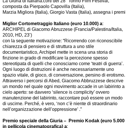
La Giuria di italiana.corti del 28° Torino Film Festival,
composta da Pierpaolo Capovilla (Italia),
Marzia Migliora (Italia), Giorgio Vasta (Italia), assegna i premi
Miglior Cortometraggio Italiano (euro 10.000) a
:
ARCHIPEL di Giacomo Abruzzese (Francia/Palestina/Italia,
2010, HD, 23’)
con la seguente motivazione: “Ricorrendo con riconoscibile
chiarezza di pensiero e di struttura a uno stile
documentaristico, Archipel mette in scena una storia di
finzione in grado di modificare la percezione spesso
stereotipata di quelli che conosciamo come ‘teatri di guerra’.
Ogni luogo di distruzioni è anche necessariamente uno
spazio vitale, di gioco, di conversazione, persino di erotismo.
Attraverso i percorsi di Abed, Giacomo Abbruzzese descrive
un mondo nel quale ogni movimento accade in un labirinto a
cielo aperto: se davvero ‘silence is complicity’ ovvero
manutenzione del labirinto, raccontare può essere un modo
di uscirne. Perché, è vero, ‘non c’è niente di straordinario
nell’organizzazione dell’oppressione’ .”
Premio speciale della Giuria – Premio Kodak (euro 5.000
in pellicola cinematografica) a
: