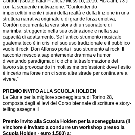
Cordón (Guatemala/ Francia/ Messico, 2010, HDCam, 73’)
con la seguente motivazione: “Confondendo
impercettibilmente i piani della realtà e della finzione in una
struttura narrativa originale e di grande forza emotiva,
Cordòn documenta la vera storia di un suonatore di
marimba, struggente nella sua ostinazione e nella sua
capacità di adattamento. Se l’antico strumento musicale
guatemalteco è in crisi nel suo uso tradizionale e il pubblico
vuole il rock, Don Alfonso porta il suo strumento al rock. Il
racconto mescola sapientemente dramma e humor
diventando paradigma di ciò che la trasformazione del
lavoro sta provocando in moltissime professioni: dove l’esito
è incerto ma forse non ci sono altre strade per continuare a
vivere.”
PREMIO INVITO ALLA SCUOLA HOLDEN
La Giuria per la migliore sceneggiatura di Torino 28,
composta dagli allievi del Corso biennale di scrittura e story-
telling assegna il
Premio Invito alla Scuola Holden per la sceneggiatura (Il
vincitore è invitato a condurre un workshop presso la
Scuola Holden - euro 1.500) a
: