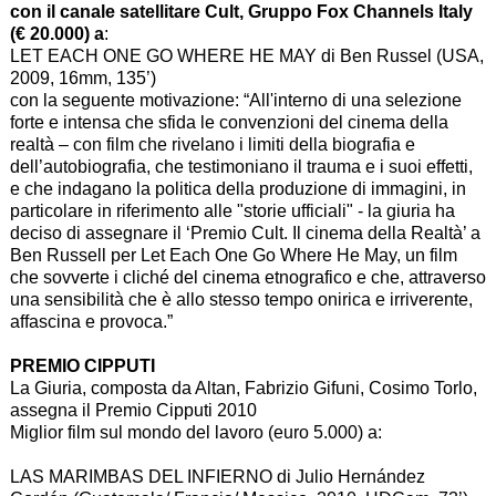
con il canale satellitare Cult, Gruppo Fox Channels Italy
(€ 20.000) a
:
LET EACH ONE GO WHERE HE MAY di Ben Russel (USA,
2009, 16mm, 135’)
con la seguente motivazione: “All'interno di una selezione
forte e intensa che sfida le convenzioni del cinema della
realtà – con film che rivelano i limiti della biografia e
dell’autobiografia, che testimoniano il trauma e i suoi effetti,
e che indagano la politica della produzione di immagini, in
particolare in riferimento alle "storie ufficiali" - la giuria ha
deciso di assegnare il ‘Premio Cult. Il cinema della Realtà’ a
Ben Russell per Let Each One Go Where He May, un film
che sovverte i cliché del cinema etnografico e che, attraverso
una sensibilità che è allo stesso tempo onirica e irriverente,
affascina e provoca.”
PREMIO CIPPUTI
La Giuria, composta da Altan, Fabrizio Gifuni, Cosimo Torlo,
assegna il Premio Cipputi 2010
Miglior film sul mondo del lavoro (euro 5.000) a:
LAS MARIMBAS DEL INFIERNO di Julio Hernández