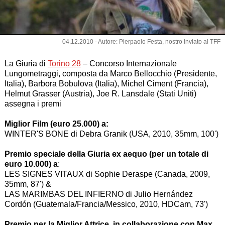
04.12.2010 - Autore: Pierpaolo Festa, nostro inviato al TFF
La Giuria di
Torino 28
– Concorso Internazionale
Lungometraggi, composta da Marco Bellocchio (Presidente,
Italia), Barbora Bobulova (Italia), Michel Ciment (Francia),
Helmut Grasser (Austria), Joe R. Lansdale (Stati Uniti)
assegna i premi
Miglior Film (euro 25.000) a:
WINTER'S BONE di Debra Granik (USA, 2010, 35mm, 100')
Premio speciale della Giuria ex aequo (per un totale di
euro 10.000) a
:
LES SIGNES VITAUX di Sophie Deraspe (Canada, 2009,
35mm, 87') &
LAS MARIMBAS DEL INFIERNO di Julio Hernández
Cordón (Guatemala/Francia/Messico, 2010, HDCam, 73')
Premio per la Miglior Attrice, in collaborazione con Max,