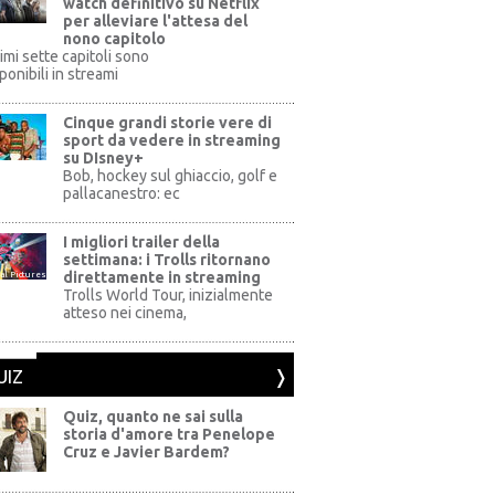
watch definitivo su Netflix
per alleviare l'attesa del
nono capitolo
rimi sette capitoli sono
ponibili in streami
Cinque grandi storie vere di
sport da vedere in streaming
su DIsney+
+
Bob, hockey sul ghiaccio, golf e
pallacanestro: ec
I migliori trailer della
settimana: i Trolls ritornano
direttamente in streaming
al Pictures
Trolls World Tour, inizialmente
atteso nei cinema,
UIZ
Quiz, quanto ne sai sulla
storia d'amore tra Penelope
Cruz e Javier Bardem?