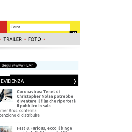
•
TRAILER
•
FOTO
•
N EVIDENZA
Coronavirus: Tenet di
Christopher Nolan potrebbe
diventare il film che riporterà
il pubblico in sala
rner Bros. conferma
ntenzione di distribuire
Fast & Furious, ecco il binge