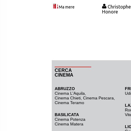
Christophe
Ma mere
Honore
CERCA
CINEMA
ABRUZZO
FR
Cinema L'Aquila
,
Ud
Cinema Chieti, Cinema Pescara,
Cinema Teramo
LA
Ro
BASILICATA
Vit
Cinema Potenza
Cinema Matera
LI