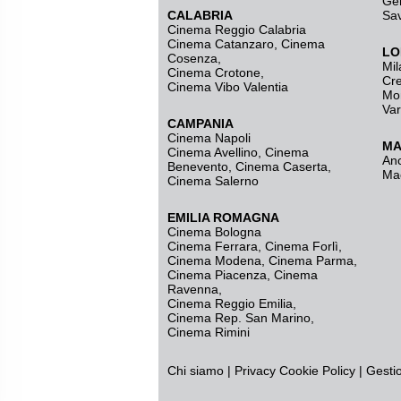
Ge
CALABRIA
Sa
Cinema Reggio Calabria
Cinema Catanzaro
,
Cinema
LO
Cosenza
,
Mil
Cinema Crotone
,
Cr
Cinema Vibo Valentia
Mo
Va
CAMPANIA
Cinema Napoli
MA
Cinema Avellino
,
Cinema
An
Benevento
,
Cinema Caserta
,
Ma
Cinema Salerno
EMILIA ROMAGNA
Cinema Bologna
Cinema Ferrara
,
Cinema Forlì
,
Cinema Modena
,
Cinema Parma
,
Cinema Piacenza
,
Cinema
Ravenna
,
Cinema Reggio Emilia
,
Cinema Rep. San Marino
,
Cinema Rimini
Chi siamo
|
Privacy
Cookie Policy
|
Gesti