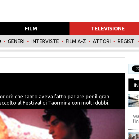
FILM
TELEVISIONE
O
•
GENERI
•
INTERVISTE
•
FILM A-Z
•
ATTORI
•
REGISTI
I
Honorè che tanto aveva fatto parlare per il gran
 accolto al Festival di Taormina con molti dubbi.
WB
Wa
l'i