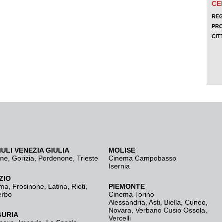
IULI VENEZIA GIULIA
MOLISE
ine
,
Gorizia
,
Pordenone
,
Trieste
Cinema Campobasso
Isernia
ZIO
ma
,
Frosinone
,
Latina
,
Rieti
,
PIEMONTE
erbo
Cinema Torino
Alessandria
,
Asti
,
Biella
,
Cuneo
,
Novara
,
Verbano Cusio Ossola
,
GURIA
Vercelli