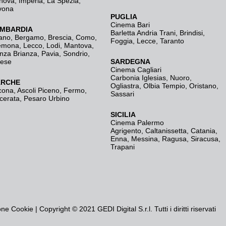
nova
,
Imperia
,
La Spezia
,
vona
PUGLIA
Cinema Bari
MBARDIA
Barletta Andria Trani
,
Brindisi
,
ano
,
Bergamo
,
Brescia, Como
,
Foggia
,
Lecce
,
Taranto
emona
,
Lecco
,
Lodi
,
Mantova
,
nza Brianza
,
Pavia
,
Sondrio
,
rese
SARDEGNA
Cinema Cagliari
Carbonia Iglesias
,
Nuoro
,
RCHE
Ogliastra
,
Olbia Tempio
,
Oristano
,
cona
,
Ascoli Piceno
,
Fermo
,
Sassari
cerata
,
Pesaro Urbino
SICILIA
Cinema Palermo
Agrigento
,
Caltanissetta
,
Catania
,
Enna
,
Messina
,
Ragusa
,
Siracusa
,
Trapani
one Cookie
| Copyright © 2021 GEDI Digital S.r.l. Tutti i diritti riservati