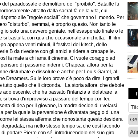
 del paradossale e demolitore del "proibito". Bataille fu
bosamente attratto dalla sacralità della vita, cui
ispetto alle "regole sociali" che governano il mondo. Per
ero "disturbo", semmai, è proprio questo. Non tanto le
glio solo una davvero geniale, nell'esasperato finale o le
e si trastulla con qualche occasionale amichetta. Il film
 appena venti minuti, il festival del kitsch, dello
erie B da rivedere con gli amici e ridere a crepapelle.
osì fa male a chi ama il cinema. Ci vuole coraggio ad
e pensare di passarne indenni. Chapeau allora per la
nne disturbate e dissolute e anche per Louis Garrel, al
 Dreamers. Sulle loro prove c'è poco da dire, i grandi
 tutto quello che li circonda. La storia allora, che debole
 adolescente, che ha passato l'infanzia a idolatrare la
i, si trova d'improvviso a passare del tempo con lei.
orta di dea per il giovane, la madre decide di rivelarsi
 per la quale la perversione è diventata peggio di una
come lei stessa afferma che nonostante questo desidera
hé degradata, ma nello stesso tempo sa che così facendo
i portare Pierre con sé, introducendolo nel suo giro