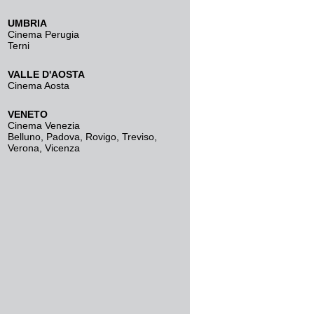
UMBRIA
Cinema Perugia
Terni
VALLE D'AOSTA
Cinema Aosta
VENETO
Cinema Venezia
Belluno
,
Padova
,
Rovigo
,
Treviso
,
Verona
,
Vicenza