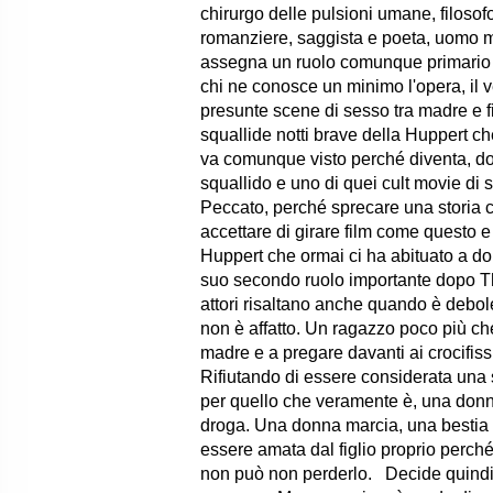
chirurgo delle pulsioni umane, filosofo
romanziere, saggista e poeta, uomo mor
assegna un ruolo comunque primario r
chi ne conosce un minimo l'opera, il v
presunte scene di sesso tra madre e fi
squallide notti brave della Huppert ch
va comunque visto perché diventa, dopo
squallido e uno di quei cult movie di s
Peccato, perché sprecare una storia c
accettare di girare film come questo 
Huppert che ormai ci ha abituato a do
suo secondo ruolo importante dopo The
attori risaltano anche quando è debole
non è affatto. Un ragazzo poco più che
madre e a pregare davanti ai crocifiss
Rifiutando di essere considerata una s
per quello che veramente è, una donna
droga. Una donna marcia, una bestia 
essere amata dal figlio proprio perc
non può non perderlo. Decide quindi d