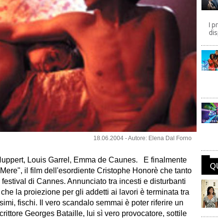
I p
dis
Disney
Univers
18.06.2004 - Autore: Elena Dal Forno
Huppert, Louis Garrel, Emma de Caunes. E finalmente
Q
Mere", il film dell'esordiente Cristophe Honorè che tanto
al festival di Cannes. Annunciato tra incesti e disturbanti
he la proiezione per gli addetti ai lavori è terminata tra
simi, fischi. Il vero scandalo semmai è poter riferire un
ittore Georges Bataille, lui sì vero provocatore, sottile