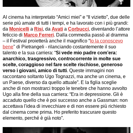
Al cinema ha interpretato “
Amici miei
” e “
Il vizietto
”, due delle
serie più amate di tutti i tempi, e ha lavorato con i più grandi:
da
Monicelli
a
Risi
, da
Avati
a
Corbucci
, diventando l’attore
feticcio di
Marco Ferreri
. Dalla commedia passò al dramma
– il Festival proietterà anche il magnifico “
Io la conoscevo
bene
" di Pietrangeli - rilanciando costantemente il suo
talento e la sua carriera: “
Si vede mio padre com’era:
anarchico, trasgressivo, controcorrente in molte sue
scelte, coraggioso nel fare scelte rischiose, generoso
verso i giovani, amico di tutti
. Queste immagini non
raccontano soltanto Ugo Tognazzi, ma anche un cinema, e
un Paese, diverso da quello attuale”. E la figlia sceglie
anche di non mostrarci troppo le tenebre che hanno avvolto
Ugo alla fine della sua carriera: “Era in depressione. Gli è
accaduto quello che è poi successo anche a Gassman: non
accettava l'idea di invecchiare e di non essere più richiesto
dal cinema come prima. Ho preferito trascurare questo
elemento, perché è già noto”.