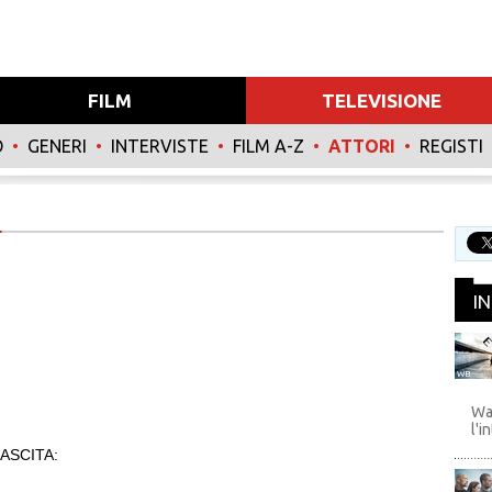
FILM
TELEVISIONE
O
•
GENERI
•
INTERVISTE
•
FILM A-Z
•
ATTORI
•
REGISTI
I
WB
Wa
l'i
ASCITA: