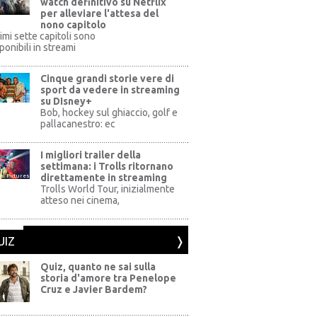
watch definitivo su Netflix
per alleviare l'attesa del
nono capitolo
rimi sette capitoli sono
ponibili in streami
Cinque grandi storie vere di
sport da vedere in streaming
su DIsney+
+
Bob, hockey sul ghiaccio, golf e
pallacanestro: ec
I migliori trailer della
settimana: i Trolls ritornano
direttamente in streaming
al Pictures
Trolls World Tour, inizialmente
atteso nei cinema,
UIZ
Quiz, quanto ne sai sulla
storia d'amore tra Penelope
Cruz e Javier Bardem?