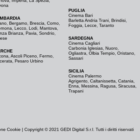
nova
,
Imperia
,
La Spezia
,
vona
PUGLIA
Cinema Bari
MBARDIA
Barletta Andria Trani
,
Brindisi
,
ano
,
Bergamo
,
Brescia, Como
,
Foggia
,
Lecce
,
Taranto
emona
,
Lecco
,
Lodi
,
Mantova
,
nza Brianza
,
Pavia
,
Sondrio
,
rese
SARDEGNA
Cinema Cagliari
Carbonia Iglesias
,
Nuoro
,
RCHE
Ogliastra
,
Olbia Tempio
,
Oristano
,
cona
,
Ascoli Piceno
,
Fermo
,
Sassari
cerata
,
Pesaro Urbino
SICILIA
Cinema Palermo
Agrigento
,
Caltanissetta
,
Catania
,
Enna
,
Messina
,
Ragusa
,
Siracusa
,
Trapani
one Cookie
| Copyright © 2021 GEDI Digital S.r.l. Tutti i diritti riservati