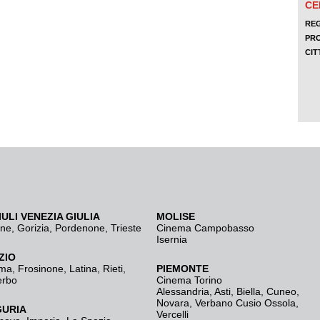
IULI VENEZIA GIULIA
MOLISE
ine
,
Gorizia
,
Pordenone
,
Trieste
Cinema Campobasso
Isernia
ZIO
ma
,
Frosinone
,
Latina
,
Rieti
,
PIEMONTE
erbo
Cinema Torino
Alessandria
,
Asti
,
Biella
,
Cuneo
,
Novara
,
Verbano Cusio Ossola
,
GURIA
Vercelli