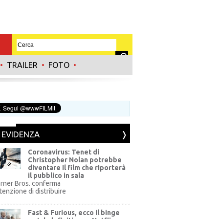
•
TRAILER
•
FOTO
•
N EVIDENZA
Coronavirus: Tenet di
Christopher Nolan potrebbe
diventare il film che riporterà
il pubblico in sala
rner Bros. conferma
ntenzione di distribuire
Fast & Furious, ecco il binge