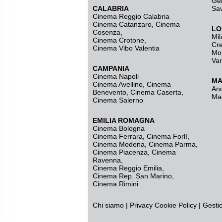
Ge
CALABRIA
Sa
Cinema Reggio Calabria
Cinema Catanzaro
,
Cinema
LO
Cosenza
,
Mil
Cinema Crotone
,
Cr
Cinema Vibo Valentia
Mo
Va
CAMPANIA
Cinema Napoli
MA
Cinema Avellino
,
Cinema
An
Benevento
,
Cinema Caserta
,
Ma
Cinema Salerno
EMILIA ROMAGNA
Cinema Bologna
Cinema Ferrara
,
Cinema Forlì
,
Cinema Modena
,
Cinema Parma
,
Cinema Piacenza
,
Cinema
Ravenna
,
Cinema Reggio Emilia
,
Cinema Rep. San Marino
,
Cinema Rimini
Chi siamo
|
Privacy
Cookie Policy
|
Gesti