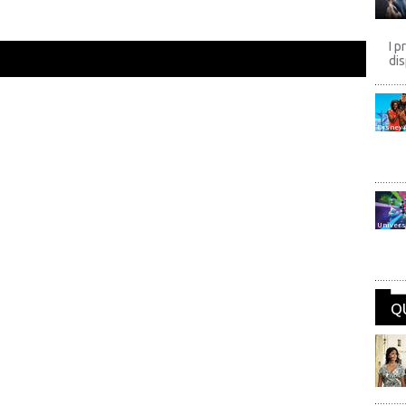
I p
dis
Disney
Univers
Q