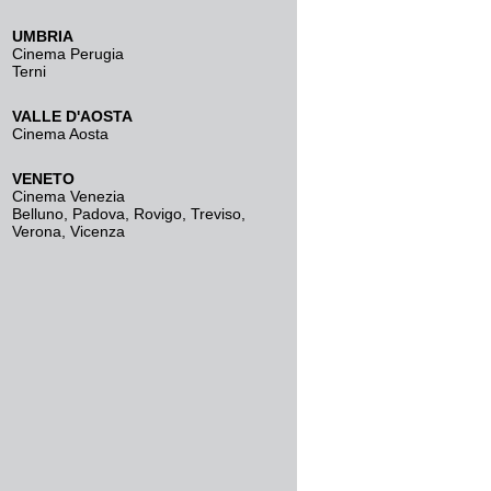
UMBRIA
Cinema Perugia
Terni
VALLE D'AOSTA
Cinema Aosta
VENETO
Cinema Venezia
Belluno
,
Padova
,
Rovigo
,
Treviso
,
Verona
,
Vicenza