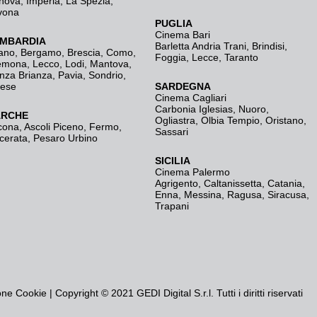
nova
,
Imperia
,
La Spezia
,
vona
PUGLIA
Cinema Bari
MBARDIA
Barletta Andria Trani
,
Brindisi
,
ano
,
Bergamo
,
Brescia, Como
,
Foggia
,
Lecce
,
Taranto
emona
,
Lecco
,
Lodi
,
Mantova
,
nza Brianza
,
Pavia
,
Sondrio
,
rese
SARDEGNA
Cinema Cagliari
Carbonia Iglesias
,
Nuoro
,
RCHE
Ogliastra
,
Olbia Tempio
,
Oristano
,
cona
,
Ascoli Piceno
,
Fermo
,
Sassari
cerata
,
Pesaro Urbino
SICILIA
Cinema Palermo
Agrigento
,
Caltanissetta
,
Catania
,
Enna
,
Messina
,
Ragusa
,
Siracusa
,
Trapani
one Cookie
| Copyright © 2021 GEDI Digital S.r.l. Tutti i diritti riservati