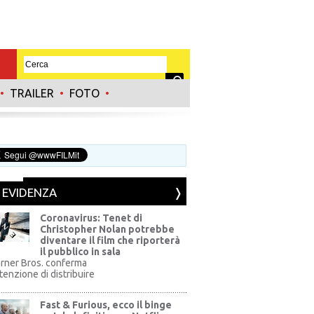
•
TRAILER
•
FOTO
•
N EVIDENZA
Coronavirus: Tenet di
Christopher Nolan potrebbe
diventare il film che riporterà
il pubblico in sala
rner Bros. conferma
ntenzione di distribuire
Fast & Furious, ecco il binge