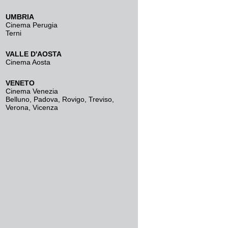
UMBRIA
Cinema Perugia
Terni
VALLE D'AOSTA
Cinema Aosta
VENETO
Cinema Venezia
Belluno
,
Padova
,
Rovigo
,
Treviso
,
Verona
,
Vicenza