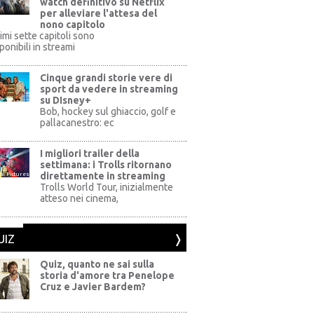
watch definitivo su Netflix
per alleviare l'attesa del
nono capitolo
rimi sette capitoli sono
ponibili in streami
Cinque grandi storie vere di
sport da vedere in streaming
su DIsney+
+
Bob, hockey sul ghiaccio, golf e
pallacanestro: ec
I migliori trailer della
settimana: i Trolls ritornano
direttamente in streaming
al Pictures
Trolls World Tour, inizialmente
atteso nei cinema,
UIZ
Quiz, quanto ne sai sulla
storia d'amore tra Penelope
Cruz e Javier Bardem?