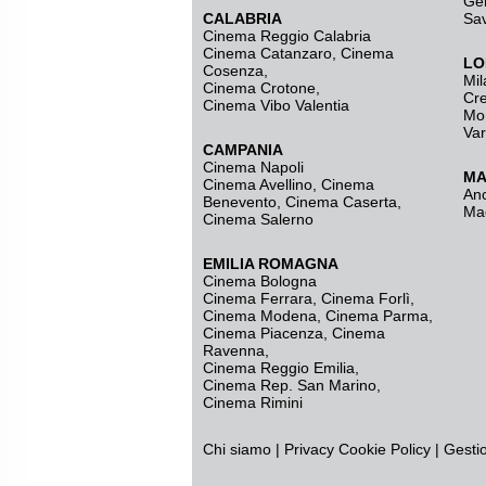
Ge
CALABRIA
Sa
Cinema Reggio Calabria
Cinema Catanzaro
,
Cinema
LO
Cosenza
,
Mil
Cinema Crotone
,
Cr
Cinema Vibo Valentia
Mo
Va
CAMPANIA
Cinema Napoli
MA
Cinema Avellino
,
Cinema
An
Benevento
,
Cinema Caserta
,
Ma
Cinema Salerno
EMILIA ROMAGNA
Cinema Bologna
Cinema Ferrara
,
Cinema Forlì
,
Cinema Modena
,
Cinema Parma
,
Cinema Piacenza
,
Cinema
Ravenna
,
Cinema Reggio Emilia
,
Cinema Rep. San Marino
,
Cinema Rimini
Chi siamo
|
Privacy
Cookie Policy
|
Gesti