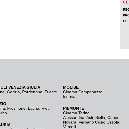
IULI VENEZIA GIULIA
MOLISE
ine
,
Gorizia
,
Pordenone
,
Trieste
Cinema Campobasso
Isernia
ZIO
ma
,
Frosinone
,
Latina
,
Rieti
,
PIEMONTE
erbo
Cinema Torino
Alessandria
,
Asti
,
Biella
,
Cuneo
,
Novara
,
Verbano Cusio Ossola
,
GURIA
Vercelli