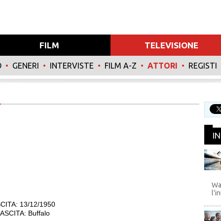
FILM
TELEVISIONE
O
•
GENERI
•
INTERVISTE
•
FILM A-Z
•
ATTORI
•
REGISTI
I
WB
Wa
l'i
CITA: 13/12/1950
SCITA: Buffalo