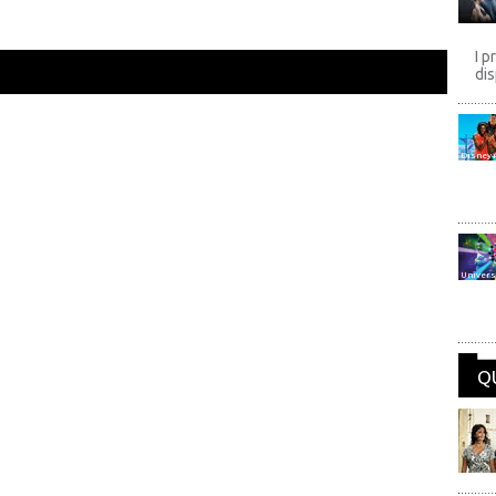
I p
dis
Disney
Univers
Q