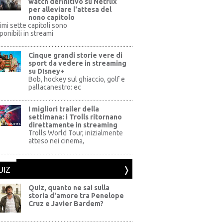
watch definitivo su Netflix
per alleviare l'attesa del
nono capitolo
rimi sette capitoli sono
ponibili in streami
Cinque grandi storie vere di
sport da vedere in streaming
su DIsney+
+
Bob, hockey sul ghiaccio, golf e
pallacanestro: ec
I migliori trailer della
settimana: i Trolls ritornano
direttamente in streaming
al Pictures
Trolls World Tour, inizialmente
atteso nei cinema,
UIZ
Quiz, quanto ne sai sulla
storia d'amore tra Penelope
Cruz e Javier Bardem?