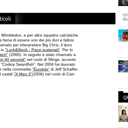
I p
ticoli
dis
il Wimbledon, e per altre squadre calcistiche
fama di essere uno dei più duri e fallosi.
Disney
amato per interpretare Big Chris, il duro
 in
"Lock&Stock - Pazzi scatenati"
. Per lo
atch"
(2000). In seguito è stato chiamato a
 in 60 secondi"
nel ruolo di Sfinge, accanto
 "Codice Swardfish". Nel 2004 ha lavorato
 e nella commedia
"Eurotrip"
di Jeff Schaffer.
Univers
l castdi
"X-Men 3"
(2006) nel ruolo di Cain
Q