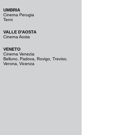
UMBRIA
Cinema Perugia
Terni
VALLE D'AOSTA
Cinema Aosta
VENETO
Cinema Venezia
Belluno
,
Padova
,
Rovigo
,
Treviso
,
Verona
,
Vicenza