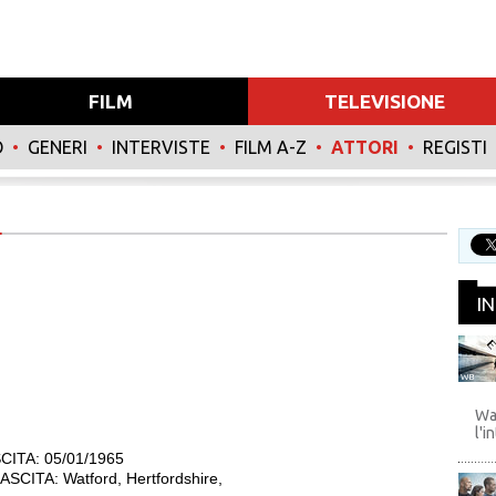
FILM
TELEVISIONE
O
•
GENERI
•
INTERVISTE
•
FILM A-Z
•
ATTORI
•
REGISTI
I
WB
Wa
l'i
CITA: 05/01/1965
SCITA: Watford, Hertfordshire,