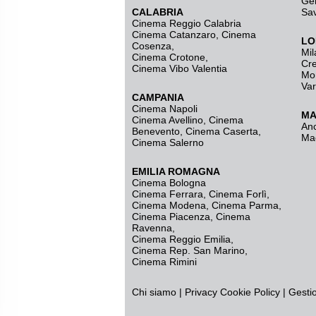
Ge
CALABRIA
Sa
Cinema Reggio Calabria
Cinema Catanzaro
,
Cinema
LO
Cosenza
,
Mil
Cinema Crotone
,
Cr
Cinema Vibo Valentia
Mo
Va
CAMPANIA
Cinema Napoli
MA
Cinema Avellino
,
Cinema
An
Benevento
,
Cinema Caserta
,
Ma
Cinema Salerno
EMILIA ROMAGNA
Cinema Bologna
Cinema Ferrara
,
Cinema Forlì
,
Cinema Modena
,
Cinema Parma
,
Cinema Piacenza
,
Cinema
Ravenna
,
Cinema Reggio Emilia
,
Cinema Rep. San Marino
,
Cinema Rimini
Chi siamo
|
Privacy
Cookie Policy
|
Gesti