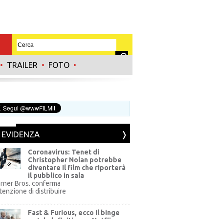
•
TRAILER
•
FOTO
•
N EVIDENZA
Coronavirus: Tenet di
Christopher Nolan potrebbe
diventare il film che riporterà
il pubblico in sala
rner Bros. conferma
ntenzione di distribuire
Fast & Furious, ecco il binge