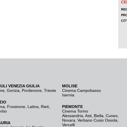
IULI VENEZIA GIULIA
MOLISE
ine
,
Gorizia
,
Pordenone
,
Trieste
Cinema Campobasso
Isernia
ZIO
ma
,
Frosinone
,
Latina
,
Rieti
,
PIEMONTE
erbo
Cinema Torino
Alessandria
,
Asti
,
Biella
,
Cuneo
,
Novara
,
Verbano Cusio Ossola
,
GURIA
Vercelli