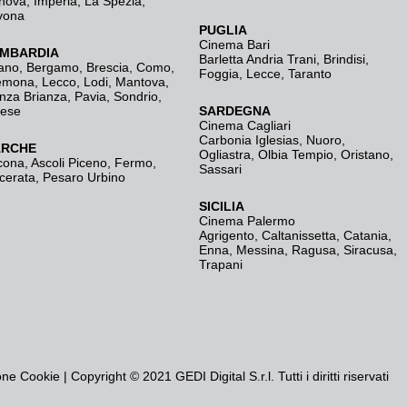
nova
,
Imperia
,
La Spezia
,
vona
PUGLIA
Cinema Bari
MBARDIA
Barletta Andria Trani
,
Brindisi
,
ano
,
Bergamo
,
Brescia, Como
,
Foggia
,
Lecce
,
Taranto
emona
,
Lecco
,
Lodi
,
Mantova
,
nza Brianza
,
Pavia
,
Sondrio
,
rese
SARDEGNA
Cinema Cagliari
Carbonia Iglesias
,
Nuoro
,
RCHE
Ogliastra
,
Olbia Tempio
,
Oristano
,
cona
,
Ascoli Piceno
,
Fermo
,
Sassari
cerata
,
Pesaro Urbino
SICILIA
Cinema Palermo
Agrigento
,
Caltanissetta
,
Catania
,
Enna
,
Messina
,
Ragusa
,
Siracusa
,
Trapani
one Cookie
| Copyright © 2021 GEDI Digital S.r.l. Tutti i diritti riservati