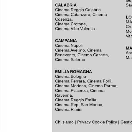
Ge
CALABRIA
Sa
Cinema Reggio Calabria
Cinema Catanzaro
,
Cinema
LO
Cosenza
,
Mil
Cinema Crotone
,
Cr
Cinema Vibo Valentia
Mo
Va
CAMPANIA
Cinema Napoli
MA
Cinema Avellino
,
Cinema
An
Benevento
,
Cinema Caserta
,
Ma
Cinema Salerno
EMILIA ROMAGNA
Cinema Bologna
Cinema Ferrara
,
Cinema Forlì
,
Cinema Modena
,
Cinema Parma
,
Cinema Piacenza
,
Cinema
Ravenna
,
Cinema Reggio Emilia
,
Cinema Rep. San Marino
,
Cinema Rimini
Chi siamo
|
Privacy
Cookie Policy
|
Gesti