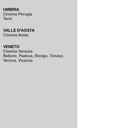
UMBRIA
Cinema Perugia
Terni
VALLE D'AOSTA
Cinema Aosta
VENETO
Cinema Venezia
Belluno
,
Padova
,
Rovigo
,
Treviso
,
Verona
,
Vicenza