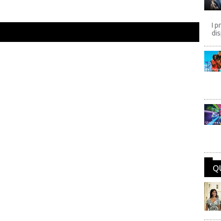
I p
dis
Disney
Univers
Q