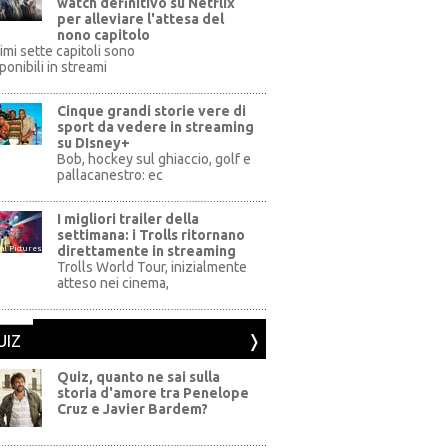
watch definitivo su Netflix
per alleviare l'attesa del
nono capitolo
rimi sette capitoli sono
ponibili in streami
Cinque grandi storie vere di
sport da vedere in streaming
su DIsney+
+
Bob, hockey sul ghiaccio, golf e
pallacanestro: ec
I migliori trailer della
settimana: i Trolls ritornano
direttamente in streaming
al Pictures
Trolls World Tour, inizialmente
atteso nei cinema,
UIZ
Quiz, quanto ne sai sulla
storia d'amore tra Penelope
Cruz e Javier Bardem?