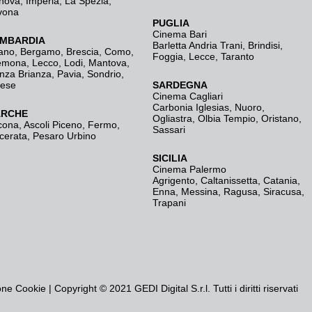
nova
,
Imperia
,
La Spezia
,
vona
PUGLIA
Cinema Bari
MBARDIA
Barletta Andria Trani
,
Brindisi
,
ano
,
Bergamo
,
Brescia, Como
,
Foggia
,
Lecce
,
Taranto
emona
,
Lecco
,
Lodi
,
Mantova
,
nza Brianza
,
Pavia
,
Sondrio
,
rese
SARDEGNA
Cinema Cagliari
Carbonia Iglesias
,
Nuoro
,
RCHE
Ogliastra
,
Olbia Tempio
,
Oristano
,
cona
,
Ascoli Piceno
,
Fermo
,
Sassari
cerata
,
Pesaro Urbino
SICILIA
Cinema Palermo
Agrigento
,
Caltanissetta
,
Catania
,
Enna
,
Messina
,
Ragusa
,
Siracusa
,
Trapani
one Cookie
| Copyright © 2021 GEDI Digital S.r.l. Tutti i diritti riservati