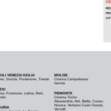
IULI VENEZIA GIULIA
MOLISE
ine
,
Gorizia
,
Pordenone
,
Trieste
Cinema Campobasso
Isernia
ZIO
ma
,
Frosinone
,
Latina
,
Rieti
,
PIEMONTE
erbo
Cinema Torino
Alessandria
,
Asti
,
Biella
,
Cuneo
,
Novara
,
Verbano Cusio Ossola
,
GURIA
Vercelli