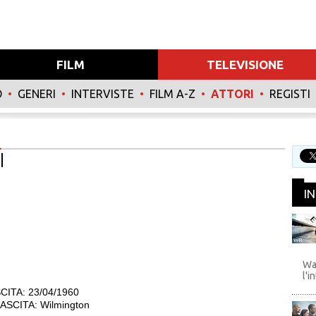
FILM
TELEVISIONE
O
•
GENERI
•
INTERVISTE
•
FILM A-Z
•
ATTORI
•
REGISTI
I
I
WB
Wa
l'i
CITA: 23/04/1960
SCITA: Wilmington