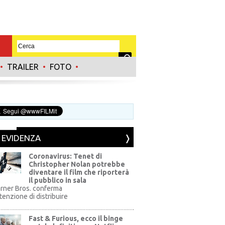
•
TRAILER
•
FOTO
•
N EVIDENZA
Coronavirus: Tenet di
Christopher Nolan potrebbe
diventare il film che riporterà
il pubblico in sala
rner Bros. conferma
ntenzione di distribuire
Fast & Furious, ecco il binge