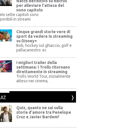
watch definitivo su Netflix
per alleviare l'attesa del
nono capitolo
rimi sette capitoli sono
ponibili in streami
Cinque grandi storie vere di
sport da vedere in streaming
su DIsney+
+
Bob, hockey sul ghiaccio, golf e
pallacanestro: ec
I migliori trailer della
settimana: i Trolls ritornano
direttamente in streaming
al Pictures
Trolls World Tour, inizialmente
atteso nei cinema,
UIZ
Quiz, quanto ne sai sulla
storia d'amore tra Penelope
Cruz e Javier Bardem?