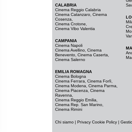
Ge
CALABRIA
Sa
Cinema Reggio Calabria
Cinema Catanzaro
,
Cinema
LO
Cosenza
,
Mil
Cinema Crotone
,
Cr
Cinema Vibo Valentia
Mo
Va
CAMPANIA
Cinema Napoli
MA
Cinema Avellino
,
Cinema
An
Benevento
,
Cinema Caserta
,
Ma
Cinema Salerno
EMILIA ROMAGNA
Cinema Bologna
Cinema Ferrara
,
Cinema Forlì
,
Cinema Modena
,
Cinema Parma
,
Cinema Piacenza
,
Cinema
Ravenna
,
Cinema Reggio Emilia
,
Cinema Rep. San Marino
,
Cinema Rimini
Chi siamo
|
Privacy
Cookie Policy
|
Gesti