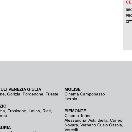
IULI VENEZIA GIULIA
MOLISE
ine
,
Gorizia
,
Pordenone
,
Trieste
Cinema Campobasso
Isernia
ZIO
ma
,
Frosinone
,
Latina
,
Rieti
,
PIEMONTE
erbo
Cinema Torino
Alessandria
,
Asti
,
Biella
,
Cuneo
,
Novara
,
Verbano Cusio Ossola
,
GURIA
Vercelli