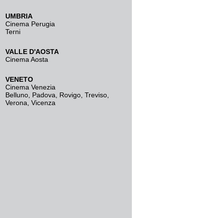
UMBRIA
Cinema Perugia
Terni
VALLE D'AOSTA
Cinema Aosta
VENETO
Cinema Venezia
Belluno
,
Padova
,
Rovigo
,
Treviso
,
Verona
,
Vicenza