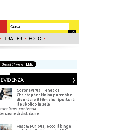
•
TRAILER
•
FOTO
•
N EVIDENZA
Coronavirus: Tenet di
Christopher Nolan potrebbe
diventare il film che riporterà
il pubblico in sala
rner Bros. conferma
ntenzione di distribuire
Fast & Furious, ecco il binge