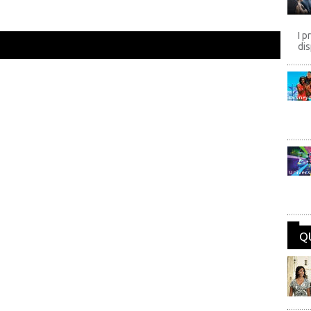
I p
dis
Disney
Univers
Q