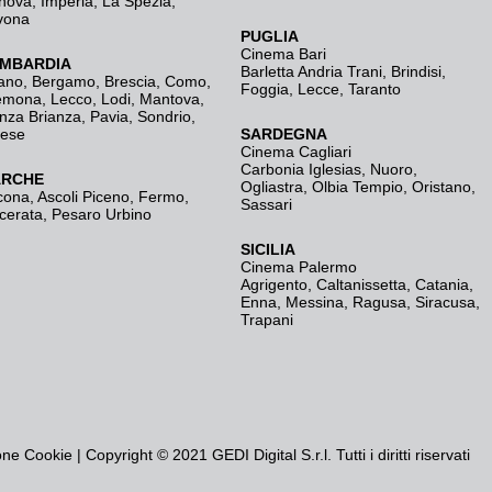
nova
,
Imperia
,
La Spezia
,
vona
PUGLIA
Cinema Bari
MBARDIA
Barletta Andria Trani
,
Brindisi
,
ano
,
Bergamo
,
Brescia, Como
,
Foggia
,
Lecce
,
Taranto
emona
,
Lecco
,
Lodi
,
Mantova
,
nza Brianza
,
Pavia
,
Sondrio
,
rese
SARDEGNA
Cinema Cagliari
Carbonia Iglesias
,
Nuoro
,
RCHE
Ogliastra
,
Olbia Tempio
,
Oristano
,
cona
,
Ascoli Piceno
,
Fermo
,
Sassari
cerata
,
Pesaro Urbino
SICILIA
Cinema Palermo
Agrigento
,
Caltanissetta
,
Catania
,
Enna
,
Messina
,
Ragusa
,
Siracusa
,
Trapani
one Cookie
| Copyright © 2021 GEDI Digital S.r.l. Tutti i diritti riservati