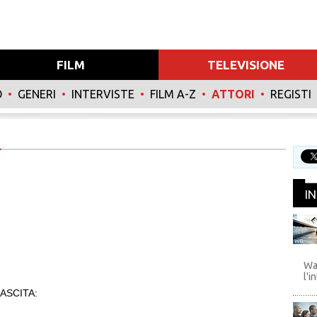
FILM
TELEVISIONE
O
•
GENERI
•
INTERVISTE
•
FILM A-Z
•
ATTORI
•
REGISTI
I
WB
Wa
l'i
ASCITA: