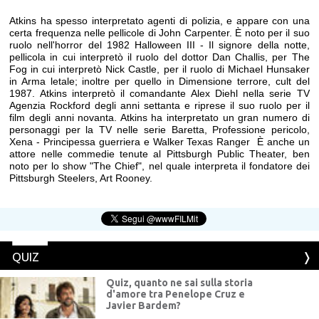
Atkins ha spesso interpretato agenti di polizia, e appare con una
certa frequenza nelle pellicole di John Carpenter. È noto per il suo
ruolo nell'horror del 1982 Halloween III - Il signore della notte,
pellicola in cui interpretò il ruolo del dottor Dan Challis, per The
Fog in cui interpretò Nick Castle, per il ruolo di Michael Hunsaker
in Arma letale; inoltre per quello in Dimensione terrore, cult del
1987. Atkins interpretò il comandante Alex Diehl nella serie TV
Agenzia Rockford degli anni settanta e riprese il suo ruolo per il
film degli anni novanta. Atkins ha interpretato un gran numero di
personaggi per la TV nelle serie Baretta, Professione pericolo,
Xena - Principessa guerriera e Walker Texas Ranger È anche un
attore nelle commedie tenute al Pittsburgh Public Theater, ben
noto per lo show "The Chief", nel quale interpreta il fondatore dei
Pittsburgh Steelers, Art Rooney.
QUIZ
Quiz, quanto ne sai sulla storia
d'amore tra Penelope Cruz e
Javier Bardem?