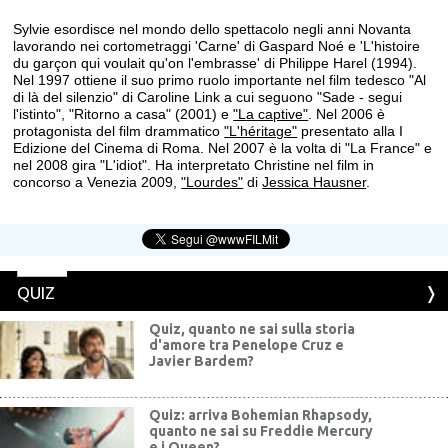
Sylvie esordisce nel mondo dello spettacolo negli anni Novanta
lavorando nei cortometraggi 'Carne' di Gaspard Noé e 'L'histoire
du garçon qui voulait qu'on l'embrasse' di Philippe Harel (1994).
Nel 1997 ottiene il suo primo ruolo importante nel film tedesco "Al
di là del silenzio" di Caroline Link a cui seguono "Sade - segui
l'istinto", "Ritorno a casa" (2001) e
"La captive"
. Nel 2006 è
protagonista del film drammatico
"L'héritage"
presentato alla I
Edizione del Cinema di Roma. Nel 2007 è la volta di "La France" e
nel 2008 gira "L'idiot". Ha interpretato Christine nel film in
concorso a Venezia 2009,
"Lourdes"
di
Jessica Hausner
.
QUIZ
Quiz, quanto ne sai sulla storia
d'amore tra Penelope Cruz e
Javier Bardem?
Quiz: arriva Bohemian Rhapsody,
quanto ne sai su Freddie Mercury
e i Queen?